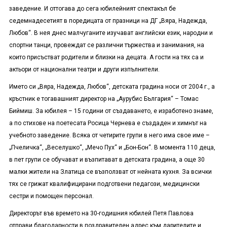
заведение. И оттогава до сега юбилейният спектакъл бе
седемнадесетият в поредицата от празници на ДГ „Вяра, Надежда,
Любов“. В нея днес малчуганите изучават английски език, народни и
спортни танци, провеждат се различни тържества и занимания, на
които присъстват родители и близки на децата. А гости на тях са и
актьори от национални театри и други изпълнители.
Името си „Вяра, Надежда, Любов“, детската градина носи от 2004 г., а
кръстник е тогавашният директор на „Аурубис България“ – Томас
Биймиш. За юбилея – 15 години от създаването, е изработено знаме,
а по стихове на поетесата Росица Чернева е създаден и химнът на
учебното заведение. Всяка от четирите групи в него има свое име –
„Пчеличка“, „Веселушко“, „Мечо Пух“ и „Бон-Бон“. В момента 110 деца,
в пет групи се обучават и възпитават в детската градина, а още 30
малки жители на Златица се възползват от нейната кухня. За всички
тях се грижат квалифицирани подготвени педагози, медицински
сестри и помощен персонал.
Директорът във времето на 30-годишния юбилей Петя Павлова
отправи благодарности в поздравителен адрес към дарителите и