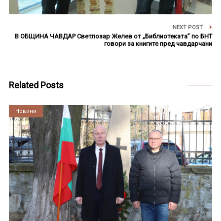
NEXT POST
В ОБЩИНА ЧАВДАР Светлозар Желев от „Библиотеката” по БНТ
говори за книгите пред чавдарчани
Related Posts
Култура
Новини