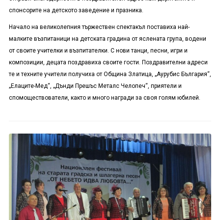
спонсорите на детското заведение и празника.
Начало на великолепния тържествен спектакъл поставиха най-
малките възпитаници на детската градина от яслената група, водени
от своите учителки и възпитателки. С нови танци, песни, игри и
композиции, децата поздравиха своите гости. Поздравителни адреси
те и техните учители получиха от Община Златица, „Аурубис България“,
„Елаците-Мед“, „Дънди Прешъс Металс Челопеч“, приятели и
спомоществователи, както и много награди за своя голям юбилей.