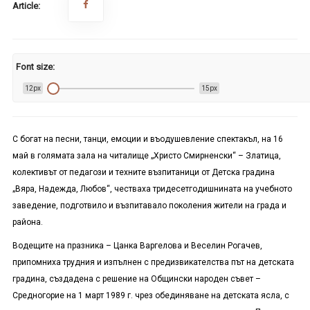
Article:
Font size:
12px
15px
С богат на песни, танци, емоции и въодушевление спектакъл, на 16
май в голямата зала на читалище „Христо Смирненски“ – Златица,
колективът от педагози и техните възпитаници от Детска градина
„Вяра, Надежда, Любов“, честваха тридесетгодишнината на учебното
заведение, подготвило и възпитавало поколения жители на града и
района.
Водещите на празника – Цанка Варгелова и Веселин Рогачев,
припомниха трудния и изпълнен с предизвикателства път на детската
градина, създадена с решение на Общински народен съвет –
Средногорие на 1 март 1989 г. чрез обединяване на детската ясла, с