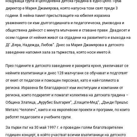
нощуваща група и целодневна детска градина в едно цяло. Пръв
директор е Мария Джамярова, която напусна този свят преди 3
години. В нейна памет присъстващите на юбилея изразиха
уважението си към дългогодишната и педагогическа, ръководна и
обществена дейност с минута мълчание и ставане прави. Двадесет и
осем години от нейния живот са отдадени на развитието и възхода на
ДГ „Вяра, Надежда, Любов“. Днес за Мария Джамярова в детското
заведение напомня зала за тържества, която носи името й.
През годините в детското заведение е разкрита кухня, увеличават се
нейните възпитаници и днес 128 малчугани се обучават и подготвят
от екип от педагози и помощен персонал, като е най-голямото в
региона. Изразена бе благодарност към институции и компании от
региона, които подкрепят и помагат колектива на детската градина –
Община Златица, „Аурубис България“, „Елаците-Мед“, „Дънди Прешъс
Металс Челопеч“, както и на европейски проекти и програми, по които
работят педагозите и учебните групи.
За първи път на 30 май 1997 г. е проведен голям благотворителен
годишен концерт, в който участват всички възпитаници на детското