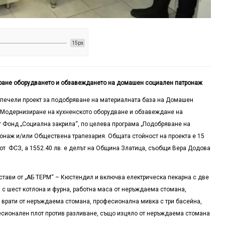
15px
ране оборудването и обзавеждането на домашен социален патронаж
спечели проект за подобряване на материалната база на Домашен
„Модернизиране на кухненското оборудване и обзавеждане на
 Фонд „Социална закрила“, по целева програма „Подобряване на
наж и/или Обществена трапезария. Общата стойност на проекта е 15
е от ФСЗ, а 1552.40 лв. е делът на Община Златица, съобщи Вера Додова
тави от „АБ ТЕРМ“ – Кюстендил и включва електрическа пекарна с две
а с шест котлона и фурна, работна маса от неръждаема стомана,
е врати от неръждаема стомана, професионална мивка с три басейна,
есионален плот против разливане, също изцяло от неръждаема стомана