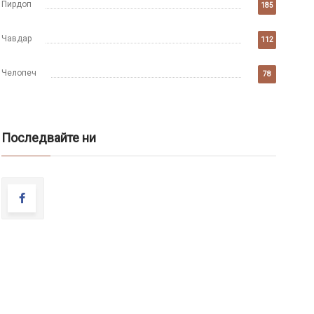
Пирдоп
185
Чавдар
112
Челопеч
78
Последвайте ни