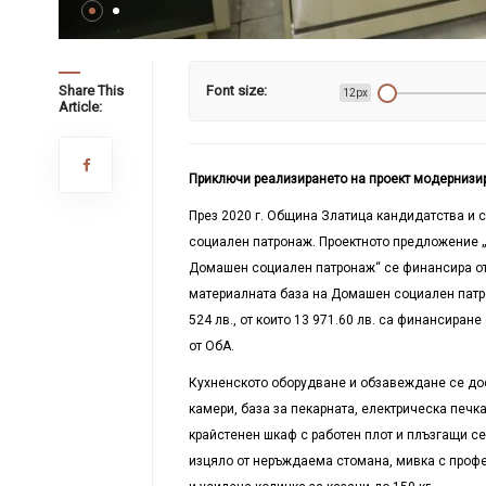
Share This
Font size:
12px
Article:
Приключи реализирането на проект модернизи
През 2020 г. Община Златица кандидатства и 
социален патронаж. Проектното предложение 
Домашен социален патронаж“ се финансира от
материалната база на Домашен социален патро
524 лв., от които 13 971.60 лв. са финансиран
от ОбА.
Кухненското оборудване и обзавеждане се дос
камери, база за пекарната, електрическа печк
крайстенен шкаф с работен плот и плъзгащи с
изцяло от неръждаема стомана, мивка с проф