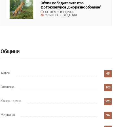
Обяви победителите във
фотоконкурса „Биоразнообразие“
СЕПТЕМВРИ 11, 2020
2 853 ПРЕГЛЕЖДАНИЯ
Общини
Антон
48
Златица
103
Копривщица
225
Мирково
96