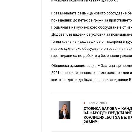
и усилена количка за казани до 150 кг.
През миналата седмица новото оборудване бе м
понеделник до петък се грижи за приготвянето 
Подмяната на кухненското оборудване е от из
Додова. Създадени се условия за повишаване 
топла храна на нуждаещи се от подкрепа в тру
новото кухненско оборудване отговаря на нац
гарантирани са по-добрите и безопасни услови
Общинска администрация – Златица ще продълж
2021 г. проект е началото на множество идеи 
които предстои да бъдат реализирани, заяви 
PREV POST
СТОЯНКА БАЛОВА – КАН
ЗА НАРОДЕН ПРЕДСТАВИТ
КОАЛИЦИЯ „БСП ЗА БЪЛГА
26 МИР: