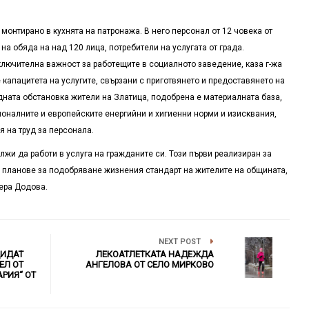
онтирано в кухнята на патронажа. В него персонал от 12 човека от
на обяда на над 120 лица, потребители на услугата от града.
ключителна важност за работещите в социалното заведение, каза г-жа
капацитета на услугите, свързани с приготвянето и предоставянето на
дната обстановка жители на Златица, подобрена е материалната база,
ионалните и европейските енергийни и хигиенни норми и изисквания,
я на труд за персонала.
и да работи в услуга на гражданите си. Този първи реализиран за
и планове за подобряване жизнения стандарт на жителите на общината,
Вера Додова.
NEXT POST
ДИДАТ
ЛЕКОАТЛЕТКАТА НАДЕЖДА
ЕЛ ОТ
АНГЕЛОВА ОТ СЕЛО МИРКОВО
РИЯ“ ОТ