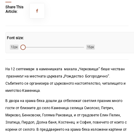
Share This
Article:
Font size:
12px
15px
На 12 септември в каменишката махала „Черковище“ беше честван
празник
ът
на
местната
църквата
„
Рождество
Б
огороди
чно“
.
Събитието се организира от църковното настоятелство
, читалището
и
кметство Каменица.
В д
вор
а
на
храма бяха
дошли да отбележат светлия празник
много
гости от близките до село Каменица селища Смолско, Петрич,
Мирково, Бенковски, Голяма Раковица, и от градовете Елин Пелин,
Златица, Пирдоп, Долна баня, Костенец и София, повечето от които с
корени от селото. В преддверието на храма бяха изложени картини от