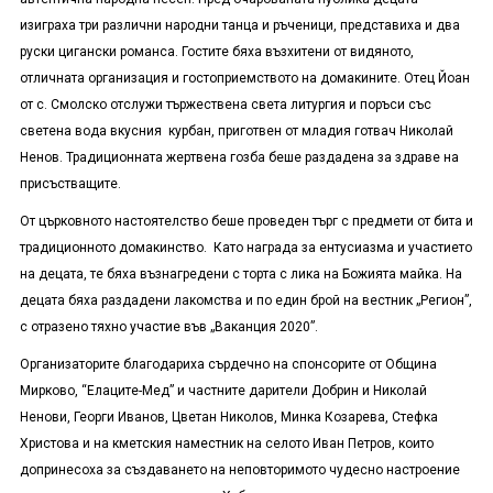
изиграха три различни народни танца и ръченици, представиха и два
руски цигански романса. Гостите бяха възхитени от видяното,
отличната организация и гостоприемството на домакините.
Отец Йоан
от с. Смолско
отслужи тържествена
света
литургия и
поръси със
светена вода вкусния
курбан
, приготвен от младия готвач Николай
Ненов. Традиционната жертвена гозба беше раздадена за здраве на
присъстващите.
От църковното настоятелство беше проведен търг с предмети от бита и
традиционното домакинство. Като награда за ентусиазма и участието
на децата, те бяха възнагредени с торта с лика на Божията майка. На
децата бяха раздадени лакомства и по един брой на вестник „Регион”,
с отразено тяхно участие във „Ваканция 2020”.
Организаторите благодариха сърдечно на спонсорите от Община
Мирково, “Елаците-Мед” и частните дарители Добрин и Николай
Ненови, Георги Иванов, Цветан Николов, Мин
к
а Козарева, Стефка
Христова и
на кметския наместник на селото Иван Петров, които
допринесоха за създаването на неповторимото чудесно настроение