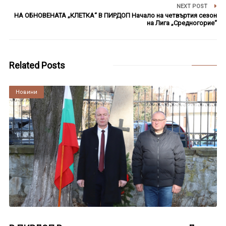
NEXT POST
НА ОБНОВЕНАТА „КЛЕТКА“ В ПИРДОП Начало на четвъртия сезон
на Лига „Средногорие“
Related Posts
Култура
Новини