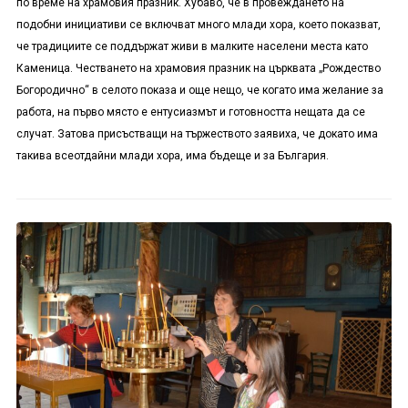
по време на храмовия празник. Хубаво, че в провеждането на
подобни инициативи се включват много млади хора, което показват,
че традициите се поддържат живи в малките населени места като
Каменица. Честването на храмовия празник на църквата „Рождество
Богородично“ в селото показа и още нещо, че когато има желание за
работа, на първо място е ентусиазмът и готовността нещата да се
случат. Затова присъстващи на тържеството заявиха, че докато има
такива всеотдайни млади хора, има бъдеще и за България.