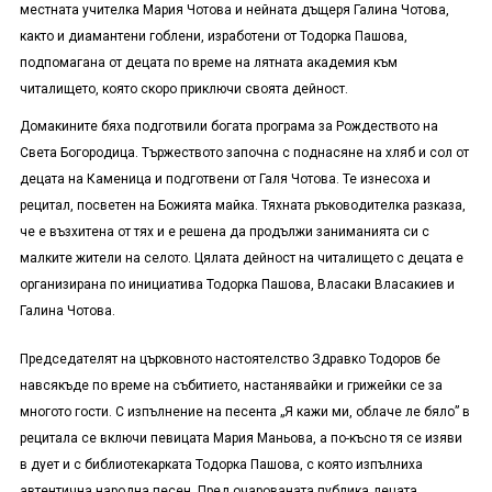
местната учителка Мария Чотова и нейната дъщеря Галина Чотова,
както и диамантени гоблени, изработени от Тодорка Пашова,
подпомагана от децата по време на лятната академия към
читалището, която скоро приключи своята дейност.
Домакините
бяха подготвили богата
програма
за Р
ождество
то
на
Света
Б
огородица
. Тържеството започна с поднасяне на хляб и сол от
децата на Каменица и подготвени от Галя Чотова. Те изнесоха и
рецитал, посветен на Божията майка. Тяхната ръководителка разказа,
че е
възхитена от
тях
и
е
решена да продълж
и заниманията си
с
малките жители на селото. Цялата дейност на читалището с децата е
организирана по инициатива Тодорка Пашова, Власаки Власакиев и
Галина Чотова.
Председателят на църковното настоятелство Здравко Тодоров бе
навсякъде по време на събитието, настанявайки и грижейки се за
многото гости. С изпълнение на песента „Я кажи ми, облаче ле бяло” в
рецитала се включи певицата
Мария Маньова
, а по-късно тя се изяви
в дует и с библиотекарката Тодорка Пашова, с която изпълниха
автентична народна песен. Пред очарованата публика децата