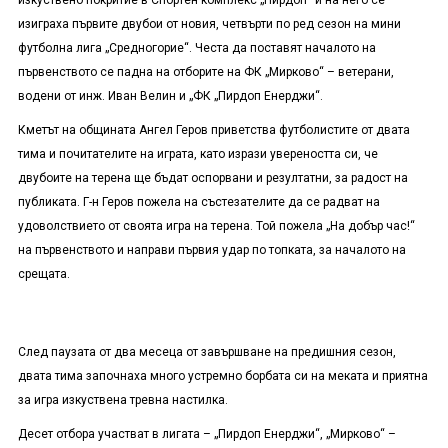
изкуствено покритие в Спортен комплекс „Пирдоп“ и на него се
изиграха първите двубои от новия, четвърти по ред сезон на мини
футболна лига „Средногорие“. Честа да поставят началото на
първенството се падна на отборите на ФК „Мирково“ – ветерани,
водени от инж. Иван Велин и „ФК „Пирдоп Енерджи“.
Кметът на общината Ангел Геров приветства футболистите от двата
тима и почитателите на играта, като изрази увереността си, че
двубоите на терена ще бъдат оспорвани и резултатни, за радост на
публиката. Г-н Геров пожела на състезателите да се радват на
удоволствието от своята игра на терена. Той пожела „На добър час!“
на първенството и направи първия удар по топката, за началото на
срещата.
След паузата от два месеца от завършване на предишния сезон,
двата тима започнаха много устремно борбата си на меката и приятна
за игра изкуствена тревна настилка.
Десет отбора участват в лигата – „Пирдоп Енерджи“, „Мирково“ –