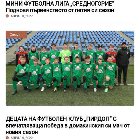
МИНИ ФУТБОЛНА ЛИГА „СРЕДНОГОРИЕ“
Поднови първенството от петия си сезон
АПРИЛ 8, 2022
Новини
Спорт
ДЕЦАТА НА ФУТБОЛЕН КЛУБ „ПИРДОП“ С
впечатляваща победа в домакинския си мач от
новия сезон
АПРИЛ 8, 2022