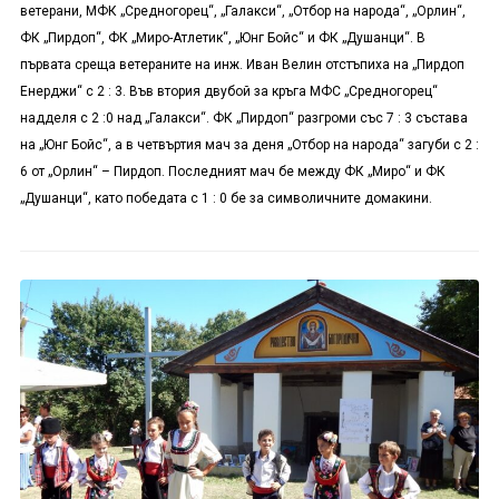
ветерани, МФК „Средногорец“, „Галакси“, „Отбор на народа“, „Орлин“,
ФК „Пирдоп“, ФК „Миро-Атлетик“, „Юнг Бойс“ и ФК „Душанци“. В
първата среща ветераните на инж. Иван Велин отстъпиха на „Пирдоп
Енерджи“ с 2 : 3. Във втория двубой за кръга МФС „Средногорец“
надделя с 2 :0 над „Галакси“. ФК „Пирдоп“ разгроми със 7 : 3 състава
на „Юнг Бойс“, а в четвъртия мач за деня „Отбор на народа“ загуби с 2 :
6 от „Орлин“ – Пирдоп. Последният мач бе между ФК „Миро“ и ФК
„Душанци“, като победата с 1 : 0 бе за символичните домакини.