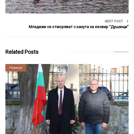
NEXT POST
Младежи се отморяват с канута на язовир “Душанци”
Related Posts
Култура
Новини