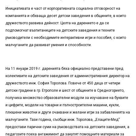
Инициативата е част от корпоративната социална отговорност на
компанията и обхваща десет детски заведения в общините, в които
дружеството развива дейност. Целта на дарението е да се
подпомогнат възпитаниците на детските заведения и техните
ръководители с необходимите интерактивни игри и пособия, с които
малчуганите да развиват умения и способности.
На 11 януари 2019 г. даренията бяха официално представени пред
колективите на детските заведения от административния директор на
дружеството инж. София Торолова. Повече от 450 деца от четири
детски градини в гр. Етрополе и шест от общините в Средногорието,
получиха множество образователни модули за изучаване на буквите
и цифрите, модели на товарни и пътностроителни машини, кукли,
плюшени животни и други очаквани и желани игри за забавленията на
малчуганите. Тази година, съобщи инж. Торолова, „Елаците-Мед“
предостави парични суми на ръководствата на детските заведения, а
педагозите поеха ангажимент да закупят помощните материали за