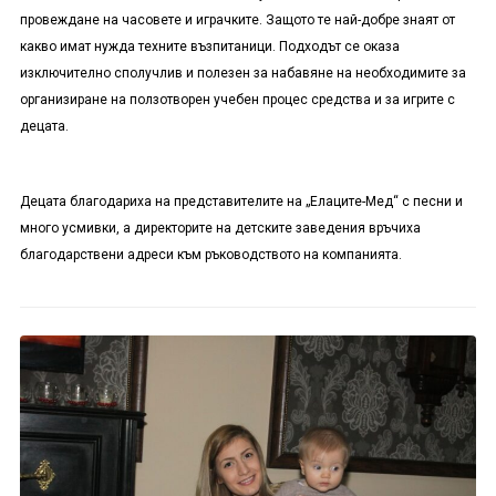
провеждане на часовете и играчките. Защото те най-добре знаят от
какво имат нужда техните възпитаници. Подходът се оказа
изключително сполучлив и полезен за набавяне на необходимите за
организиране на ползотворен учебен процес средства и за игрите с
децата.
Децата благодариха на представителите на „Елаците-Мед“ с песни и
много усмивки, а директорите на детските заведения връчиха
благодарствени адреси към ръководството на компанията.