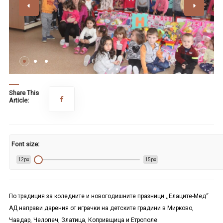
Share This
Article:
Font size:
12px
15px
По традиция за коледните и новогодишните празници ,,Елаците-Мед‘‘
АД направи дарения от играчки на детските градини в Мирково,
Чавдар, Челопеч, Златица, Копривщица и Етрополе.