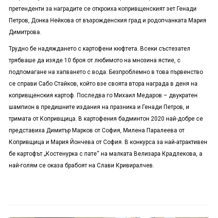
претенденти за наградите се откроиха копривщенският зет Генади
Петров, Донка Нейкова от възрожденския град и родопчанката Мария
Димитрова.
Трудно бе надяждането с картофени кюфтета. Всеки състезател
трябваше да изяде 10 броя от любимото на мнозина ястие, с
подпомагане на хапването с вода. Безпроблемно в това първенство
се справи Сабо Стайков, който взе своята втора награда в деня на
копривщенския картоф. Последва го Михаил Медаров – двукратен
шампион в предишните издания на празника и Генади Петров, и
тримата от Копривщица. В картофения бадминтон 2020 най-добре се
представиха Димитър Марков от София, Милена Паралеева от
Копривщица и Мария Йончева от София. В конкурса за най-атрактивен
бе картофът „Костенурка с пате“ на малката Велизара Крадлекова, а
най-голям се оказа брабоят на Слави Кривиралчев.