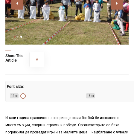
Share This
Article:
Font size:
12px
15px
И тази година празникът на копривщенския брабой бе изпълнен с
много емоции, спортни страсти и победи. Организаторите се бяха
погрижили да проведат игри и за малките деца – надбягване с чували