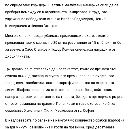
по определени коридори. Шестима малчугани намериха сили да се
преборят помежду си в атрактивната надпревара. В трудното
упражнение победители станаха Ивайло Радомиров, Нешко
Кривиралчев и Никола Ватахов.
Много вълнения сред публиката предизвикаха състезателите,
пренасящи гаци с картоф по 20 кг. на разстояние от 15 м. Спринтът бе
за време, а Сабо Стайков и Тодор Йончев спечелиха наградите от
дисциплината.
Три двойки се състезаваха да носят картоф, който се пренася със
супена лъжица, захапана с уста, при преминаване на очертаното
трасе, което заобикаля гацата с картоф и се връща на стартовата
линия. Щафетата се поема от втория член на отбора, който взима
панер с картофите, поставя го на главата, без да го придържа с ръце и
отново преминава по трасето. Печеливши в това състезание бяха
семейство Христина и Филип Черкезови от гр. София
В надпреварата по белене на най-голямо количество брабой (картофи)
за три минути, се включиха и гости на празника. Сред десетината