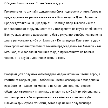
Община Златица инж. Стоян Генов и други.
Приветствия по случай годишнината бяха поднесени от инж. Генов и
председателя на регионалния клон в Копривщица Донко Мрънков.
Председателят на РК „Традиция“ – Златица Явор Ангелов изказа
задоволство от сътрудничеството и подкрепата на клуба от общината.
Вълнуващ момент в церемонията беше ритуалното побратимяване на
двата регионални клуба от Златица и Копривщица. Клетвените думи
бяха произнесени три пъти от техните председатели г-н Ангелов и г-н
Мрънков, със запалени свещи в ръце, в присъствието на всички
членове на клуба в Златица и техните гости.
Рождениците получиха като подарък медна икона на Свети Георги, а
гостите от Копривщица – гоблен на Света Богородица с младенеца,
изработен и подарен от майката на Стоян Зяпков, който освен
общински съветник и планинар, е и член на клуба. Към официалната
част на проявата бе и приемането на най-новия член на клуба
Пламена Димитрова от София, готова да пази и полуляризира