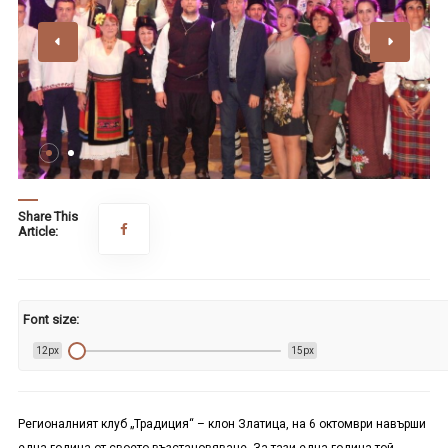
Share This
Article:
Font size:
12px
15px
Регионалният клуб „Традиция“ – клон Златица, на 6 октомври навърши