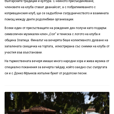
българските традиции и култура. С нейното присъединяване,
членовете на клуба стават дванайсет, а с побратимяването с
копривщенския клуб, ще се задълбочи сътрудничеството и взаимната
помощ между двете родолюбиви организации.
Всеки един от присъстващите на рождения ден получи като подарък
символичен музикален ключ „Сол“ и тениска с логото на клуба и
община Златица. Финалът на вечерята беше колективното духване на
запалената свещичка на тортата, илюстрирана със снимки на клуба от
участия във възстановки.
На тържествената вечеря имаше много народни хора и жива музика от
специално поканения за вечерта гайдар, който заедно със съпругата
си и с Донко Мрънков изпълни букет от родопски песни.