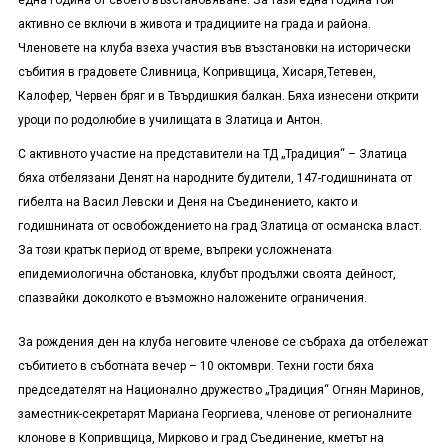
една година от своето възстановяване. За тази една година той
активно се включи в живота и традициите на града и района.
Членовете на клуба взеха участия във възстановки на исторически
събития в градовете Сливница, Копривщица, Хисаря,Тетевен,
Калофер, Червен бряг и в Твърдишкия балкан. Бяха изнесени открити
уроци по родолюбие в училищата в Златица и Антон.
С активното участие на представители на ТД „Традиция“ – Златица
бяха отбелязани Денят на народните будители, 147-годишнината от
гибелта на Васил Левски и Деня на Съединението, както и
годишнината от освобождението на град Златица от османска власт.
За този кратък период от време, въпреки усложнената
епидемиологична обстановка, клубът продължи своята дейност,
спазвайки доколкото е възможно наложените ограничения.
За рождения ден на клуба неговите членове се събраха да отбележат
събитието в съботната вечер – 10 октомври. Техни гости бяха
п
редседателят на
Национално дружество „
Традиция
“
Огнян Маринов
,
заместник-секретарят
Мариана Георгиева,
членове от регионалните
клонове в Копривщица, Мирково и град Съединение, кметът на