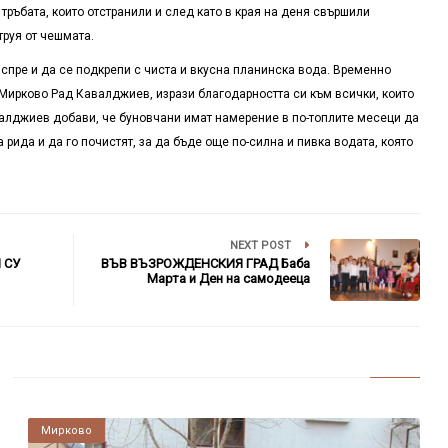
тръбата, които отстранили и след като в края на деня свършили
труя от чешмата.
 спре и да се подкрепи с чиста и вкусна планинска вода. Временно
ирково Рад Кавалджиев, изрази благодарността си към всички, които
валджиев добави, че буновчани имат намерение в по-топлите месеци да
а рида и да го почистят, за да бъде още по-силна и пивка водата, която
NEXT POST
 СУ
ВЪВ ВЪЗРОЖДЕНСКИЯ ГРАД Баба
Марта и Ден на самодееца
Мирково