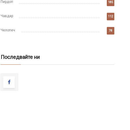
Пирдоп
185
Чавдар
112
Челопеч
78
Последвайте ни