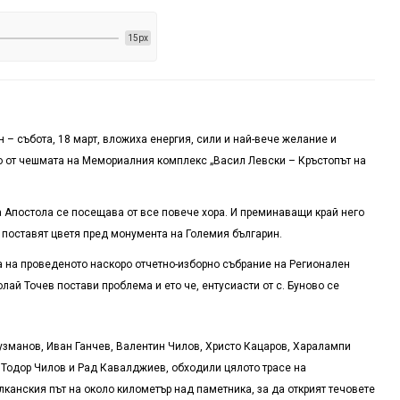
15px
 – събота, 18 март, вложиха енергия, сили и най-вече желание и
о от чешмата на Мемориалния комплекс „Васил Левски – Кръстопът на
на Апостола се посещава от все повече хора. И преминаващи край него
 поставят цветя пред монумента на Големия българин.
а на проведеното наскоро отчетно-изборно събрание на Регионален
лай Точев постави проблема и ето че, ентусиасти от с. Буново се
Кузманов, Иван Ганчев, Валентин Чилов, Христо Кацаров, Харалампи
Тодор Чилов и Рад Кавалджиев, обходили цялото трасе на
канския път на около километър над паметника, за да открият течовете