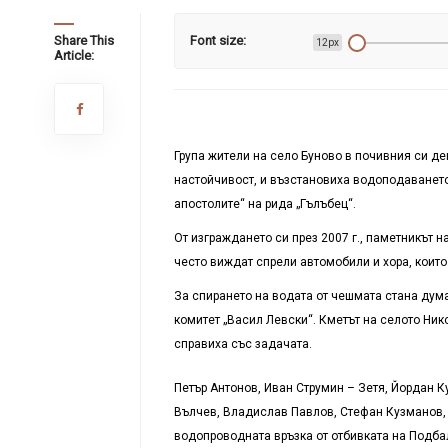
Share This
Font size:
12px
Article:
Група жители на село Буново в почивния си ден
настойчивост, и възстановиха водоподаванет
апостолите“ на рида „Гълъбец“.
От изграждането си през 2007 г., паметникът 
често виждат спрели автомобили и хора, които
За спирането на водата от чешмата стана дум
комитет „Васил Левски“. Кметът на селото Нико
справиха със задачата.
Петър Антонов, Иван Струмин – Зетя, Йордан 
Вълчев, Владислав Павлов, Стефан Кузманов, 
водопроводната връзка от отбивката на Подбал