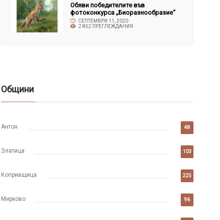
Обяви победителите във
фотоконкурса „Биоразнообразие“
СЕПТЕМВРИ 11, 2020
2 852 ПРЕГЛЕЖДАНИЯ
Общини
Антон
48
Златица
103
Копривщица
225
Мирково
96