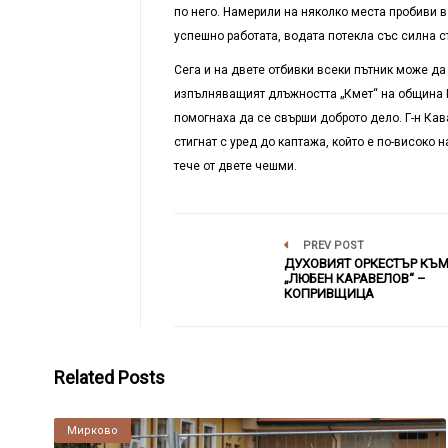
по него. Намерили на няколко места пробиви в 
успешно работата, водата потекла със силна с
Сега и на двете отбивки всеки пътник може да
изпълняващият длъжността „Кмет“ на община М
помогнаха да се свърши доброто дело. Г-н Ка
стигнат с уред до каптажа, който е по-високо н
тече от двете чешми.
PREV POST
ДУХОВИЯТ ОРКЕСТЪР КЪМ
„ЛЮБЕН КАРАВЕЛОВ“ –
КОПРИВЩИЦА
Related Posts
Мирково