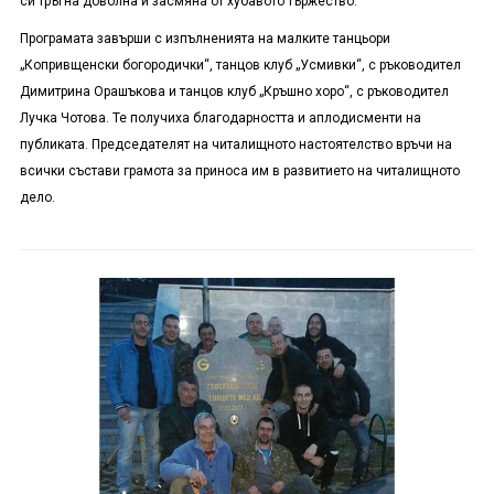
си тръгна доволна и засмяна от хубавото тържество.
Програмата завърши с изпълненията на малките танцьори
„Копривщенски богородички“, танцов клуб „Усмивки“, с ръководител
Димитрина Орашъкова и танцов клуб „Кръшно хоро“, с ръководител
Лучка Чотова. Те получиха благодарността и аплодисменти на
публиката. Председателят на читалищното настоятелство връчи на
всички състави грамота за приноса им в развитието на читалищното
дело.