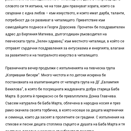
словото си тя изтъкна, че на този ден празнуват хората, които са
свързани с една любов – към изкуството, и които имат дарба, таланти,
потребност да се развиват в читалището. Приветствие към
самодейците поднесе и Георги Доросиев. Прочетен бе поздравителен
адрес до Вергиния Матеева, дългогодишен ръководител на
певческата група „Зелен здравец“ към местното читалище, в който се
отправят сърдечни поздравления за ентусиазма и енергията, влагани
за развитието и на театралното изкуство в читалището.
Празничната вечер продължи с изпълненията на певческа група
„Копрившки бисери“. Много чистота и по детски искрена бе
постановката на възпитаниците от четвърта група на ДГ „Евлампия
Векилова“, в която бе посрещната жадуваната добра старица Баба
Марта. В ролята й прекрасно се бе превъплътила Донка Главчева.
Съвсем натурална бе Баба Марта, облечена в народна носия и през
рамо окачила своята торбичка, в която носеше за децата мартенички
и семенца, които да засеят в пролетните си градини. С изпълнения на
стихове и песни децата стоплиха сърцето и душата на Баба Марта и тя