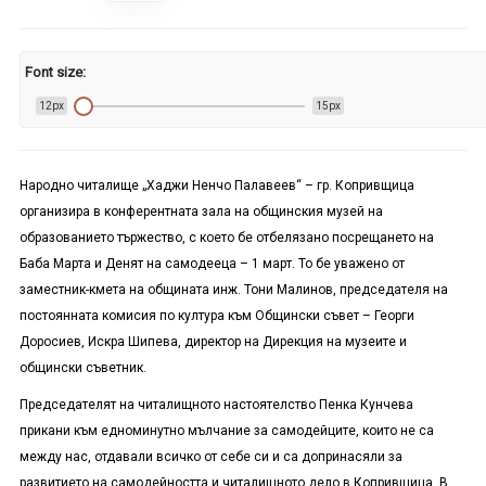
Font size:
12px
15px
Народно читалище „Хаджи Ненчо Палавеев“ – гр. Копривщица
организира в конферентната зала на общинския музей на
образованието тържество, с което бе отбелязано посрещането на
Баба Марта и Денят на самодееца – 1 март. То бе уважено от
заместник-кмета на общината инж. Тони Малинов, председателя на
постоянната комисия по култура към Общински съвет – Георги
Доросиев, Искра Шипева, директор на Дирекция на музеите и
общински съветник.
Председателят на читалищното настоятелство Пенка Кунчева
прикани към едноминутно мълчание за самодейците, които не са
между нас, отдавали всичко от себе си и са допринасяли за
развитието на самодейността и читалищното дело в Копривщица. В