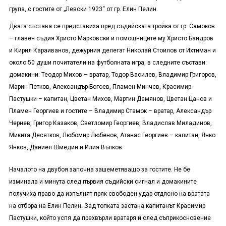
група, с гостите от „Левски 1923“ от гр. Елин Пелин.
Двата състава се представиха пред съдийската тройка от гр. Самоков
– главен съдия Христо Марковски и помощниците му Христо Бандров
и Кирил Караиванов, дежурния делегат Николай Стоилов от Ихтиман и
около 50 души почитатели на футболната игра, в следните състави:
домакини: Теодор Михов – вратар, Тодор Василев, Владимир Григоров,
Марин Петков, Александър Богоев, Пламен Минчев, Красимир
Пастушки – капитан, Цветан Михов, Мартин Дамянов, Цветан Цанов и
Пламен Георгиев и гостите – Владимир Стамок – вратар, Александър
Чернев, Григор Казаков, Светломир Георгиев, Владислав Миладинов,
Микита Десятков, Любомир Любенов, Атанас Георгиев – капитан, Янко
Янков, Даниел Шмедин и Илия Вълков.
Началото на двубоя започна зашеметяващо за гостите. Не бе
изминала и минута след първия съдийски сигнал и домакините
получиха право да изпълнят пряк свободен удар отдясно на вратата
на отбора на Елин Пелин. Зад топката застана капитанът Красимир
Пастушки, който успя да прехвърли вратаря и след съприкосновение