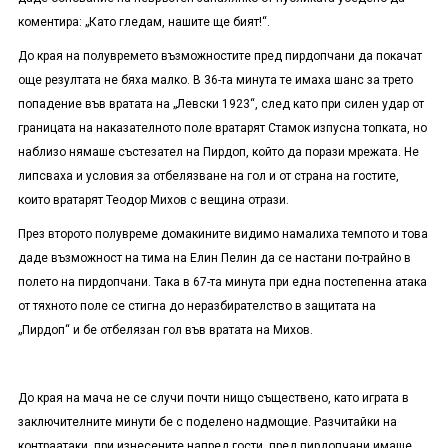
коментира: „Като гледам, нашите ще бият!“.
До края на полувремето възможностите пред пирдопчани да покачат
още резултата не бяха малко. В 36-та минута те имаха шанс за трето
попадение във вратата на „Левски 1923“, след като при силен удар от
границата на наказателното поле вратарят Стамок изпусна топката, но
наблизо нямаше състезател на Пирдоп, който да порази мрежата. Не
липсваха и условия за отбелязване на гол и от страна на гостите,
които вратарят Теодор Михов с вещина отрази.
През второто полувреме домакините видимо намалиха темпото и това
даде възможност на тима на Елин Пелин да се настани по-трайно в
полето на пирдопчани. Така в 67-та минута при една постепенна атака
от тяхното поле се стигна до неразбирателство в защитата на
„Пирдоп“ и бе отбелязан гол във вратата на Михов.
До края на мача не се случи почти нищо съществено, като играта в
заключителните минути бе с поделено надмощие. Разчитайки на
контраатаки, при изнесените напред гости, пред пирдопчани имаше