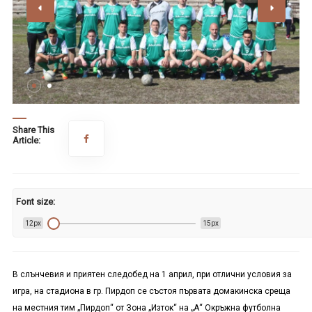
Share This
Article:
Font size:
12px
15px
В слънчевия и приятен следобед на 1 април, при отлични условия за
игра, на стадиона в гр. Пирдоп се състоя първата домакинска среща
на местния тим „Пирдоп“ от Зона „Изток“ на „А“ Окръжна футболна