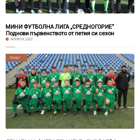
МИНИ ФУТБОЛНА ЛИГА „СРЕДНОГОРИЕ“
Поднови първенството от петия си сезон
АПРИЛ 8, 2022
Новини
Спорт