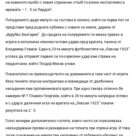
на коженото кълбо с левия страничен стълб то влезе неспасяемо в
мрежата – 1 : 0 за Пирдоп!
Попадението даде импулс на състава в зелено, който за първи път се
представи пред родната публика с новите си екипи, дарени от
„Аурубис България“. До средата на полувремето те имаха превес в
играта и изпълниха няколко ъглови удара пред вратата, пазена от
Владимир Стамок. Едва в 23-та минута футболистите на „Левски 1923“
успяха да отправят първия си по-сериозен удар към стража на
пирдопчани, който Теодор Михов улови.
Показателно за превъзходството на домакините в тази част от играта
бяха техните опасни контраатаки и извеждащи от дълбочина
нападения към противниковата врата. При едно такова отлично бе
намерен № 7 Пламен Георгиев, който в 26-та минута напредна отляво
и с удар в далечния ъгъл на вратата на „Левски 1923“ покачи
резултата на 2 : 0.
Голът изнерви допълнително гостите, които често си позволяваха
невъздържани прояви и разкарване на топката при спряна игра. И това
даде основание на невръстен запалянко от публиката убедено да