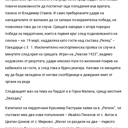
повече възможности да постигнат още попадения във вратата,
пазена от Владимир Стамок. И само прибързаните удари на
нападателите от желание да се запише по-изразителна победа, не
позволиха това да се случи. Срещата завърши с втора поредна
победа за пирдопчани, които в първия кръг след подновяването на
сезона – на 19 март, надделяха като гости над състава „Рилец“ –
Говедарци с 3 : 1. Изключително неспортменска проява се случи в
минутите след края на срещата. Играч на „Левски 1923“, видимо
недоволен от резултата, удари няколко пъти по железния покрив на
кабинката за гости, а след това и бурно реагира. Наложи се емоцията
му да бъде овладяна от негови съотборници и дежурния екип от
органи на реда.
Следващият мач на тима на Пирдоп е в Горна Малина, срещу местния
„Звездец“.
Капитанът на пирдопчани Красимир Пастушки заяви за в. „Регион“, че
съставът има две нови попълнения – Ивайло Пенелов от с. Антон и
Цветан Цонков от с. Мирково. „Мачът се раздели на две – първото