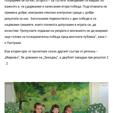
полувреме бе за нас, второто – за гостите. Изморихме се накрая, но
важното е, че удържахме и записахме втора победа. Подготовката ни
премина добре, изиграхме няколко контролни срещи с добри
резултати за нас. Започнахме първенството с две победи и се
надяваме грешките, които понякога допускаме в играта си, да
изчистим. Пропуските отдавам на умората и желанието ни да вкараме
още голове за по-изразителна победа пред местната публика“, каза г-
н Пастушки.
Във втория кръг от пролетния сезон другият състав от региона –
„Мирково“, бе домакин на „Звездец“, а двубоят завърши при резултат 2
: 2.