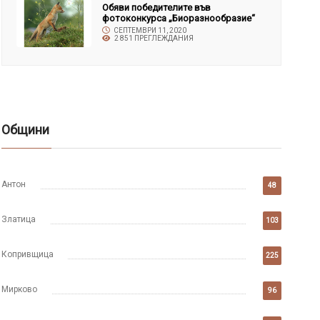
Обяви победителите във
фотоконкурса „Биоразнообразие“
СЕПТЕМВРИ 11, 2020
2 851 ПРЕГЛЕЖДАНИЯ
Общини
Антон
48
Златица
103
Копривщица
225
Мирково
96