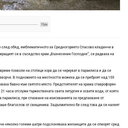
15px
 до след обяд, емблематичното за Средногорието Спасово кладенче в
миращият се в съседство храм „Възнесение Господне“, се радваха на
време позволи на стотици хора да се черкуват в параклиса и да се
изворче. В подножието на местността можеха да се преброят над 100
чваха бавно към святото място. Предстоятелят на храма ставрофорен
21 часа отслужи тържествената света литургия и освети вода, от която
а параклиса, при спазване на изискванията за предпазване от
аше благослов от свещеника. Задължително бе след това да си налеят
нче няколко големи шатри подслоняваха желаещите да се отморят сред