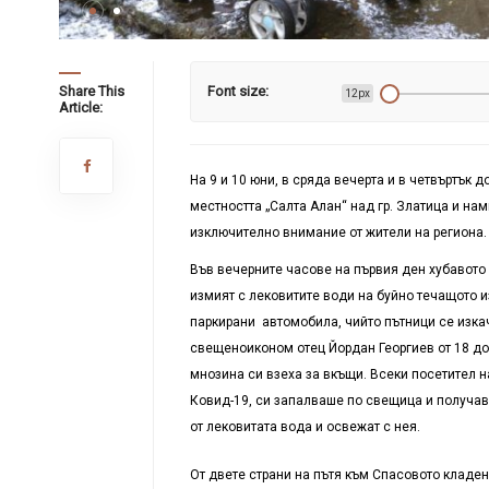
Share This
Font size:
12px
Article:
На 9 и 10 юни, в сряда вечерта и в четвъртък
местността „Салта Алан“ над гр. Златица и на
изключително внимание от жители на региона.
Във вечерните часове на първия ден хубавото 
измият с лековитите води на буйно течащото 
паркирани автомобила, чийто пътници се изка
свещеноиконом отец Йордан Георгиев от 18 до 
мнозина си взеха за вкъщи. Всеки посетител н
Ковид-19, си запалваше по свещица и получав
от лековитата вода и освежат с нея.
От двете страни на пътя към Спасовото кладе