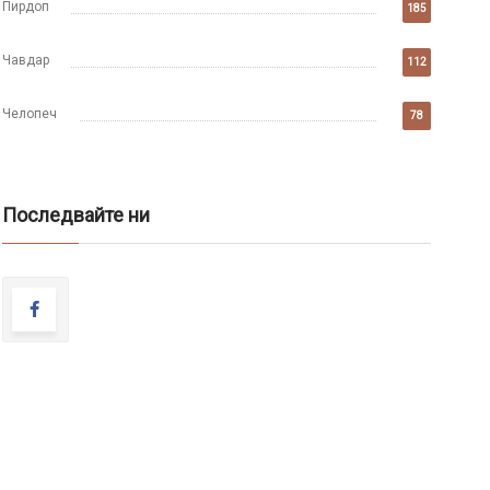
Пирдоп
185
Чавдар
112
Челопеч
78
Последвайте ни