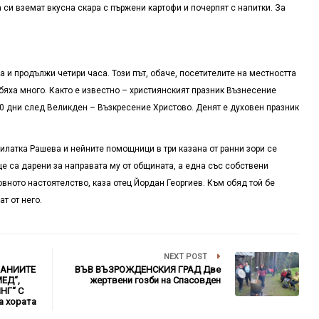
 си вземат вкусна скара с пържени картофи и почерпят с напитки. За
а и продължи четири часа. Този път, обаче, посетителите на местността
 бяха много. Както е известно – християнският празник Възнесение
40 дни след Великден – Възкресение Христово. Денят е духовен празник
илатка Рашева и нейните помощници в три казана от ранни зори се
це са дарени за направата му от общината, а една със собствени
вното настоятелство, каза отец Йордан Георгиев. Към обяд той бе
т от него.
NEXT POST
ПАНИИТЕ
ВЪВ ВЪЗРОЖДЕНСКИЯ ГРАД Две
ЕД“,
жертвени гозби на Спасовден
НГ“ С
а хората