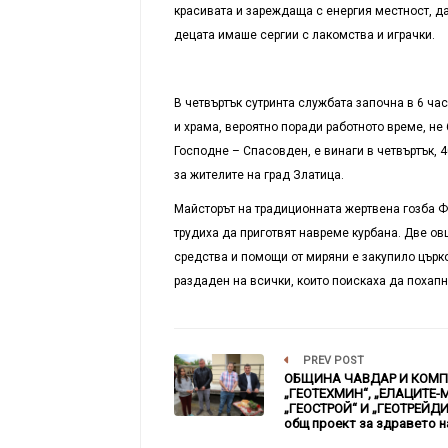
красивата и зареждаща с енергия местност, да
децата имаше сергии с лакомства и играчки.
В четвъртък сутринта службата започна в 6 час
и храма, вероятно поради работното време, не
Господне – Спасовден, е винаги в четвъртък, 
за жителите на град Златица.
Майсторът на традиционната жертвена гозба Ф
трудиха да приготвят навреме курбана. Две ов
средства и помощи от миряни е закупило църко
раздаден на всички, които поискаха да похапна
PREV POST
ОБЩИНА ЧАВДАР И КОМ
„ГЕОТЕХМИН“, „ЕЛАЦИТЕ-М
„ГЕОСТРОЙ“ И „ГЕОТРЕЙДИ
общ проект за здравето н