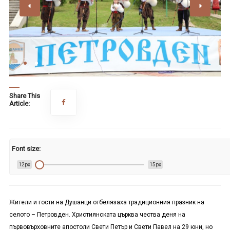
Share This
Article:
Font size:
12px
15px
Жители и гости на Душанци отбелязаха традиционния празник на
селото – Петровден. Християнската църква чества деня на
първовърховните апостоли Свети Петър и Свети Павел на 29 юни, но