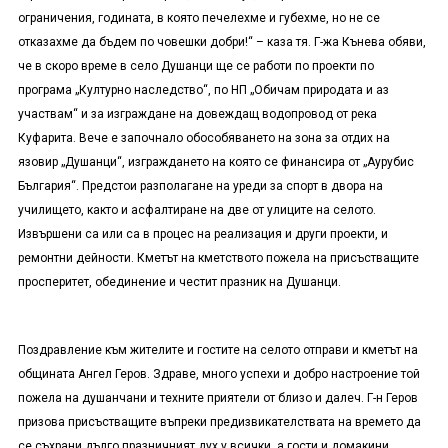
ограничения, годината, в която печелехме и губехме, но не се
отказахме да бъдем по човешки добри!“ – каза тя. Г-жа Кънева обяви,
че в скоро време в село Душанци ще се работи по проекти по
програма „Културно наследство“, по НП „Обичам природата и аз
участвам“ и за изграждане на довеждащ водопровод от река
Куфарита. Вече е започнало обособяването на зона за отдих на
язовир „Душанци“, изграждането на която се финансира от „Аурубис
България“. Предстои разполагане на уреди за спорт в двора на
училището, както и асфалтиране на две от улиците на селото.
Извършени са или са в процес на реализация и други проекти, и
ремонтни дейности. Кметът на кметството пожела на присъстващите
просперитет, обединение и честит празник на Душанци.
Поздравление към жителите и гостите на селото отправи и кметът на
общината Ангел Геров. Здраве, много успехи и добро настроение той
пожела на душанчани и техните приятели от близо и далеч. Г-н Геров
призова присъстващите въпреки предизвикателствата на времето да
се съхрани дълго празничният дух у всички, а гости и домакини