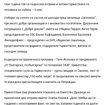
тази година той се падна във вторник и затова тържествата се
отложиха за събота – 3 юли.
Съборът на селото се състоя на центъра пред читалище „Светлина“,
при много добра организация и с множество посетители. Душанчани
посрещнаха с „Добре дошли!“, кмета на Община Пирдоп Ангел Геров,
председателят на ОбС Васил Кафеджиев, Валентина Василева-
Филаделфевс – председател на ЕНП, общински съветници,
представители на фирмите, подкрепили тържеството, жители от
съседни селища.
Водещата на празничната програма – Галя Асенова от предаването
„От българско, по-българско“ по телевизия СКАТ, приветства
специалните гости за тържеството – група гайдари от Смолян, част от
големия оркестър „100 каба гайди“. В продължение на няколко минути
те въведоха присъстващите в магията на Петровден.
Приветствие към уважилите поканата на Кметство Душанци за
празничния ден отправи кметът Златка Кънева. „Днес трябва да се
гордеем с неоспоримия факт, че сме тук, въпреки годината на дълги