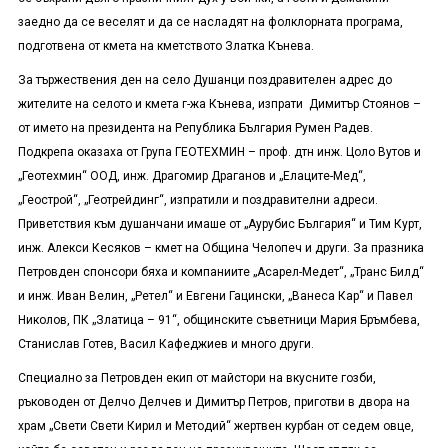
заедно да се веселят и да се насладят на фолклорната програма,
подготвена от кмета на кметството Златка Кънева.
За тържествения ден на село Душанци поздравителен адрес до
жителите на селото и кмета г-жа Кънева, изпрати Димитър Стоянов –
от името на президента на Република България Румен Радев.
Подкрепа оказаха от Група ГЕОТЕХМИН – проф. дтн инж. Цоло Вутов и
„Геотехмин“ ООД, инж. Драгомир Драганов и „Елаците-Мед“,
„Геострой“, „Геотрейдинг“, изпратили и поздравителни адреси.
Приветствия към душанчани имаше от „Аурубис България“ и Тим Курт,
инж. Алекси Кесяков – кмет на Община Челопеч и други. За празника
Петровден спонсори бяха и компаниите „Асарел-Медет“, „Транс Билд“
и инж. Иван Велин, „Ретел“ и Евгени Гацински, „Ванеса Кар“ и Павел
Николов, ПК „Златица – 91“, общинските съветници Мария Бръмбева,
Станислав Готев, Васил Кафеджиев и много други.
Специално за Петровден екип от майстори на вкусните гозби,
ръководен от Делчо Делчев и Димитър Петров, приготви в двора на
храм „Свети Свети Кирил и Методий“ жертвен курбан от седем овце,