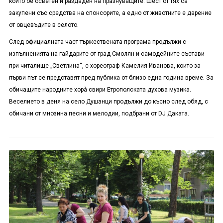
който бе осветен и раздаден на празнуващите. Шест от тях са
закупени със средства на спонсорите, а едно от животните е дарение
от овцевъдите в селото.
След официалната част тържествената програма продължи с
изпълненията на гайдарите от град Смолян и самодейните състави
при читалище „Светлина“, с хореограф Камелия Иванова, които за
първи път се представят пред публика от близо една година време. За
обичащите народните хорà свири Етрополската духова музика.
Веселието в деня на село Душанци продължи до късно след обяд, с
обичани от мнозина песни и мелодии, подбрани от
DJ
Даката.