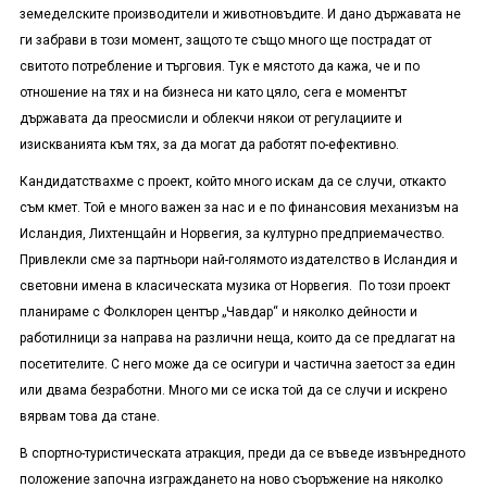
земеделските производители и животновъдите. И дано държавата не
ги забрави в този момент, защото те също много ще пострадат от
свитото потребление и търговия. Тук е мястото да кажа, че и по
отношение на тях и на бизнеса ни като цяло, сега е моментът
държавата да преосмисли и облекчи някои от регулациите и
изискванията към тях, за да могат да работят по-ефективно.
Кандидатствахме с проект, който много искам да се случи, откакто
съм кмет. Той е много важен за нас и е по финансовия механизъм на
Исландия, Лихтенщайн и Норвегия, за културно предприемачество.
Привлекли сме за партньори най-голямото издателство в Исландия и
световни имена в класическата музика от Норвегия. По този проект
планираме с Фолклорен център „Чавдар“ и няколко дейности и
работилници за направа на различни неща, които да се предлагат на
посетителите. С него може да се осигури и частична заетост за един
или двама безработни. Много ми се иска той да се случи и искрено
вярвам това да стане.
В спортно-туристическата атракция, преди да се въведе извънредното
положение започна изграждането на ново съоръжение на няколко