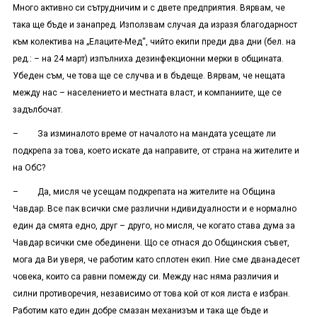
Много активно си сътрудничим и с двете предприятия. Вярвам, че
така ще бъде и занапред. Използвам случая да изразя благодарност
към колектива на „Елаците-Мед“, чийто екипи преди два дни (бел. на
ред.: – на 24 март) изпълниха дезинфекционни мерки в общината.
Убеден съм, че това ще се случва и в бъдеще. Вярвам, че нещата
между нас – населението и местната власт, и компаниите, ще се
задълбочат.
– За изминалото време от началото на мандата усещате ли
подкрепа за това, което искате да направите, от страна на жителите и
на ОбС?
– Да, мисля че усещам подкрепата на жителите на Община
Чавдар. Все пак всички сме различни ндивидуалности и е нормално
един да смята едно, друг – друго, но мисля, че когато става дума за
Чавдар всички сме обединени. Що се отнася до Общинския съвет,
мога да Ви уверя, че работим като сплотен екип. Ние сме дванадесет
човека, които са равни помежду си. Между нас няма различия и
силни противоречия, независимо от това кой от коя листа е избран.
Работим като един добре смазан механизъм и така ще бъде и