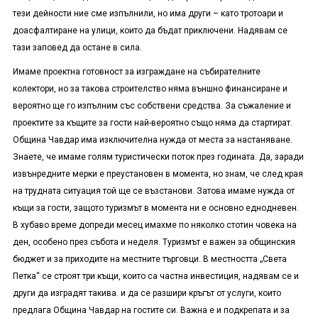
тези дейности ние сме изпълнили, но има други – като тротоари и
доасфалтиране на улици, които да бъдат приключени. Надявам се
тази заповед да остане в сила.
Имаме проектна готовност за изграждане на събирателните
колектори, но за такова строителство няма външно финансиране и
вероятно ще го изпълним със собствени средства. За съжаление и
проектите за къщите за гости най-вероятно също няма да стартират.
Община Чавдар има изключителна нужда от места за настаняване.
Знаете, че имаме голям туристически поток през годината. Да, заради
извънредните мерки е преустановен в момента, но знам, че след края
на трудната ситуация той ще се възстанови. Затова имаме нужда от
къщи за гости, защото туризмът в момента ни е основно еднодневен.
В хубаво време допреди месец имахме по няколко стотин човека на
ден, особено през събота и неделя. Туризмът е важен за общинския
бюджет и за приходите на местните търговци. В местността „Света
Петка“ се строят три къщи, които са частна инвестиция, надявам се и
други да изградят такива. и да се разшири кръгът от услуги, които
предлага Община Чавдар на гостите си. Важна е и подкрепата и за