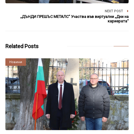
NEXT POST
„ДЪНДИ ПРЕШЪС МЕТАЛС“ Участва във виртуални „Дни на
кариерата“
Related Posts
Култура
Новини