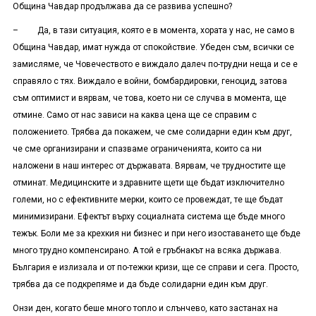
Община Чавдар продължава да се развива успешно?
– Да, в тази ситуация, която е в момента, хората у нас, не само в
Община Чавдар, имат нужда от спокойствие. Убеден съм, всички се
замисляме, че Човечеството е виждало далеч по-трудни неща и се е
справяло с тях. Виждало е войни, бомбардировки, геноцид, затова
съм оптимист и вярвам, че това, което ни се случва в момента, ще
отмине. Само от нас зависи на каква цена ще се справим с
положението. Трябва да покажем, че сме солидарни един към друг,
че сме организирани и спазваме ограниченията, които са ни
наложени в наш интерес от държавата. Вярвам, че трудностите ще
отминат. Медицинските и здравните щети ще бъдат изключително
големи, но с ефективните мерки, които се провеждат, те ще бъдат
минимизирани. Ефектът върху социалната система ще бъде много
тежък. Боли ме за крехкия ни бизнес и при него изоставането ще бъде
много трудно компенсирано. А той е гръбнакът на всяка държава.
България е излизала и от по-тежки кризи, ще се справи и сега. Просто,
трябва да се подкрепяме и да бъде солидарни един към друг.
Онзи ден, когато беше много топло и слънчево, като застанах на