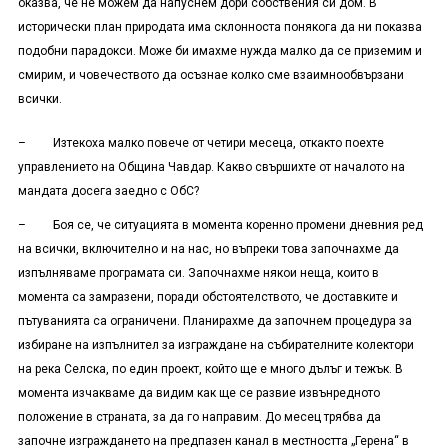
оказва, че не можем да напуснем дори собствения си дом. В
исторически план природата има склонноста понякога да ни показва
подобни парадокси. Може би имахме нужда малко да се приземим и
смирим, и човечеството да осъзнае колко сме взаимнообвързани
всички.
– Изтекоха малко повече от четири месеца, откакто поехте
управлението на Община Чавдар. Какво свършихте от началото на
мандата досега заедно с ОбС?
– Боя се, че ситуацията в момента коренно промени дневния ред
на всички, включително и на нас, но въпреки това започнахме да
изпълняваме програмата си. Започнахме някои неща, които в
момента са замразени, поради обстоятелството, че доставките и
пътуванията са ограничени. Планирахме да започнем процедура за
избиране на изпълнител за изграждане на събирателните колектори
на река Селска, по един проект, който ще е много дълъг и тежък. В
момента изчакваме да видим как ще се развие извънредното
положение в страната, за да го направим. До месец трябва да
започне изграждането на предпазен канал в местността „Герена“ в