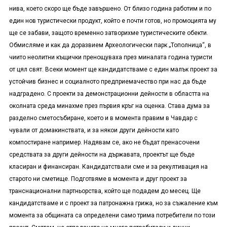
нива, което скоро ще бъде завършено. От близо година работим и по
един нов туристически продукт, който е почти готов, но промоцията му
ще се забави, защото временно затворихме туристическите обекти.
Обмисляме и как да доразвием Археологически парк „Тополница“, в
чиито неолитни къщички пренощуваха през миналата година туристи
от цял свят. Всеки момент ще кандидатстваме с един малък проект за
устойчив бизнес и социалното предприемачество при нас да бъде
надградено. С проекти за демонстрационни дейности в областта на
околната среда минахме през първия кръг на оценка. Става дума за
разделно сметосъбиране, което и в момента правим в Чавдар с
чували от домакинствата, и за някои други дейности като
компостиране например. Надявам се, ако не бъдат пренасочени
средствата за други дейности на държавата, проектът ще бъде
класиран и финансиран. Кандидатствали сме и за рекултивация на
старото ни сметище. Подготвяме в момента и друг проект за
транснационални партньорства, който ще подадем до месец. Ще
кандидатстваме и с проект за патронажна грижа, но за съжаление към
момента за общината са определени само трима потребители по този