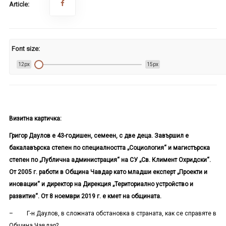
Article:
Font size:
12px
15px
Визитна картичка:
Григор Даулов е 43-годишен, семеен, с две деца. Завършил е
бакалавърска степен по специалността „Социология“ и магистърска
степен по „Публична администрация“ на СУ „Св. Климент Охридски“.
От 2005 г. работи в Община Чавдар като младши експерт „Проекти и
иновации“ и директор на Дирекция „Териториално устройство и
развитие“. От 8 ноември 2019 г. е кмет на общината.
– Г-н Даулов, в сложната обстановка в страната, как се справяте в
Община Чавдар?