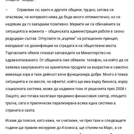
– Справяме се, както и другите общини, трудно, затова се
опасявам, че интервюто няма да бъде много оптимистично, но се
надявам да го завършим позитивно. Мерките ни са обичайните за
ситуацията в момента – общинската администрация работи в силно
редуциран състав. Отпуските ги „въртим“ на ротационен принцип,
извършват се дезинфекции на сградата и на обществени места.
Търговските обекти спазват заповедите на Министерство на
здравеопазването. От общината сме обявили телефон, на който да се
заявява закупуването на хранителни продукти за възрастни и самотно
живеещи хора и тази дейност вече функционира добре. Много е тежка
ситуацията и си мисля, че ефектът, който ще има върху бизнеса, върху
социалната система, може да надмине този от рецесията през 2008 г.
Защото, ако тогава засягаше предимно финансовия сектор, откъдето
тръгна, сега е практически парализирана всяка една система в
страната и света.
Искам да поясня, като кажа, че считахме, че през тази и следващите
години ще правим екскурзии до Космоса, ще стъпим на Марс, а се