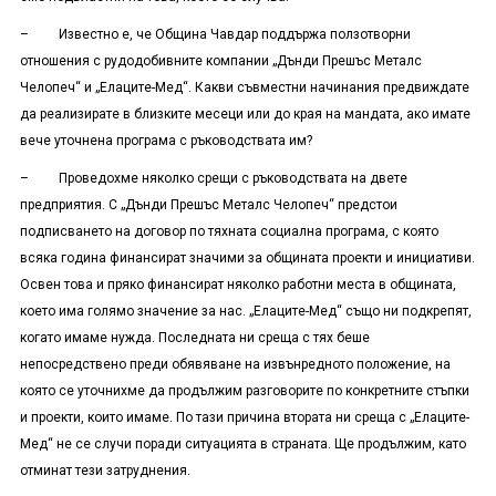
– Известно е, че Община Чавдар поддържа ползотворни
отношения с рудодобивните компании „Дънди Прешъс Металс
Челопеч“ и „Елаците-Мед“. Какви съвместни начинания предвиждате
да реализирате в близките месеци или до края на мандата, ако имате
вече уточнена програма с ръководствата им?
– Проведохме няколко срещи с ръководствата на двете
предприятия. С „Дънди Прешъс Металс Челопеч“ предстои
подписването на договор по тяхната социална програма, с която
всяка година финансират значими за общината проекти и инициативи.
Освен това и пряко финансират няколко работни места в общината,
което има голямо значение за нас. „Елаците-Мед“ също ни подкрепят,
когато имаме нужда. Последната ни среща с тях беше
непосредствено преди обявяване на извънредното положение, на
която се уточнихме да продължим разговорите по конкретните стъпки
и проекти, които имаме. По тази причина втората ни среща с „Елаците-
Мед“ не се случи поради ситуацията в страната. Ще продължим, като
отминат тези затруднения.