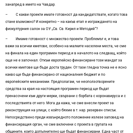
занапред в името на Чавдар.
– С какви проекти имате готовност да кандидатствате, когато това
стане възможно? И конкретно – на какъв етап е изграждането на
физкултурния салон за ОУ „Св. Св. Кирил и Методий“?
– Имаме готовност с множество проекти. Проблемът е, и това
важи за всички кметове, особено на малките населени места, че сме
на финала на един програмен период и в началото на следващ, който
още не е започнал. Откъм европейско финансиране този мандат за
всички кметове ще бъде доста труден. От тази гледна точка не е ясно
какво ще бъде финансирано от националния бюджет и по
европейските механизми. Предполагам, че неоползотворените
средства за края на настоящия програмен период ще бъдат
пренасочени към други мерки, свързани с борбата с коронавируса и с
последствията от него. Мога да кажа, че сме внесли проект за
реконструкция на улици, с който бяхме в т. нар. резервен списък.
Непосредствено преди извънредното положение излезе заповед на
финансиращия орган, че сме включени с проекта в групата на
общините, които допълнително ще бъдат финансирани. Една част от