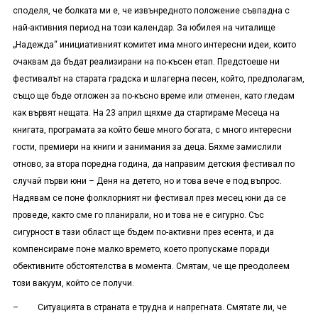
споделя, че болката ми е, че извънредното положение съвпадна с
най-активния период на този календар. За юбилея на читалище
„Надежда“ инициативният комитет има много интересни идеи, които
очаквам да бъдат реализирани на по-късен етап. Предстоеше ни
фестивалът на старата градска и шлагерна песен, който, предполагам,
също ще бъде отложен за по-късно време или отменен, като гледам
как вървят нещата. На 23 април щяхме да стартираме Месеца на
книгата, програмата за който беше много богата, с много интересни
гости, премиери на книги и занимания за деца. Бяхме замислили
отново, за втора поредна година, да направим детския фестивал по
случай първи юни – Деня на детето, но и това вече е под въпрос.
Надявам се поне фолклорният ни фестивал през месец юни да се
проведе, както сме го планирали, но и това не е сигурно. Със
сигурност в тази област ще бъдем по-активни през есента, и да
компенсираме поне малко времето, което пропускаме поради
обективните обстоятелства в момента. Смятам, че ще преодолеем
този вакуум, който се получи.
– Ситуацията в страната е трудна и напрегната. Смятате ли, че