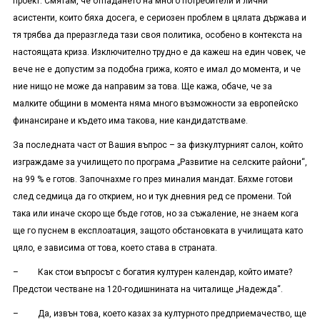
проект. Смятам, че отпадането на много потребители и лични
асистенти, които бяха досега, е сериозен проблем в цялата държава и
тя трябва да преразгледа тази своя политика, особено в контекста на
настоящата криза. Изключително трудно е да кажеш на един човек, че
вече не е допустим за подобна грижа, която е имал до момента, и че
ние нищо не може да направим за това. Ще кажа, обаче, че за
малките общини в момента няма много възможности за европейско
финансиране и където има такова, ние кандидатстваме.
За последната част от Вашия въпрос – за физкултурният салон, който
изграждаме за училището по програма „Развитие на селските райони“,
на 99 % е готов. Започнахме го през миналия мандат. Бяхме готови
след седмица да го открием, но и тук дневния ред се промени. Той
така или иначе скоро ще бъде готов, но за съжаление, не знаем кога
ще го пуснем в експлоатация, защото обстановката в училищата като
цяло, е зависима от това, което става в страната.
– Как стои въпросът с богатия културен календар, който имате?
Предстои честване на 120-годишнината на читалище „Надежда“.
– Да, извън това, което казах за културното предприемачество, ще