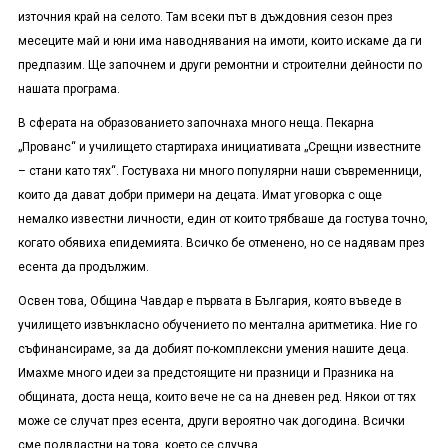
източния край на селото. Там всеки път в дъждовния сезон през
месеците май и юни има наводнявания на имоти, които искаме да ги
предпазим. Ще започнем и други ремонтни и строителни дейности по
нашата програма.
В сферата на образованието започнаха много неща. Пекарна
„Прованс“ и училището стартираха инициативата „Срещни известните
– стани като тях“. Гостуваха ни много популярни наши съвременници,
които да дават добри примери на децата. Имат уговорка с още
немалко известни личности, един от които трябваше да гостува точно,
когато обявиха епидемията. Всичко бе отменено, но се надявам през
есента да продължим.
Освен това, Община Чавдар е първата в България, която въведе в
училището извънкласно обучението по ментална аритметика. Ние го
съфинансираме, за да добият по-комплексни умения нашите деца.
Имахме много идеи за предстоящите ни празници и Празника на
общината, доста неща, които вече не са на дневен ред. Някои от тях
може се случат през есента, други вероятно чак догодина. Всички
сме подвластни на това, което се случва.