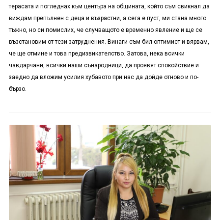
терасата и погледнах към центъра на общината, който съм свикнал да
виждам препълнен с деца и възрастни, а сега е пуст, ми стана много
тъжно, но си помислих, че случващото е временно явление и ще се
възстановим от тези затруднения. Винаги съм бил оптимист и вярвам,
че ще отмине и това предизвикателство. Затова, нека всички
чавдарчани, всички наши сънародници, да проявят спокойствие и
заедно да вложим усилия хубавото при нас да дойде отново и по-
бързо.