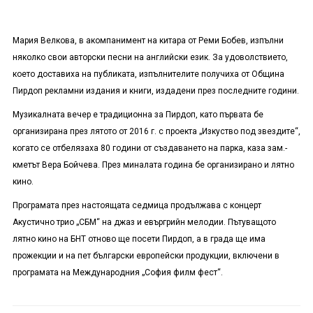
Мария Велкова, в акомпанимент на китара от Реми Бобев, изпълни
няколко свои авторски песни на английски език. За удоволствието,
което доставиха на публиката, изпълнителите получиха от Община
Пирдоп рекламни издания и книги, издадени през последните години.
Музикалната вечер е традиционна за Пирдоп, като първата бе
организирана през лятото от 2016 г. с проекта „Изкуство под звездите“,
когато се отбелязаха 80 години от създаването на парка, каза зам.-
кметът Вера Бойчева. През миналата година бе организирано и лятно
кино.
Програмата през настоящата седмица продължава с концерт
Акустично трио „СБМ“ на джаз и евъргрийн мелодии. Пътуващото
лятно кино на БНТ отново ще посети Пирдоп, а в града ще има
прожекции и на пет български европейски продукции, включени в
програмата на Международния „София филм фест“.