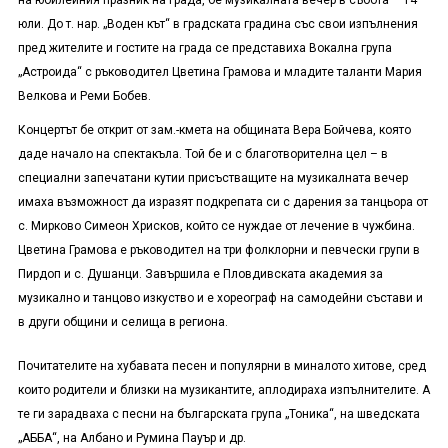
на юбилейния празник на града, бе музикалната вечер в събота – 14
юли. До т. нар. „Воден кът“ в градската градина със свои изпълнения
пред жителите и гостите на града се представиха Вокална група
„Астроида“ с ръководител Цветина Грамова и младите таланти Мария
Велкова и Реми Бобев.
Концертът бе открит от зам.-кмета на общината Вера Бойчева, която
даде начало на спектакъла. Той бе и с благотворителна цел – в
специални запечатани кутии присъстващите на музикалната вечер
имаха възможност да изразят подкрепата си с дарения за танцьора от
с. Мирково Симеон Хрисков, който се нуждае от лечение в чужбина.
Цветина Грамова е ръководител на три фолклорни и певчески групи в
Пирдоп и с. Душанци. Завършила е Пловдивската академия за
музикално и танцово изкуство и е хореограф на самодейни състави и
в други общини и селища в региона.
Почитателите на хубавата песен и популярни в миналото хитове, сред
които родители и близки на музикантите, аплодираха изпълнителите. А
те ги зарадваха с песни на българската група „Тоника“, на шведската
„АББА“, на Албано и Румина Пауър и др.