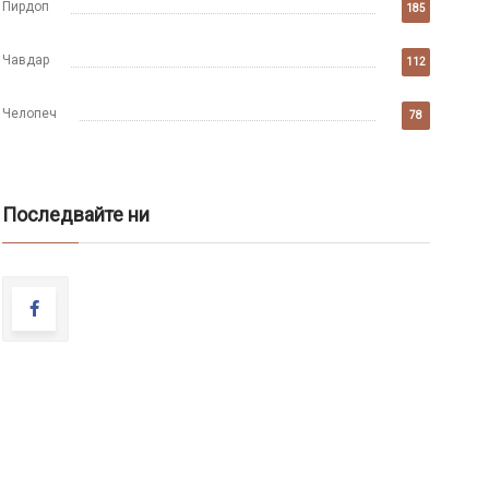
Пирдоп
185
Чавдар
112
Челопеч
78
Последвайте ни