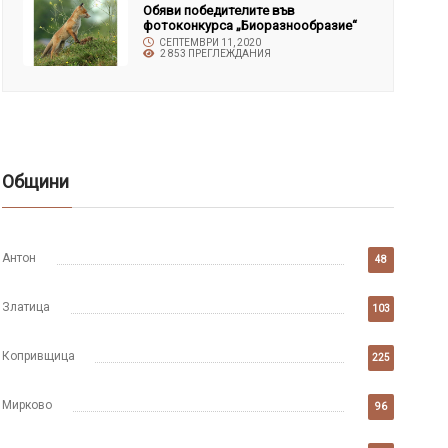
Обяви победителите във
фотоконкурса „Биоразнообразие“
СЕПТЕМВРИ 11, 2020
2 853 ПРЕГЛЕЖДАНИЯ
Общини
Антон
48
Златица
103
Копривщица
225
Мирково
96