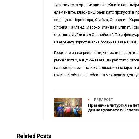
туристическа организация и нейните партньор
елементите, класифицирани като пропуски в п
селища от Черна гора, Сърбия, Словения, Хърв
Япония, Тайланд, Мароко, Уганда и Египет. То
страницата „Площад Славейков“. През февруа
Световната туристическа организация на ООН,
Гордост е за копривщенци, че техният град по
ръководство, а и държавата, да работят с отг
на водопроводната и канализационна мрежа и 
година е обявен за обект на международен ту
PREV POST
Празнична литургия за па
ден на църквата в Челопе
Related Posts