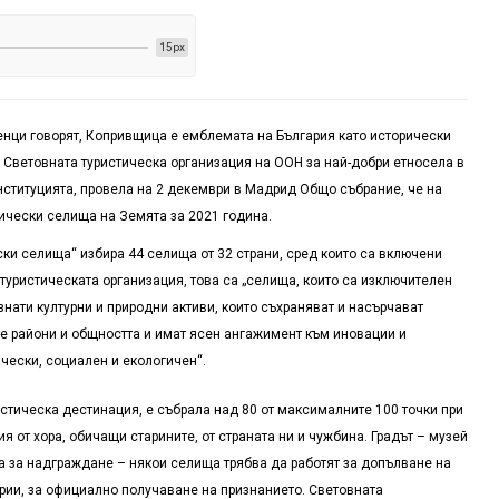
15px
енци говорят, Копривщица е емблемата на България като исторически
а Световната туристическа организация на ООН за най-добри етносела в
институцията, провела на 2 декември в Мадрид Общо събрание, че на
тически селища на Земята за 2021 година.
ки селища“ избира 44 селища от 32 страни, сред които са включени
туристическата организация, това са „селища, които са изключителен
знати културни и природни активи, които съхраняват и насърчават
те райони и общността и имат ясен ангажимент към иновации и
чески, социален и екологичен“.
стическа дестинация, е събрала над 80 от максималните 100 точки при
 от хора, обичащи старините, от страната ни и чужбина. Градът – музей
а за надграждане – някои селища трябва да работят за допълване на
терии, за официално получаване на признанието. Световната