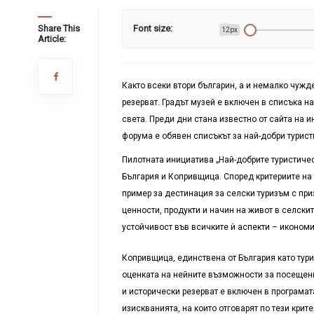
Share This
Font size:
12px
Article:
Както всеки втори българин, а и немалко чужд
резерват. Градът музей е включен в списъка н
света. Преди дни стана известно от сайта на 
форума е обявен списъкът за най-добри турис
Пилотната инициатива „Най-добрите туристичес
България и Копривщица. Според критериите на 
пример за дестинация за селски туризъм с при
ценности, продукти и начин на живот в селски
устойчивост във всичките ѝ аспекти – икономи
Копривщица, единствена от България като тури
оценката на нейните възможности за посещения
и исторически резерват е включен в програмат
изискванията, на които отговарят по тези кри