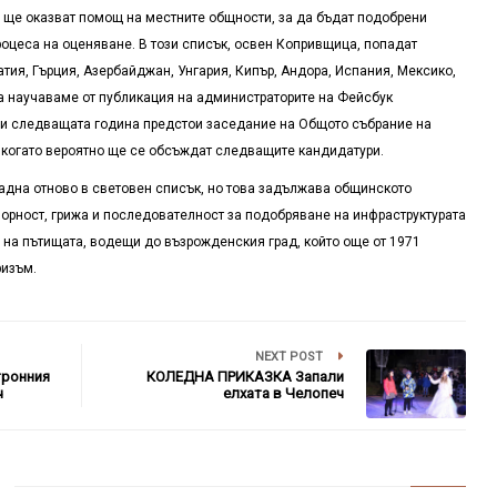
и ще оказват помощ на местните общности, за да бъдат подобрени
роцеса на оценяване. В този списък, освен Копривщица, попадат
атия, Гърция, Азербайджан, Унгария, Кипър, Андора, Испания, Мексико,
ва научаваме от публикация на администраторите на Фейсбук
ри следващата година предстои заседание на Общото събрание на
 когато вероятно ще се обсъждат следващите кандидатури.
падна отново в световен списък, но това задължава общинското
оворност, грижа и последователност за подобряване на инфраструктурата
на пътищата, водещи до възрожденския град, който още от 1971
ризъм.
NEXT POST
тронния
КОЛЕДНА ПРИКАЗКА Запали
ч
елхата в Челопеч