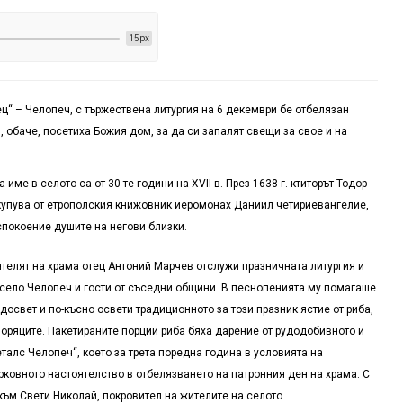
15px
ц“ – Челопеч, с тържествена литургия на 6 декември бе отбелязан
, обаче, посетиха Божия дом, за да си запалят свещи за свое и на
 име в селото са от 30-те години на
XVII
в. През 1638 г. ктиторът Тодор
купува от етрополския книжовник йеромонах Даниил четириевангелие,
успокоение душите на негови близки.
телят на храма отец Антоний Марчев отслужи празничната литургия и
село Челопеч и гости от съседни общини. В песнопенията му помагаше
освет и по-късно освети традиционното за този празник ястие от риба,
 моряците. Пакетираните порции риба бяха дарение от рудодобивното и
алс Челопеч“, което за трета поредна година в условията на
ковното настоятелство в отбелязването на патронния ден на храма. С
ъм Свети Николай, покровител на жителите на селото.