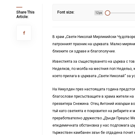
Share This
Font size:
12px
Article:
В храм „Свети Николай Мирликийски Чудотворе
патронният празник на църквата. Малко миряни
близките си здраве и благополучие.
Известията за съществуването на църква с това
Неделков, по молба на местния поп Недельо, 
което прилага в църквата „Свети Николай“ за 
На Никулден през настоящата година предстоя
благослови присъстващите в храма жители на 
презвитера Снежина. Отец Антоний извърши вод
тъй като светията е покровител на рибарите и
преработвателно дружество „Дънди Прешъс Мет
епидемичната обстановка у нас подпомага цър
тържествен камбанен звън бе отдадена почит к