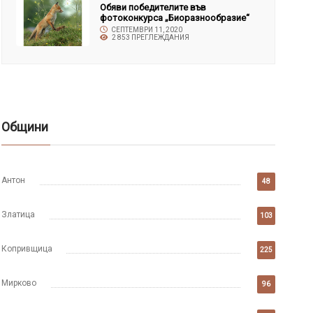
Обяви победителите във
фотоконкурса „Биоразнообразие“
СЕПТЕМВРИ 11, 2020
2 853 ПРЕГЛЕЖДАНИЯ
Общини
Антон
48
Златица
103
Копривщица
225
Мирково
96