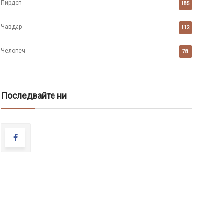
Пирдоп
185
Чавдар
112
Челопеч
78
Последвайте ни