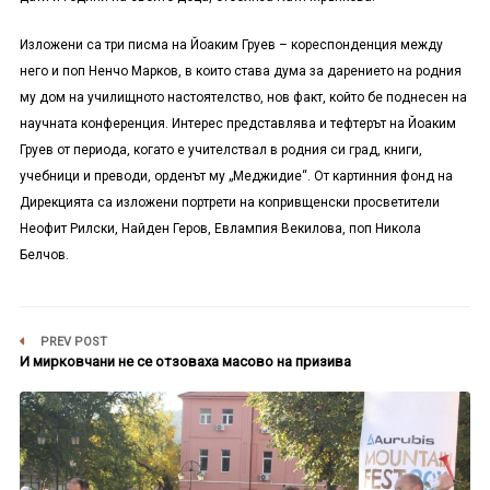
Изложени са три писма на Йоаким Груев – кореспонденция между
него и поп Ненчо Марков, в които става дума за дарението на родния
му дом на училищното настоятелство, нов факт, който бе поднесен на
научната конференция. Интерес представлява и тефтерът на Йоаким
Груев от периода, когато е учителствал в родния си град, книги,
учебници и преводи, орденът му „Меджидие“. От картинния фонд на
Дирекцията са изложени портрети на копривщенски просветители
Неофит Рилски, Найден Геров, Евлампия Векилова, поп Никола
Белчов.
PREV POST
И мирковчани не се отзоваха масово на призива