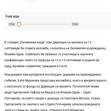
Font size:
12px
15px
В галерия „Палавееви къщи“ към Дирекция на музеите на 12
септември бе открита изложба, посветена на бележития възрожденец
Йоаким Груев. Събитието бе уважено от участници в научната
конференция, която се проведе на 12 и 13 септември в родния му
град, музейни служители, граждани и гости.
Фондовикът към културната институция, домакин на провежданите
събития, Катя Мрънкова представи изложбата, която е уредена изцяло
с експонати от фонда на Дирекция на музеите. Посетителят може
види търговският тефтер на бащата на Йоаким Груев – Груйо
Попчернев, за който говори в доклада си Светлана Мухова. Освен
търговските си сметки в него Груйо Попчернев записва рождените
дати и години на своите деца, отбеляза Катя Мрънкова.