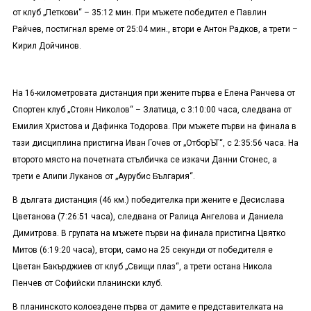
от клуб „Петкови“ – 35:12 мин. При мъжете победител е Павлин
Райчев, постигнал време от 25:04 мин., втори е Антон Радков, а трети –
Кирил Дойчинов.
На 16-километровата дистанция при жените първа е Елена Ранчева от
Спортен клуб „Стоян Николов“ – Златица, с 3:10:00 часа, следвана от
Емилия Христова и Дафинка Тодорова. При мъжете първи на финала в
тази дисциплина пристигна Иван Гочев от „ОтборЪТ“, с 2:35:56 часа. На
второто място на почетната стълбичка се изкачи Данни Стонес, а
трети е Алипи Луканов от „Аурубис България“.
В дългата дистанция (46 км.) победителка при жените е Десислава
Цветанова (7:26:51 часа), следвана от Ралица Ангелова и Даниела
Димитрова. В групата на мъжете първи на финала пристигна Цвятко
Митов (6:19:20 часа), втори, само на 25 секунди от победителя е
Цветан Бакърджиев от клуб „Свищи плаз“, а трети остана Никола
Пенчев от Софийски планински клуб.
В планинското колоездене първа от дамите е представителката на