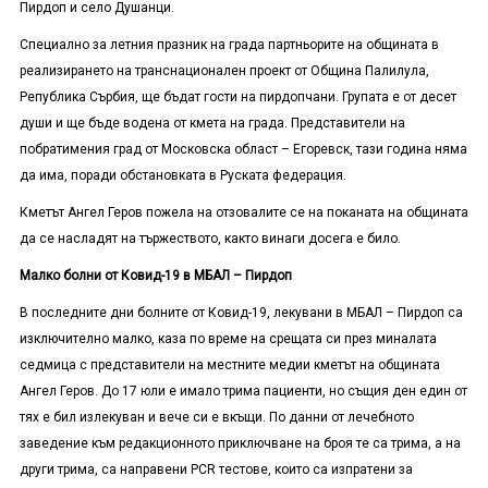
Пирдоп и село Душанци.
Специално за летния празник на града партньорите на общината в
реализирането на транснационален проект от Община Палилула,
Република Сърбия, ще бъдат гости на пирдопчани. Групата е от десет
души и ще бъде водена от кмета на града. Представители на
побратимения град от Московска област – Егоревск, тази година няма
да има, поради обстановката в Руската федерация.
Кметът Ангел Геров пожела на отзовалите се на поканата на общината
да се насладят на тържеството, както винаги досега е било.
Малко болни от Ковид-19 в МБАЛ – Пирдоп
В последните дни болните от Ковид-19, лекувани в МБАЛ – Пирдоп са
изключително малко, каза по време на срещата си през миналата
седмица с представители на местните медии кметът на общината
Ангел Геров. До 17 юли е имало трима пациенти, но същия ден един от
тях е бил излекуван и вече си е вкъщи. По данни от лечебното
заведение към редакционното приключване на броя те са трима, а на
други трима, са направени
PCR
тестове, които са изпратени за