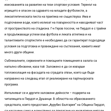
изискванията за развитие на тези спортове условия. Теренът на
игрището е опасен за здравето на младите футболисти, а
лекоатлетическата писта на практика не съществува. Има и
подпочвени води, които излизат на повърхността и наводняват част
от пространството на стадиона. Г-н Геров посочи, че Пирдоп е с трайни
и продължаващи успехи във футбола и леката атлетика и на
талантливите спортистите е необходимо да се гарантират подходящи
условия за подготовка и провеждане на състезания, каквито имат
много други общини.
Съблекалните, сервизните и помощните помещения в залата са
напълно обновени, каза той. Заложено е да се извърши
топлоизолация на фасадата на сградата отвън, което ще бъде
направено на следващ етап от реализиране на партньорската
програма.
Изпълняват се и другите заложени дейности – подкрепа на
читалищата в Пирдоп и Душанци. В областта на образованието
средствата, които предоставя „Аурубис България“ на Община Пирдоп,
са насочени само и единствено за прилагане на иновативни методи