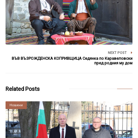
NEXT POST
ВЪВ ВЪЗРОЖДЕНСКА КОПРИВЩИЦА Седянка по Каравеловски
пред родния му дом
Related Posts
Култура
Новини