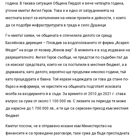
година. В такава ситуация Община Пирдоп е вече четвърта година,
уточни кметът Ангел Геров. Това е и едно от затрудненията на
местната власт за изпълнение на някои проекти и дейности, с които
да се подобри инфраструктурата в града и село Душанци.
Г-н кметът заяви, че общината е спечелила делото си срещу
Басейнова дирекция – Пловдив за водоползването от фирма „Асарел-
Медет“ на води от язовир „Жеков вир“. В момента е в ход издаване на
разрешителното. Ангел Геров съобщи, че предстои по съдебен път да
се изискат средствата, които не са постъпили в местния бюджет, а в
държавата, като делото, вероятно ще продължи няколко години, тъй
като процедурата е бавна. Той изрази надеждата си това да стане по-
бързо и информира, че юристите на общината подготвят исковата
молба за входирането ѝ в съда. За времето от 2010 до 2021 г. става
въпрос за сума от около 1 100 000 лв. С лихвите за периода тя може
да нарасне до 1 700 000 лв., и те ще са сериозен приход към местния
бюджет.
Кметът посочи, че е отправено искане към Министерство на
финансите и са проведени разговори, тази сума да бъде приспадната