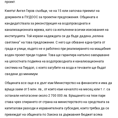
проект.
Кметът Ангел Геров съобщи, че на 15 юли започва приемът на
документи в ПУДООС за проектни предложения. Общината е
кандидатствала за реконструкция на водопроводната и
канализационната мрежа, като са изпълнени всички изисквания на
институцията. Той изрази надеждата си да бъде дадена „зелена
светлина“ на това предложение. С него ще обхване една-трета от
града и улици, където не е работено при реализирането на мащабния
воден проект преди години. Това ще гарантира напълно завършване
на цялостната подмяна на водопроводната и канализационната
система на Пирдоп, с което загубите на вода и течовете ще бъдат
сведени до минимум.
Общината все още е в дълг към Министерство на финансите и има да
връща заем от 5 млн. лв., от които към началото на месец юли т. г. са
останали непогасени около 2 700 000 лв. Връщането на тези пари
става чрез спирането от страна на министерството на средствата за
капиталови разходи и изравнителната субсидия, които трябва да се
превеждат на общината по Закона за държавния бюджет всяка