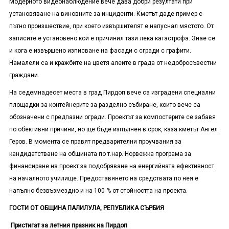
Модерното видеонаблюдение вече дава добри резултати при
установяване на виновните за инциденти. Кметът даде пример с
пътно произшествие, при което извършителят е напуснал мястото. От
записите е установено кой е причинил тази лека катастрофа. Знае се
и кога е извършено изписване на фасади с сгради с графити.
Намалели са и кражбите на цветя алеите в града от недобросъвестни
граждани.
На седемнадесет места в град Пирдоп вече са изградени специални
площадки за контейнерите за разделно събиране, които вече са
обозначени с предпазни огради. Проектът за компостерите се забавя
по обективни причини, но ще бъде изпълнен в срок, каза кметът Ангел
Геров. В момента се правят предварителни проучвания за
кандидатстване на общината по т.нар. Норвежка програма за
финансиране на проект за подобряване на енергийната ефективност
на началното училище. Предоставянето на средствата по нея е
напълно безвъзмездно и на 100 % от стойността на проекта.
ГОСТИ ОТ ОБЩИНА ПАЛИЛУЛА, РЕПУБЛИКА СЪРБИЯ
Пристигат за летния празник на Пирдоп