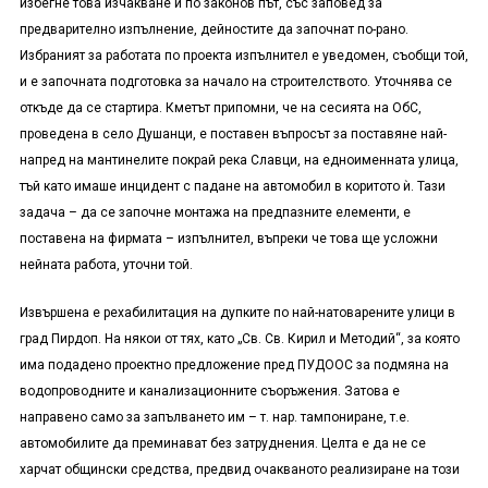
избегне това изчакване и по законов път, със заповед за
предварително изпълнение, дейностите да започнат по-рано.
Избраният за работата по проекта изпълнител е уведомен, съобщи той,
и е започната подготовка за начало на строителството. Уточнява се
откъде да се стартира. Кметът припомни, че на сесията на ОбС,
проведена в село Душанци, е поставен въпросът за поставяне най-
напред на мантинелите покрай река Славци, на едноименната улица,
тъй като имаше инцидент с падане на автомобил в коритото ѝ. Тази
задача – да се започне монтажа на предпазните елементи, е
поставена на фирмата – изпълнител, въпреки че това ще усложни
нейната работа, уточни той.
Извършена е рехабилитация на дупките по най-натоварените улици в
град Пирдоп. На някои от тях, като „Св. Св. Кирил и Методий“, за която
има подадено проектно предложение пред ПУДООС за подмяна на
водопроводните и канализационните съоръжения. Затова е
направено само за запълването им – т. нар. тампониране, т.е.
автомобилите да преминават без затруднения. Целта е да не се
харчат общински средства, предвид очакваното реализиране на този