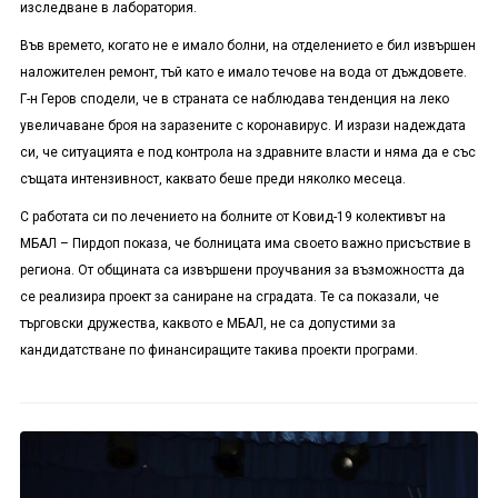
изследване в лаборатория.
Във времето, когато не е имало болни, на отделението е бил извършен
наложителен ремонт, тъй като е имало течове на вода от дъждовете.
Г-н Геров сподели, че в страната се наблюдава тенденция на леко
увеличаване броя на заразените с коронавирус. И изрази надеждата
си, че ситуацията е под контрола на здравните власти и няма да е със
същата интензивност, каквато беше преди няколко месеца.
С работата си по лечението на болните от Ковид-19 колективът на
МБАЛ – Пирдоп показа, че болницата има своето важно присъствие в
региона. От общината са извършени проучвания за възможността да
се реализира проект за саниране на сградата. Те са показали, че
търговски дружества, каквото е МБАЛ, не са допустими за
кандидатстване по финансиращите такива проекти програми.