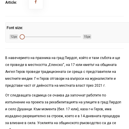
Article:
Font size:
12px
15px
В навечерието на празника на град Пирдоп, който е тази събота и ще
се проведе в местността „Еленско“, на 17 юли кметът на общината
Ангел Геров проведе традиционната си среща с представители на
местните медии. Г-н Геров отговори на въпроси на журналистите и
представи част от дейността на местната власт през 2021 г.
От следващата седмица се очаква да започнат работите по
изпълнение на проекта за рехабилитацията на улиците в град Пирдоп
и село Душанци. Към момента (бел. 17 юли), каза г-н Геров, има
издадено разрешително за строеж, което е в 14-дневната процедура
за влизане в сила. Усилията на общинското ръководство са да се