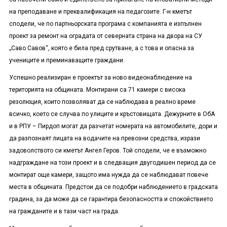
на преподаване и преквалификация на педагозите. Г-н кметът
сподели, че по партньорската програма с компанията е изпълнен
проект за ремонт на оградата от северната страна на двора на СУ
„Саво Савов“, която е била пред срутване, а с това и опасна за
учениците и преминаващите граждани.
Успешно реализиран е проектът за ново видеонаблюдение на
територията на общината. Монтирани са 71 камери с висока
резолюция, които позволяват да се наблюдава в реално време
всичко, което се случва по улиците и кръстовищата. Дежурните в ОбА
и в РПУ – Пирдоп могат да разчетат номерата на автомобилите, дори и
да разпознаят лицата на водачите на превозни средства, изрази
задоволството си кметът Ангел Геров. Той сподели, че е възможно
надграждане на този проект и в следващия двугодишен период да се
монтират още камери, защото има нужда да се наблюдават повече
места в общината. Предстои да се подобри наблюдението в градската
градина, за да може да се гарантира безопасността и спокойствието
на гражданите и в тази част на града.