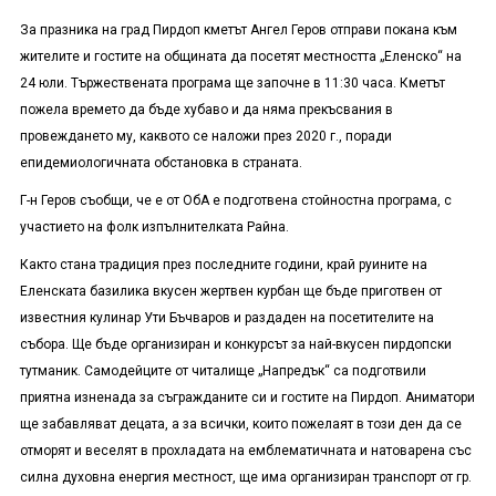
За празника на град Пирдоп кметът Ангел Геров отправи покана към
жителите и гостите на общината да посетят местността „Еленско“ на
24 юли. Тържествената програма ще започне в 11:30 часа. Кметът
пожела времето да бъде хубаво и да няма прекъсвания в
провеждането му, каквото се наложи през 2020 г., поради
епидемиологичната обстановка в страната.
Г-н Геров съобщи, че е от ОбА е подготвена стойностна програма, с
участието на фолк изпълнителката Райна.
Както стана традиция през последните години, край руините на
Еленската базилика вкусен жертвен курбан ще бъде приготвен от
известния кулинар Ути Бъчваров и раздаден на посетителите на
събора. Ще бъде организиран и конкурсът за най-вкусен пирдопски
тутманик. Самодейците от читалище „Напредък“ са подготвили
приятна изненада за съгражданите си и гостите на Пирдоп. Аниматори
ще забавляват децата, а за всички, които пожелаят в този ден да се
отморят и веселят в прохладата на емблематичната и натоварена със
силна духовна енергия местност, ще има организиран транспорт от гр.