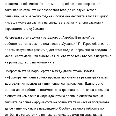
от заема на общината. От ведомството, обаче, е отговорено, че
законите на страната не позволяват това да се случи. А това
означава, че още около година и половина местната власт в Пирдоп
няма да може да разчита на средствата за капиталови разходи и
изравнителната субсидия.
На срещата стана дума и за делото с „Аурубис България“ за
собствеността на земята под язовир „Душанци“. Г-н Геров обясни, че
по този казус няма развитие, делото в съда е насрочено за средата на
месец септември. Решението на ОбС съвет по този въпрос е изпратено
на ръководството на компанията.
По програмата за партньорство между двете страни, кметът
информира, че почти всички проекти, включени за реализиране през
двегодишния период за изпълнение, са приключени. Единствено
остава да се работи по подмяната на тревната настилка на стадиона
в спортния комплекс и изграждането на поливна система там. От
фирмата са приели аргументите на общината тази част от програмата
да се изпълни, както е предвидено. Особено важно е отборите по
футбол и състезателите по лека атлетика да имат отговарящи на