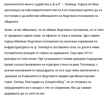
изключително много съдейства и „В и К“ – Златица. Хората ни бяха
денонощно на най-невралгичните места и не позволиха щетите да са
по-големи и да избегнем обявяването на бедствено положение за
общината.
Знам, че ме обвиняват, че не обявих бедствено положение, но от опит
от предишни години знам, че ефектът от това е никакъв. Две години
поред обявявах бедствено положение за нанесени поражения на
инфраструктурата на гр. Златица и съставните села, но досега няма
положителна реакция от страна на държавата. Още през 2014 г.
реагирах по този начин. При тогавашните големи дъждове подадохме
проект за възстановяване на подпорна стена на река Тополница, с
всички изисквания по процедурата, но все още няма заключение и
решение на Комисията по бедствия и аварии при Министерския
съвет. Затова, благодаря на „Елаците-Мед“, че се отзоваха на
затрудненията ни и заедно с тях се справихме, без да чакаме
държавата да се сети за нас.