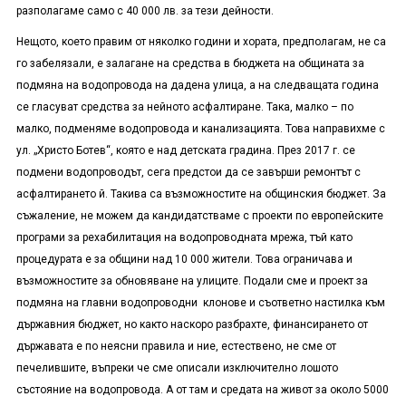
разполагаме само с 40 000 лв. за тези дейности.
Нещото, което правим от няколко години и хората, предполагам, не са
го забелязали, е залагане на средства в бюджета на общината за
подмяна на водопровода на дадена улица, а на следващата година
се гласуват средства за нейното асфалтиране. Така, малко – по
малко, подменяме водопровода и канализацията. Това направихме с
ул. „Христо Ботев“, която е над детската градина. През 2017 г. се
подмени водопроводът, сега предстои да се завърши ремонтът с
асфалтирането й. Такива са възможностите на общинския бюджет. За
съжаление, не можем да кандидатстваме с проекти по европейските
програми за рехабилитация на водопроводната мрежа, тъй като
процедурата е за общини над 10 000 жители. Това ограничава и
възможностите за обновяване на улиците. Подали сме и проект за
подмяна на главни водопроводни клонове и съответно настилка към
държавния бюджет, но както наскоро разбрахте, финансирането от
държавата е по неясни правила и ние, естествено, не сме от
печелившите, въпреки че сме описали изключително лошото
състояние на водопровода. А от там и средата на живот за около 5000