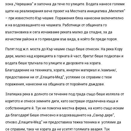
зона „Черешака“ и започна да тече по улиците. Водата нанесе големи
щети на реализирания вече проект на Местната инициатива „Милетия“
– при известното Кър чешме. Поражения бяха нанесени включително
и на водохващането на чешмата. Работници от общината го
възстановиха и сега изчакваме реката малко да спадне, за да
изчистим района и го приведем във вида, в който бе преди пороя.
Пътят под ж.п. моста до Кър чешме също беше отнесен. На река Кору
дере, малко над корекцията в горната й част, брегът беше подкопан и
водата беше тръгнала по улиците и дворовете на хората.
Благодарение на техниката, хората, инертен материал
и
/камъни/,
предоставени ни от „Елаците-Мед“, успяхме се справим с тези
поражения, нанесени на общината от поройните дъждове.
Златишка река в долното си течение под града също беше излязла от
коритото и отнесе земните диги, като застраши отдалечена къща и
собствениците й. Тук ни помогна местна фирма, на която също искам
да благодаря! Беше отнесено и водохващането на „Санър дере“,
отново „Елаците-Мед“ ни предоставиха тежка техника и успяхме да
се справим, така че хората да не усетят голямата авария. Тук