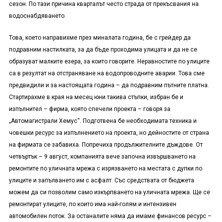
сезон. По тази причина кварталът често страда от прекъсвания на
водоснабдяването.
Това, което направихме през миналата година, бе с грейдер да
подравним настилката, за да бъде проходима улицата и да не се
образуват малките езера, за които говорите. Неравностите по улиците
са в резултат на отстраняване на водопроводните аварии. Това сме
предвидили и за настоящата година – да подравним пътните платна.
Стартирахме в края на месец юни такива стъпки, избран бе и
изпълнител – фирма, която спечели проекта – говоря за
„Автомагистрали Хемус“. Подготвена бе необходимата техника и
човешки ресурс за изпълнението на проекта, но дейностите от страна
на фирмата се забавиха. Попречиха продължителните дъждове. От
четвъртък – 9 август, компанията вече започна извършването на
ремонтите по уличната мрежа с изрязването на местата с дупки по
улиците и запълването им с асфалт. Със средствата от бюджета
можем да си позволим само изкърпването на уличната мрежа. Ще се
ремонтират улиците, по които има най-голям и интензивен
автомобилен поток. За останалите няма да имаме финансов ресурс –