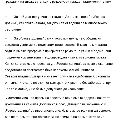
граждани на държавата, които редовно си плащат задълженията към
нея!
– За най-дългите улици на града – „Златишко поле“ и „Розова
долина“, как стоят нещата, защото и те от години са в много тежко
състояние…
– За „Розова долина“ различното при нея е, че с общински
средства успяхме да подменим водопровода. В края на миналата
година имаше програма с приоритет за ремонт на улици с подменени
подземни комуникации – водопроводна и канализационна мрежа.
Кандидатствахме с проект за ул. „Розова долина“, за наше съжаление
средствата от програмата бяха насочени към общините от
Северозападна България и ние не получихме одобрение. Основната
от причините е, че по един от критериите – ръст на безработицата, при
нас тя е малко, и не бяхме допуснати до класиране.
В момента има нов прием на проекти и вече сме входирали пакет от
документи за улиците „Софийско шосе“, „Владислав Варненчик“ и
„Розова долина“ за възстановяване. Надявам се този път да успеем.
Ако не бъдем отново допуснати, по причина на споменатия вече