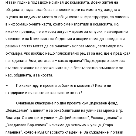
И тази година подадохме сигнал до комисията. Всеки жител на
общината, подал жалба за нанесени щети на имота му, заедно с
оценка на видимите места от общинската инфраструктура, са описани
в информационните карти, които сме изпратили в комисията. Но,
имайки предвид, че е месец август – време за отпуски, най-вероятно
членовете на Комисията за бедствия и аварии няма да заседава и
решения по тях могат да се очакват чак през месец септември или
октомври. Ако изобщо нещо положително решат за нас, ще е пред края
на годината. Ами, дотогава – какво правим? Подходящото време за
възстановяване на пораженията ще е безвъзвратно отминало и за
нас, общината, и за хората.
– По какви други проекти работите в момента? Имате ли
входирани и очаквате ли класиране по тях?
– Очакваме класиране по два проекта към Държавен фонд
„Земеделие“. Единият е за рехабилитация на уличната мрежа в гр.
Златица. Освен трите улици – „Софийско шосе“, Розова долина“ и
„Владислав Варненчик“, искахме да включим и улица „Стара
планина“, която е към Спасовото кладенче. За съжаление, по тази