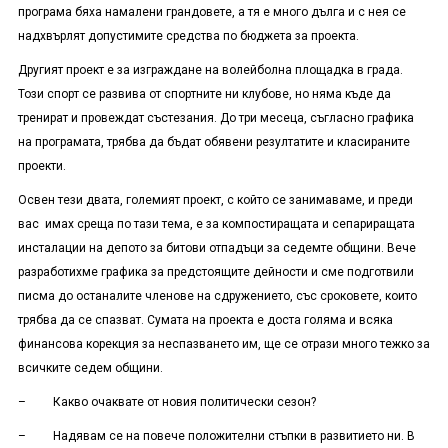
програма бяха намалени грандовете, а тя е много дълга и с нея се
надхвърлят допустимите средства по бюджета за проекта.
Другият проект е за изграждане на волейболна площадка в града.
Този спорт се развива от спортните ни клубове, но няма къде да
тренират и провеждат състезания. До три месеца, съгласно графика
на програмата, трябва да бъдат обявени резултатите и класираните
проекти.
Освен тези двата, големият проект, с който се занимаваме, и преди
вас имах среща по тази тема, е за компостиращата и сепариращата
инсталации на депото за битови отпадъци за седемте общини. Вече
разработихме графика за предстоящите дейности и сме подготвили
писма до останалите членове на сдружението, със сроковете, които
трябва да се спазват. Сумата на проекта е доста голяма и всяка
финансова корекция за неспазването им, ще се отрази много тежко за
всичките седем общини.
– Какво очаквате от новия политически сезон?
– Надявам се на повече положителни стъпки в развитието ни. В