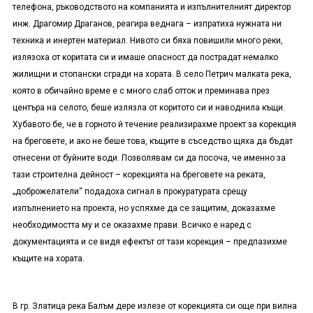
телефона, ръководството на компанията и изпълнителният директор
инж. Драгомир Драганов, реагира веднага – изпратиха нужната ни
техника и инертен материал. Нивото си бяха повишили много реки,
излязоха от коритата си и имаше опасност да пострадат немалко
жилищни и стопански сгради на хората. В село Петрич малката река,
която в обичайно време е с много слаб отток и преминава през
центъра на селото, беше излязла от коритото си и наводнила къщи.
Хубавото бе, че в горното й течение реализирахме проект за корекция
на бреговете, и ако не беше това, къщите в съседство щяха да бъдат
отнесени от буйните води. Позволявам си да посоча, че именно за
тази строителна дейност – корекцията на бреговете на реката,
„доброжелатели“ подадоха сигнал в прокуратурата срещу
изпълнението на проекта, но успяхме да се защитим, доказахме
необходимостта му и се оказахме прави. Всичко е наред с
документацията и се видя ефектът от тази корекция – предпазихме
къщите на хората.
В гр. Златица река Балъм дере излезе от корекцията си още при вилна