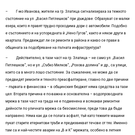
– Г-жо Иванова, жители на гр. Златица сигнализираха за тежкото
състояние на ул. „Васил Петлешков“ при дъждове. Образуват се малки
езера, които я правят трудно проходима дори с автомобили. Подобно
е състоянието и на успоредната й „Нено Гугов“, както и някои други в
квартала. Предвиждат ли се ремонти в района и какво се прави в
общината за подобряване на пътната инфраструктура?
– Действително, в тази част на гр. Златица – не само ул. „Васил
Петлешков“, но и ул. „Събко Милков“, „Розова долина“ и др., са улици,
които са в много лошо състояние. За съжаление, не може да се
предвидят ремонти и тяхното преасфалтиране, главно по две причини
– първата е финансова – в общинския бюджет няма средства за тази
цел. Втората причина е по-важна и основателна – водопроводната
мрежа в тази част на града не е подменена и всякакви ремонтни
дейности по уличната мрежа са безсмислени, преди това да бъде
направено. Няма как да се полага асфалт, тъй като тежките машини
пукат старите етернитови тръби и предизвикват течове от тях. Именно
там са и най-честите аварии на „В и К“ мрежата, особено в летния