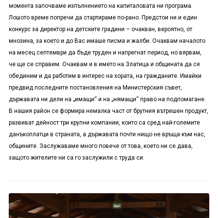
момента започваме изпълнението на капиталовата ни програма.
Лошото време попречи да стартираме по-рано. Предстои ни и един
конкурс за директор на детските градини – очакван, вероятно, от
мнозина, за което и до Вас имаше писма и жалби. Очаквам началото
на месец септември да бъде труден и напрегнат период, но вярвам,
че ще се справим. Очаквам и в името на Златица и общината да се
обединим и да работим в интерес на хората, на гражданите. Имайки
предвид последните постановления на Министерския съвет,
държавата ни дели на „имащи“ и на „нямащи“ право на подпомагане.
В нашия район се формира немалка част от брутния вътрешен продукт,
развиват дейност три крупни компании, които са сред най-големите
данъкоплатци в страната, а държавата почти нищо не връща към нас,
общините. Заслужаваме много повече от това, което ни се дава,
защото жителите ни са го заслужили с труда си.