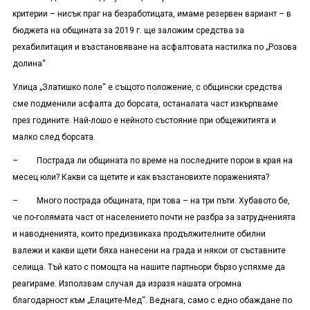
критерии – нисък праг на безработицата, имаме резервен вариант – в
бюджета на общината за 2019 г. ще заложим средства за
рехабилитация и възстановяване на асфалтовата настилка по „Розова
долина“
Улица „Златишко поле“ е същото положение, с общински средства
сме подменили асфалта до борсата, останалата част изкърпваме
през годините. Най-лошо е нейното състояние при общежитията и
малко след борсата.
– Пострада ли общината по време на последните порои в края на
месец юли? Какви са щетите и как възстановихте пораженията?
– Много пострада общината, при това – на три пъти. Хубавото бе,
че по-голямата част от населението почти не разбра за затрудненията
и наводненията, които предизвикаха продължителните обилни
валежи и какви щети бяха нанесени на града и някои от съставните
селища. Тъй като с помощта на нашите партньори бързо успяхме да
реагираме. Използвам случая да изразя нашата огромна
благодарност към „Елаците-Мед“. Веднага, само с едно обаждане по