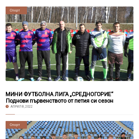
Новини
Спорт
МИНИ ФУТБОЛНА ЛИГА „СРЕДНОГОРИЕ“
Поднови първенството от петия си сезон
АПРИЛ 8, 2022
Новини
Спорт