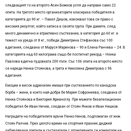
следващият го на второто Асен Божков успя да направи само 22
опита. На третото място организаторите класираха победителя в
категорията до 90 кг. – Павел Дешов, извоювал това си право с
високия резултат, който записа в своята група. При дамите, след
много динамично и атрактивно състезание, в категория до 60 кг. и
тежест на уреда от 8 кг., победи Димитрина Стефанова със 100
вдигания, следвана от Маруся Маринова – 90 и Елена Ранчева – 24. В
категорията над 60 килограма също бе постигнат рекорд – Нонка
Павлова вдигна пудовката 200 пъти. Със 106 опита на второто място
се нареди Ненка Стоянова, а трета е Николина Димитрова с 96
вдигания.
Емоции и висок адреналин имаше при състезанието по канадска
борба – жени, в което най-добра бе Мария Софрониева, следвана от
Ненка Стоянова и Виктория Арианоглу. При мъжете безапелационен
победител бе Иван Ничев, следван от Стоян Янков и Иван Нешков.
Наградите на победителите връчи Пенко Нинов, подпомаган от инж.
Стоян Ралчев. През цялото време на спортния празник диджей
забавляваше зрители и състезатели с атрактивните си коментари на