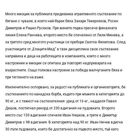
Много емоции за публиката предизвика атрактивното състезание по
бягане с чували, в което най-бързи бяха Захари Текерлеков, Росен
Димитров и Рашко Русеков. При жените първа пресече финалната
линия Елена Ранчева, второто място бе спечелено от Лили Минева, а
за третото сред многото участници се пребори Светла Филипова. След
участниците от „Елаците-Мед“ в тази дисциплина свое състезание
направиха и деца на работещите в компанията, които с много
настроение и емоции се опитаха да повторят надпреварата на
възрастните. Също толкова настроени за победа малчуганите бяха и
при тегленето на въже.
Изключително оспорвано, за радост на публиката и организаторите, бе
състезанието по канадска борба, където при мъжете в категорията до
90 кг., и с тежест на състезателния уред от 16 кг., надделя Павел
Дешов, постигнал рекорд от 230 вдигания на пудовката. Второто
място със 150 вдигания спечели Иван Нешков, а трети е Димитър
Димитров с 98 вдигания. В категорията над 90 кг. Иван Ничев вдигна
30 пъти пудовката, което бе достатъчно за първото място, тъй като