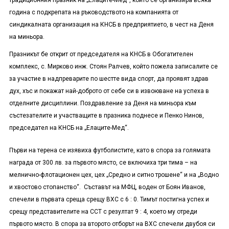
традиционния празник на „Елаците-Мед“, който се организира всяка
година с подкрепата на ръководството на компанията от
синдикалната организация на КНСБ в предприятието, в чест на Деня
на миньора.
Празникът бе открит от председателя на КНСБ в Обогатителен
комплекс
,
с. Мирково инж. Стоян Ралчев, който пожела записалите се
за участие в надпреварите по шестте вида спорт, да проявят здрав
дух, хъс и покажат най-доброто от себе си в извоюване на успеха в
отделните дисциплини. Поздравление за Деня на миньора към
състезателите и участващите в празника поднесе и Пенко Нинов,
председател на КНСБ на „Елаците-Мед“.
Първи на терена се изявиха футболистите, като в спора за голямата
награда от 300 лв. за първото място, се включиха три тима – на
мелнично-флотационен цех, цех „Средно и ситно трошене“ и на „Водно
и хвостово стопанство“. Съставът на МФЦ, воден от Боян Иванов,
спечели в първата среща срещу ВХС с 6 : 0. Тимът постигна успех и
срещу представителите на ССТ с резултат 9 : 4, което му отреди
първото място. В спора за второто отборът на ВХС спечели двубоя си