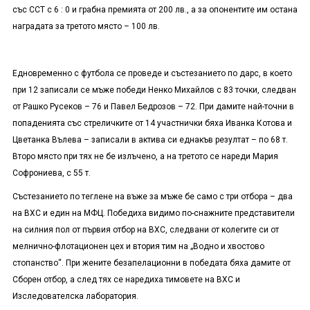
със ССТ с 6 : 0 и грабна премията от 200 лв., а за опонентите им остана
наградата за третото място – 100 лв.
Едновременно с футбола се проведе и състезанието по дарс, в което
при 12 записали се мъже победи Ненко Михайлов с 83 точки, следван
от Рашко Русеков – 76 и Павел Бедрозов – 72. При дамите най-точни в
попаденията със стреличките от 14 участнички бяха Иванка Котова и
Цветанка Вълева – записали в актива си еднакъв резултат – по 68 т.
Второ място при тях не бе излъчено, а на третото се нареди Мария
Софрониева, с 55 т.
Състезанието по теглене на въже за мъже бе само с три отбора – два
на ВХС и един на МФЦ. Победиха видимо по-снажните представители
на силния пол от първия отбор на ВХС, следвани от колегите си от
мелнично-флотационен цех и втория тим на „Водно и хвостово
стопанство“. При жените безапелационни в победата бяха дамите от
Сборен отбор, а след тях се наредиха тимовете на ВХС и
Изследователска лаборатория.