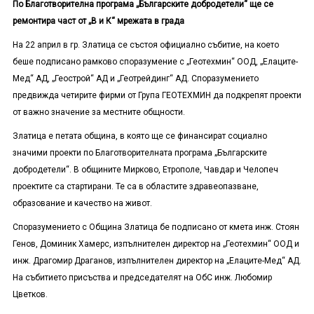
По Благотворителна програма „Българските добродетели“ ще се
ремонтира част от „В и К“ мрежата в града
На 22 април в гр. Златица се състоя официално събитие, на което
беше подписано рамково споразумение с „Геотехмин“ ООД, „Елаците-
Мед“ АД, „Геострой“ АД и „Геотрейдинг“ АД. Споразумението
предвижда четирите фирми от Група ГЕОТЕХМИН да подкрепят проекти
от важно значение за местните общности.
Златица е петата община, в която ще се финансират социално
значими проекти по Благотворителната програма „Българските
добродетели“. В общините Мирково, Етрополе, Чавдар и Челопеч
проектите са стартирани. Те са в областите здравеопазване,
образование и качество на живот.
Споразумението с Община Златица бе подписано от кмета инж. Стоян
Генов, Доминик Хамерс, изпълнителен директор на „Геотехмин“ ООД и
инж. Драгомир Драганов, изпълнителен директор на „Елаците-Мед“ АД.
На събитието присъства и председателят на ОбС инж. Любомир
Цветков.