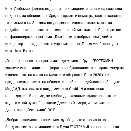
Инж. Любомир Цветков подчерта, че компаниите винаги са оказвали
подкрепа за общините от Средногорието и помощта, която оказват в
този момент на Златица ще допринесе изключително много за
подобряване качеството на живот на нейните жители. Проектите ще
се финансират по програма „Българските добродетели“, чийто
инициатор за създаването е управителят на „Геотехмин“ проф. дтн
инж. Цоло Вутов.
„От основаването на програмата до момента Група ГЕОТЕХМИН
увеличи инвестициите в сферите на образованието, инфраструктурата
и качеството на живот на местните общности. През 2020 г. ние
предложихме помощ на общините в района на дейност на „Елаците-
Мед“ АД във връзка с пандемията от Covid-19 и очакваните
последствия. Вярваме, че трябва да оказваме подкрепа когато и
където е най-нужно“, сподели Доминик Хамерс, изпълнителен
директор на „Геотехмин“ ООД.
„Добрите взаимоотношения между общините от региона на
Средногорието и компаниите от Група ГЕОТЕХМИН се основават на