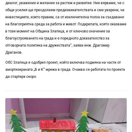
диалог, уважение и желание за растеж и развитие. Ние вярваме, че с
общи усилия ще преодолеем предизвикателствата и сме уверени, че
инвестициите, които правим, са от изключителна полза за създаване
на благоприятна среда за работа и живот. Подкрепата, която оказваме
в този момент на Община Златица, е от ключово значение за
благоустрояването на града и е поредното доказателство за
отговорната политика на дружествата“, заяви инж. Драгомир
Драганов.
ОбС Златица е одобрил проект, който включва подмяна на части от
амортизираната „В и К“ мрежа в града. Очаква се работата по проекта
да стартира скоро.