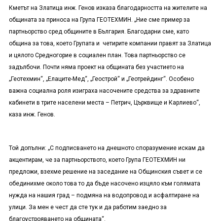
Кметът на Златица инж. Генов изказа благодарността на жителите на
общината за приноса на Група ГЕОТЕХМИН. „Ние сме пример за
партньорство сред общините в България. Благодарни сме, като
община за това, което Групата и четирите компании правят за Златица
и цялото Средногорие в социален план. Това партньорство се
задълбочи. Почти няма проект на общината без участието на
„Геотехмин“, „Елаците-Мед“, „Геострой“ и „Геотрейдинг“. Особено
важна социална роля изиграха насочените средства за здравните
кабинети в трите населени места – Петрич, Църквище и Карлиево“,
каза инж. Генов.
Той допълни: „С подписването на днешното споразумение искам да
акцентирам, че за партньорството, което Група ГЕОТЕХМИН ни
предложи, взехме решение на заседание на Общинския съвет и се
обединихме около това то да бъде насочено изцяло към голямата
нужда на нашия град – подмяна на водопровод и асфалтиране на
улици. За мен е чест да сте тук и да работим заедно за
благоустрояването на общината“.