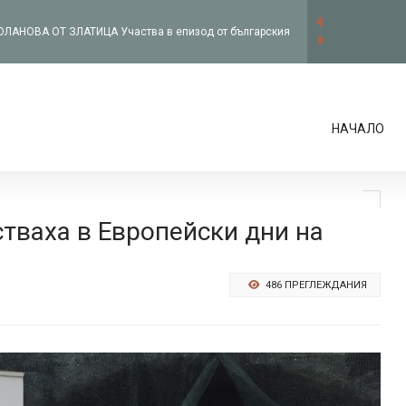
О ПЕТРИЧ С благотворителна кампания
 баба Марта”
 ЗЛАТИЦА ИНЖ. СТОЯН ГЕНОВ: С екипа от общинската
НАЧАЛО
рвим в правилната посока
О ПЕТРИЧ Поклон пред загиналите руски войни в село
АНОВА ОТ ЗЛАТИЦА Участва в епизод от българския
ваха в Европейски дни на
ова телевизия
486 ПРЕГЛЕЖДАНИЯ