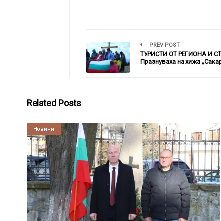
PREV POST
ТУРИСТИ ОТ РЕГИОНА И С
Празнуваха на хижа „Сака
Related Posts
Култура
Новини