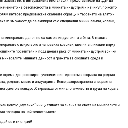
рят живота ни. В интерактивна инсталация, представители на „Дънди
начението на безопасността в минната индустрия и начинът, по който
Голям интерес предизвикаха скалните образци и търсенето на злато и
маха възможност да се екипират със специални минни лампи, колани,
на минералите далеч не са само в индустрията и бита. В тяхната
ералите с изкуството и направиха красиви, цветни апликации върху
бопитните посетители и подадената ръка от минната индустрия всички
а минералите, минната дейност и грижата за околната среда и
е стреми да провокира в учениците интерес към историята на родния
ата, родното място и индустрията. Беше разпространена специална
ногорието в конкурс „Съкровища от миналото-животът и труда на хората
чен център „Музейко“ инициативата за знания за света на минералите и
рия попадна на най-точното място.
дай се и ги открий!