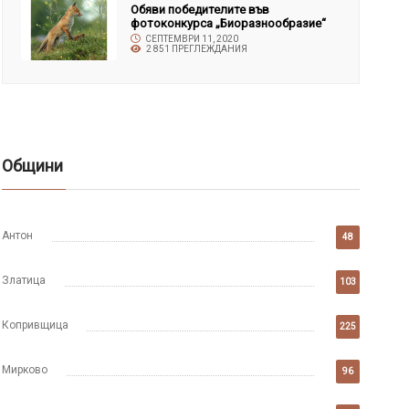
Обяви победителите във
фотоконкурса „Биоразнообразие“
СЕПТЕМВРИ 11, 2020
2 851 ПРЕГЛЕЖДАНИЯ
Общини
Антон
48
Златица
103
Копривщица
225
Мирково
96