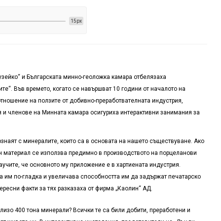
15px
Музейко“ и Българската минно-геоложка камара отбелязаха
е“. Във времето, когато се навършват 10 години от началото на
тношение на ползите от добивно-преработвателната индустрия,
 и членове на Минната камара осигуриха интерактивни занимания за
знаят с минералите, които са в основата на нашето съществуване. Ако
ен материал се използва предимно в производството на порцеланови
аучите, че основното му приложение е в хартиената индустрия.
та им по-гладка и увеличава способността им да задържат печатарско
ересни факти за тях разказаха от фирма „Каолин“ АД.
лизо 400 тона минерали? Всички те са били добити, преработени и