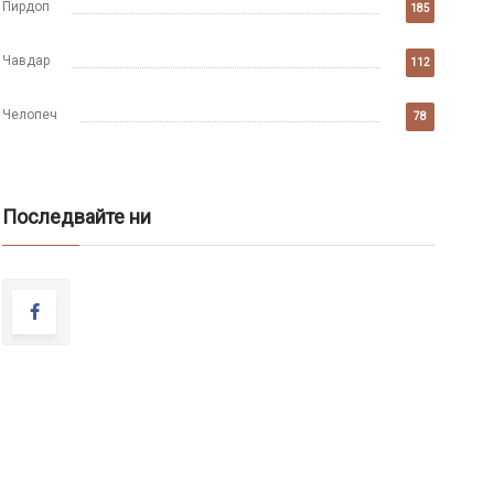
Пирдоп
185
Чавдар
112
Челопеч
78
Последвайте ни