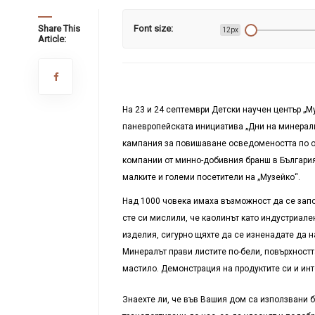
Share This
Font size:
12px
Article:
На 23 и 24 септември Детски научен център „
паневропейската инициатива „Дни на минералит
кампания за повишаване осведомеността по о
компании от минно-добивния бранш в България
малките и големи посетители на „Музейко“.
Над 1000 човека имаха възможност да се запо
сте си мислили, че каолинът като индустриал
изделия, сигурно щяхте да се изненадате да н
Минералът прави листите по-бели, повърхност
мастило. Демонстрация на продуктите си и инт
Знаехте ли, че във Вашия дом са използвани б