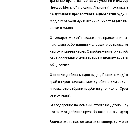
транспортирани до нас, за да улеснят и подоб
Прешъс Металс“ и рудник „Челопеч“ показаха з
се добиват и преработват медно-златни руди. 
мед с геоложки чук и лупичка. Участниците и
каски и очила.
От „Асарел Медет“ показаха, че приложенията 
приложна работилница желаещите свързаха мин
картон и минни каски. С въображението на лю
бяха обогатени с нови знания и впечатления з
общностите.
Освен че добива медни руди, „ Елаците Мед“ с
край и търси връзката между обичта към родин
книжка със събрани творби на ученици от Сред
от моя край“.
Благодарение на домакинството на Детски нау
ползите от добивно-преработвателната индуст
Всичко около нас се състои от минерали – огле