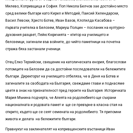
Милево, Копривщица и София. Поп Никола Белчов зае достойно място
сред велики българи като Кирил и Методий, Паисий Хилендарски,
Васил Левски, Христо Ботев, Иван Вазов, Клотилда Касабова –
първата учителка в Белозем, Мариуш Полцин – посланик на културно-
духовния разцвет, Пейю Кюркчията – ктитор на училището и
белоземци, загинали във войните, до чийто паметници на почетна
стража бяха застанали ученици.
Отец Елко Терзийски, свещеник на католическата енория, благослови
потомците на Белозем да са достойни последователи на бележитите
българи. Директорът на училището отбеляза, че в Деня на Ботев и
загиналите за свободата на България, свеждаме глави и поднасяме
цветя в знак на признателност пред героите на България. Историчката
Мария Мънина подчерта, че Алеята на родолюбието ще съхрани
националната и родовата памет и ще се превърне в класна стая на
открито, където ще се сеят семената на родолюбието. Тя припомни
живота и делата на бележитите българи.
Правнукът на заклинателят на копривщенските въстаници Иван