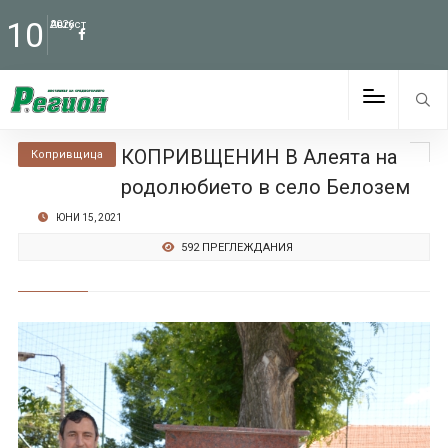
10
Август
2026
КОПРИВЩЕНИН В Алеята на
Копривщица
родолюбието в село Белозем
ЮНИ 15, 2021
592 ПРЕГЛЕЖДАНИЯ