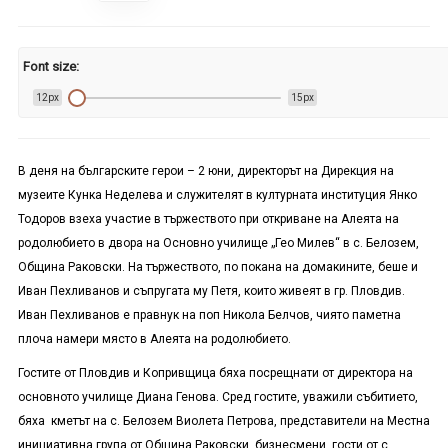
Font size:
12px
15px
В деня на българските герои – 2 юни, директорът на Дирекция на
музеите Кунка Неделева и служителят в културната институция Янко
Тодоров взеха участие в тържеството при откриване на Алеята на
родолюбието в двора на Основно училище „Гео Милев“ в с. Белозем,
Община Раковски. На тържеството, по покана на домакините, беше и
Иван Пехливанов и съпругата му Петя, които живеят в гр. Пловдив.
Иван Пехливанов е правнук на поп Никола Белчов, чиято паметна
плоча намери място в Алеята на родолюбието.
Гостите от Пловдив и Копривщица бяха посрещнати от директора на
основното училище Диана Генова. Сред гостите, уважили събитието,
бяха кметът на с. Белозем Виолета Петрова, представители на Местна
инициативна група от Община Раковски, бизнесмени, гости от с.