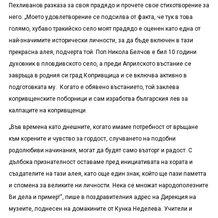
Пехливанов разказа за своя прадядо и прочете свое стихотворение за
него. „Моето удовлетворение се подсилва от факта, че тук в това
голямо, хубаво тракийско село моят прадядо е оценен като една от
най-значимите исторически личности, за да бъде включен в тази
прекрасна алея, подчерта той. Поп Никола Белчов е бил 10 години
духовник в пловдивското село, а преди Априлското въстание се
завръща в родния си град Копривщица и се включва активно в
подготовката му. Когато е обявено въстанието, той заклева
копривщенските поборници и сам изработва българския лев за
калпаците на копривщенци.
„Във времена като днешните, когато имаме потребност от връщане
към корените и чувство за гордост, случването на подобни
родолюбиви начинания, могат да будят само възторг и радост. С
дълбока признателност оставаме пред инициативата на хората и
създателите на тази алея, като още един знак, който ще пази паметта
и спомена за великите ни личности. Нека се множат народополезните
Ви дела и пример!“, пише в поздравителния адрес на Дирекция на
музеите, поднесен на домакините от Кунка Неделева. Учители и