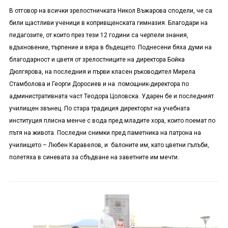
В отговор на всички зрелостничката Никол Въжарова сподели, че са
били щастливи ученици в копривщенската гимназия. Благодари на
педагозите, от които през тези 12 години са черпели знания,
вдъхновение, търпение и вяра в бъдещето. Поднесени бяха думи на
благодарност и цветя от зрелостниците на директора Бойка
Дюлгярова, на последния и първи класен ръководител Мирела
Стамболова и Георги Доросиев и на помощник-директора по
административната част Теодора Цоловска. Ударен бе и последният
училищен звънец. По стара традиция директорът на учебната
институция плисна менче с вода пред младите хора, които поемат по
пътя на живота. Последни снимки пред паметника на патрона на
училището – Любен Каравелов, и балоните им, като цветни гълъби,
полетяха в синевата за сбъдване на заветните им мечти.