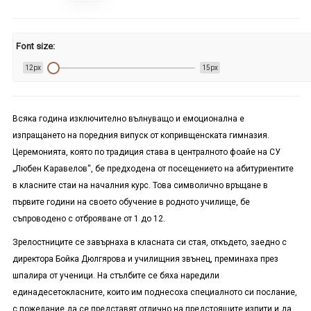
Font size:
12px
15px
Всяка година изключително вълнуващо и емоционална е
изпращането на поредния випуск от копривщенската гимназия.
Церемонията, която по традиция става в централното фоайе на СУ
„Любен Каравелов“, бе предходена от посещението на абитуриентите
в класните стаи на началния курс. Това символично връщане в
първите години на своето обучение в родното училище, бе
съпроводено с отброяване от 1 до 12.
Зрелостниците се завърнаха в класната си стая, откъдето, заедно с
директора Бойка Дюлгярова и училищния звънец, преминаха през
шпалира от ученици. На стълбите се бяха наредили
единадесетокласните, които им поднесоха специалното си послание,
с пожелание да се представят отлично на предстоящите изпити и да