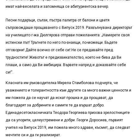
имат най-веселата и запомняща се абитуриентска вечер.
Песни подаръци, сълзи, пъстра палитра от балони и цветя
съпровождаше прощаването с Випуск 2019. Развълнувана директорът
на училището г-жа Дюлгярова отправи пожеланията: „Намерете своя
истински път! Тръгнете по него по-знаещи, по-можещи. Бъдете
отговорни! Дайте всичко от себе си! Не се предавайте пред
трудностите! Животът е предизвикателство, което не бива да Ви
плаши, а само да Ви амбицира. Вървете напред и доказвайте себе
си!“.
Класната им ръководителка Мирела Стамболова подчерта, че
уважението и толерантността към другите са много важни ценности и
им пожела да се научат да искат прошка и да прощават, да
благодарят за добрините и самите те да вършат добро.
Единадесетокласничката Теодора Георгиева призова зрелостниците
да са упорити, целеустремени и добри. Георги Доросиев, първият
учител на Випуск 2019, им пожела много здраве, късмет, да следват
мечтите си и да ги реализират.