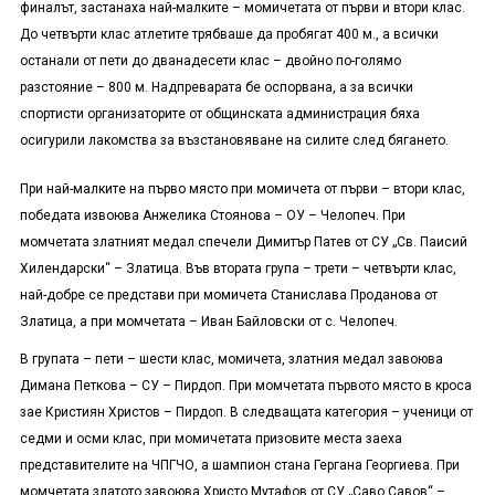
финалът, застанаха най-малките – момичетата от първи и втори клас.
До четвърти клас атлетите трябваше да пробягат 400 м., а всички
останали от пети до дванадесети клас – двойно по-голямо
разстояние – 800 м. Надпреварата бе оспорвана, а за всички
спортисти организаторите от общинската администрация бяха
осигурили лакомства за възстановяване на силите след бягането.
При най-малките на първо място при момичета от първи – втори клас,
победата извоюва Анжелика Стоянова – ОУ – Челопеч. При
момчетата златният медал спечели Димитър Патев от СУ „Св. Паисий
Хилендарски“ – Златица. Във втората група – трети – четвърти клас,
най-добре се представи при момичета Станислава Проданова от
Златица, а при момчетата – Иван Байловски от с. Челопеч.
В групата – пети – шести клас, момичета, златния медал завоюва
Димана Петкова – СУ – Пирдоп. При момчетата първото място в кроса
зае Кристиян Христов – Пирдоп. В следващата категория – ученици от
седми и осми клас, при момичетата призовите места заеха
представителите на ЧПГЧО, а шампион стана Гергана Георгиева. При
момчетата златото завоюва Христо Мутафов от СУ „Саво Савов“ –