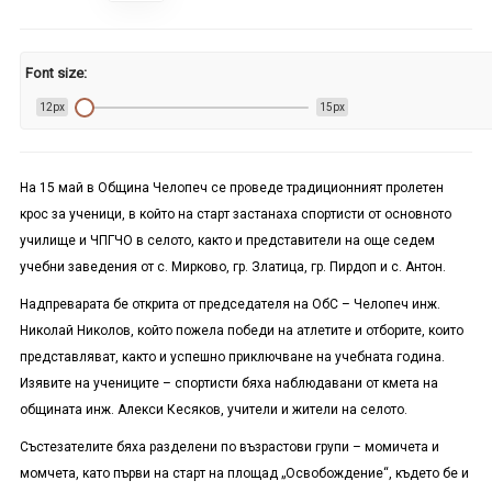
Font size:
12px
15px
На 15 май в Община Челопеч се проведе традиционният пролетен
крос за ученици, в който на старт застанаха спортисти от основното
училище и ЧПГЧО в селото, както и представители на още седем
учебни заведения от с. Мирково, гр. Златица, гр. Пирдоп и с. Антон.
Надпреварата бе открита от председателя на ОбС – Челопеч инж.
Николай Николов, който пожела победи на атлетите и отборите, които
представляват, както и успешно приключване на учебната година.
Изявите на учениците – спортисти бяха наблюдавани от кмета на
общината инж. Алекси Кесяков, учители и жители на селото.
Състезателите бяха разделени по възрастови групи – момичета и
момчета, като първи на старт на площад „Освобождение“, където бе и