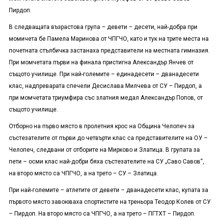
Пирдоп.
В следващата възрастова група – девети – десети, най-добра при
момичета бе Памела Маринова от ЧПГЧО, като и тук на трите места на
почетната стълбичка застанаха представители на местната гимназия.
При момчетата първи на финала пристигна Александър Янчев от
същото училище. При най-големите – единадесети – дванадесети
клас, надпреварата спечели Десислава Милчева от СУ – Пирдоп, а
при момчетата триумфира със златния медал Александър Попов, от
същото училище.
Отборно на първо място в пролетния крос на Община Челопеч за
състезателите от първи до четвърти клас са представителите на ОУ –
Челопеч, следвани от отборите на Мирково и Златица. В групата за
пети – осми клас най-добри бяха състезателите на СУ „Саво Савов“,
на второ място са ЧПГЧО, а на трето – СУ – Златица.
При най-големите – атлетите от девети – дванадесети клас, купата за
първото място завоюваха спортистите на треньора Теодор Колев от СУ
– Пирдоп. На второ място са ЧПГЧО, а на трето – ПГТХТ – Пирдоп.