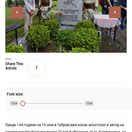
Share This
Article:
Font size:
12px
15px
Преди 144 години на 16 юни в Габровския конак апостолът и автор на