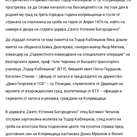
историческото Кърваво писмо Тодор Каблешков от гр. Копривщица, се
прострелва, за да сложи началото на безсмъртието си. На този ден в
родния му град за трета поредна година копривщенци и гости от
страната се поклониха на гроба на героя от Април 1876-та, който се
намира в двора на старата църква „Свето Успение Богородично“.
Да отдадат почитта си към паметта на Тодор Каблешков бяха дошли
кметът на общината Бойка Дюлгярова, генерал-майор Явор Матеев,
командир на „Съвместното командване на специалните операции“ на
Българската армия, проф. Галя Чернева от Висшето транспортно
училище „Тодор Каблешков“ (ВТУ), бившият кмет Генчо Герданов,
Веселин Станев – офицер от запаса и председател на дружество
„Димо Георгиев и ТСВ“ – гр. Пловдив, служителите от Дирекция на
музеите от възрожденския град, възпитаници от ВТУ – офицери и
сержанти от запаса и резерва, граждани на Копривщица.
В църквата „Свето Успение Богородично“ отец Богомил Читалов
отслужи заупокойна молитва за Тодор Каблешков, след което на
гроба на апостола бяха поднесени цветя. На почетна стража пред
достойния син на Копривщица застанаха Донко Мрънков и Филип