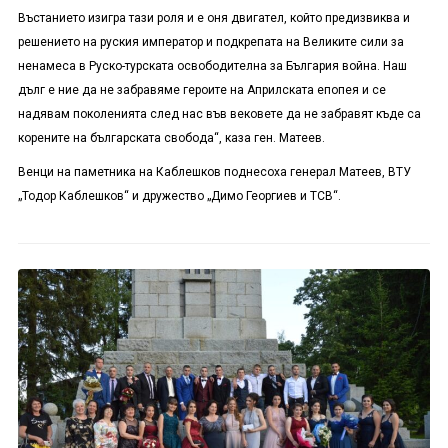
Въстанието изигра тази роля и е оня двигател, който предизвиква и
решението на руския император и подкрепата на Великите сили за
ненамеса в Руско-турската освободителна за България война. Наш
дълг е ние да не забравяме героите на Априлската епопея и се
надявам поколенията след нас във вековете да не забравят къде са
корените на българската свобода“, каза ген. Матеев.
Венци на паметника на Каблешков поднесоха генерал Матеев, ВТУ
„Тодор Каблешков“ и дружество „Димо Георгиев и ТСВ“.