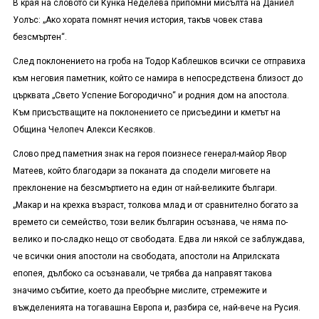
В края на словото си Кунка Неделева припомни мисълта на Даниел
Уолъс: „Ако хората помнят нечия история, такъв човек става
безсмъртен“.
След поклонението на гроба на Тодор Каблешков всички се отправиха
към неговия паметник, който се намира в непосредствена близост до
църквата „Свето Успение Богородично“ и родния дом на апостола.
Към присъстващите на поклонението се присъедини и кметът на
Община Челопеч Алекси Кесяков.
Слово пред паметния знак на героя поизнесе генерал-майор Явор
Матеев, който благодари за поканата да сподели миговете на
преклонение на безсмъртието на един от най-великите българи.
„Макар и на крехка възраст, толкова млад и от сравнително богато за
времето си семейство, този велик българин осъзнава, че няма по-
велико и по-сладко нещо от свободата. Едва ли някой се заблуждава,
че всички ония апостоли на свободата, апостоли на Априлската
епопея, дълбоко са осъзнавали, че трябва да направят такова
значимо събитие, което да преобърне мислите, стремежите и
въжделенията на тогавашна Европа и, разбира се, най-вече на Русия.