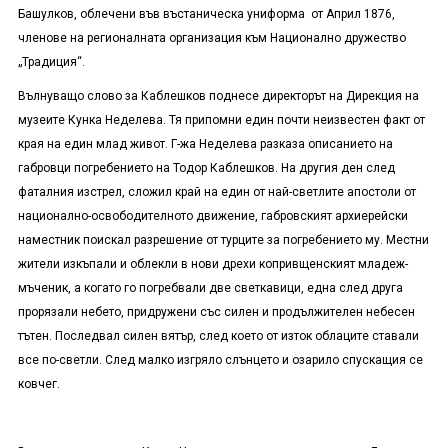
Башулков, облечени във въстаническа униформа от Април 1876,
членове на регионалната организация към Национално дружество
„Традиция“.
Вълнуващо слово за Каблешков поднесе директорът на Дирекция на
музеите Кунка Неделева. Тя припомни един почти неизвестен факт от
края на един млад живот. Г-жа Неделева разказа описанието на
габровци погребението на Тодор Каблешков. На другия ден след
фаталния изстрел, сложил край на един от най-светлите апостоли от
национално-освободителното движение, габровският архиерейски
наместник поискал разрешение от турците за погребението му. Местни
жители изкъпали и облекли в нови дрехи копривщенският младеж-
мъченик, а когато го погребвали две светкавици, една след друга
прорязали небето, придружени със силен и продължителен небесен
тътен. Последвал силен вятър, след което от изток облаците ставали
все по-светли. След малко изгряло слънцето и озарило спускащия се
ковчег.