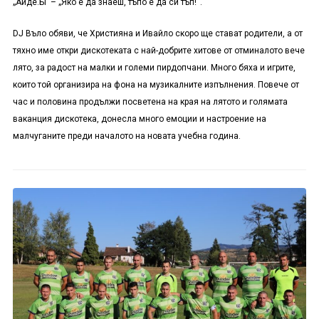
„Айде.БГ – „Яко е да знаеш, тъпо е да си тъп!“.
DJ
Въло обяви, че Християна и Ивайло скоро ще стават родители, а от
тяхно име откри дискотеката с най-добрите хитове от отминалото вече
лято, за радост на малки и големи пирдопчани. Много бяха и игрите,
които той организира на фона на музикалните изпълнения. Повече от
час и половина продължи посветена на края на лятото и голямата
ваканция дискотека, донесла много емоции и настроение на
малчуганите преди началото на новата учебна година.