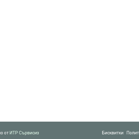
но от
ИТР Сървисиз
Бисквитки
Полит