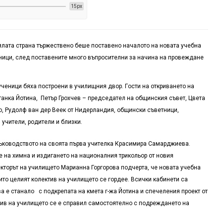
15px
 цялата страна тържествено беше поставено началото на новата учебна
еници, след поставените много въпросителни за начина на провеждане
ученици бяха построени в училищния двор. Г
ости на откриване
то
на
танка Йотина,
Петър Грохчев
–
председател на
о
бщински
я
съве
т
, Цвета
, Рудолф ван дер Веек от Нидерландия,
общински съветници,
 учители, родители и
близки
.
ръководството на своята първа учителка Красимира Самарджиева.
на химна и издигането на националния трикольор от новия
торът на училището Марианна Горгорова подчерта, че новата учебна
ито целият колектив на училището се гордее. В
сички кабинети са
ва
е
стана
ло с подкрепата на кмета г-жа Йотина
и спечеления проект от
тив на училището се е справил самостоятелно с подреждането на