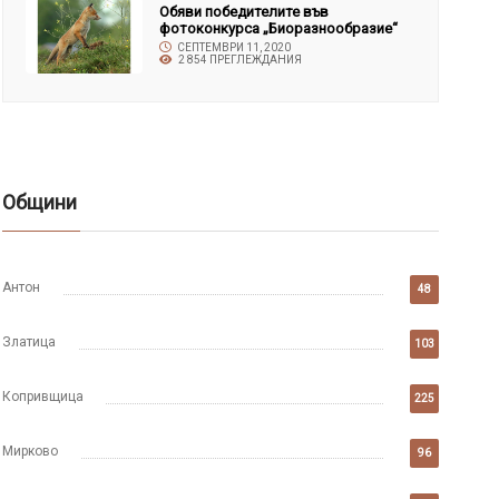
Обяви победителите във
фотоконкурса „Биоразнообразие“
СЕПТЕМВРИ 11, 2020
2 854 ПРЕГЛЕЖДАНИЯ
Общини
Антон
48
Златица
103
Копривщица
225
Мирково
96