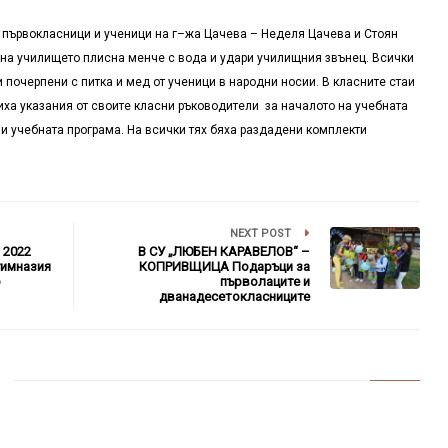
първокласници и ученици на г
–
жа Цачева
–
Неделя Цачева и Стоян
 на училището плисна менче с вода и удари училищния звънец. Всички
и почерпени с питка и мед от ученици в народни носии. В класните стаи
ха указания от своите класни ръководители за началото на учебната
и учебната програма. На всички тях бяха раздадени комплекти
NEXT POST
 2022
В СУ „ЛЮБЕН КАРАВЕЛОВ“ –
имназия
КОПРИВЩИЦА Подаръци за
о
първолаците и
дванадесетокласниците