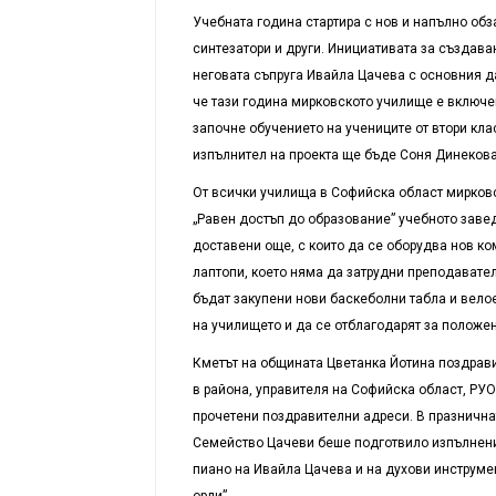
Учебната година стартира с нов и напълно обз
синтезатори и други. Инициативата за създава
неговата съпруга Ивайла Цачева с основния да
че тази година мирковското училище е включе
започне обучението на учениците от втори кла
изпълнител на проекта ще бъде Соня Динекова
От всички училища в Софийска област мирковс
„Равен достъп до образование” учебното завед
доставени още, с които да се оборудва нов ко
лаптопи, което няма да затрудни преподавател
бъдат закупени нови баскеболни табла и велое
на училището и да се отблагодарят за положен
Кметът на общината Цветанка Йотина поздрави
в района, управителя на Софийска област, РУ
прочетени поздравителни адреси. В празнична
Семейство Цачеви беше подготвило изпълнения
пиано на Ивайла Цачева и на духови инструме
орли”.