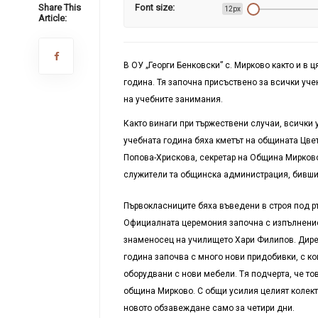
Share This
Font size:
12px
Article:
В ОУ „Георги Бенковски” с. Мирково както и в
година. Тя започна присъствено за всички уч
на учебните занимания.
Както винаги при тържествени случаи, всички 
учебна
та
година
бяха кметът на общината
Цве
Попова-Хрискова, секретар на Община Мирково
служители та общинска администрация,
бивши
Първокласниците бяха въведени в строя под 
Официалната церемония започна с изпълнение 
знаменосец на училището Хари Филипов. Дирек
година започва с много нови придобивки, с ко
оборудвани с нови мебели. Т
я подчерта, че т
о
община Мирково
. С общи усилия целият колек
новото обзавеждане само за четири дни.