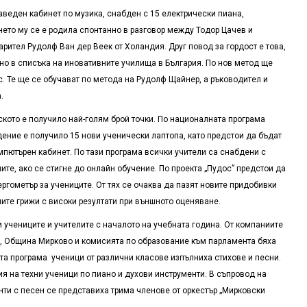
аведен кабинет по музика, снабден с 15 електрически пиана,
нето му се е родила спонтанно в разговор между Тодор Цачев и
рител Рудолф Ван дер Веек от Холандия. Друг повод за гордост е това,
но в списъка на иновативните училища в България. По нов метод ще
с. Те ще се обучават по метода на Рудолф Щайнер, а ръководител и
.
кото е получило най-голям брой точки. По националната програма
ение е получило 15 нови ученически лаптопа, като предстои да бъдат
мпютърен кабинет. По тази програма всички учители са снабдени с
ите, ако се стигне до онлайн обучение. По проекта „Пудос” предстои да
ргометър за учениците. От тях се очаква да пазят новите придобивки
ите грижи с високи резултати при външното оценяване.
 учениците и учителите с началото на учебната година. От компаниите
О, Община Мирково и комисията по образование към парламента бяха
та програма ученици от различни класове изпълниха стихове и песни.
 на техни ученици по пиано и духови инструменти. В съпровод на
нти с песен се представиха трима членове от оркестър „Мирковски