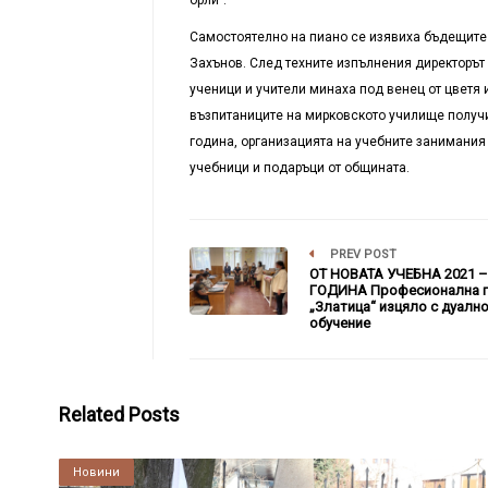
Самостоятелно на пиано се изявиха бъдещите 
Захънов. След техните изпълнения директорът
ученици и учители минаха под венец от цветя 
възпитаниците на мирковското училище получи
година, организацията на учебните занимания 
учебници и подаръци от общината.
PREV POST
ОТ НОВАТА УЧЕБНА 2021 –
ГОДИНА Професионална г
„Златица“ изцяло с дуалн
обучение
Related Posts
Култура
Новини