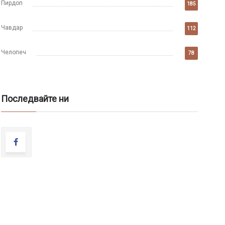
Пирдоп
185
Чавдар
112
Челопеч
78
Последвайте ни