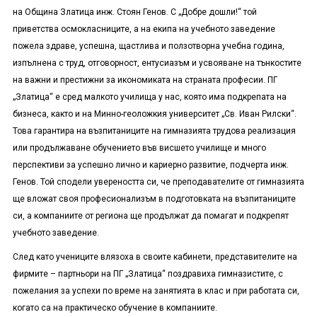
на Община Златица инж. Стоян Генов. С „Добре дошли!“ той
приветства осмокласниците, а на екипа на учебното заведение
пожела здраве, успешна, щастлива и ползотворна учебна година,
изпълнена с труд, отговорност, ентусиазъм и усвояване на тънкостите
на важни и престижни за икономиката на страната професии. ПГ
„Златица“ е сред малкото училища у нас, която има подкрепата на
бизнеса, както и на Минно-геоложкия университет „Св. Иван Рилски“.
Това гарантира на възпитаниците на гимназията трудова реализация
или продължаване обучението във висшето училище и много
перспективи за успешно лично и кариерно развитие, подчерта инж.
Генов. Той сподели увереността си, че преподавателите от гимназията
ще вложат своя професионализъм в подготовката на възпитаниците
си, а компаниите от региона ще продължат да помагат и подкрепят
учебното заведение.
След като учениците влязоха в своите кабинети, представителите на
фирмите – партньори на ПГ „Златица“ поздравиха гимназистите, с
пожелания за успехи по време на занятията в клас и при работата си,
когато са на практическо обучение в компаниите.