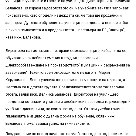
учениците, учителите и гостите на училището директорът инж. Величка
Баланова. Тя изрази задоволството си, че учебните занятия започват
присъствено, като сподели надеждата си, че това ще продължи и
занапред. Дуалното обучение на учениците предполага повече работа
в екип в гимназията и в предприятията – партньори на ПГ „Златица“,
каза инж. Баланова.
Директорът на гимназията поздрави осмокласниците, избрали да се
обучават и придобиват умения в трудните професии
„Електрообзавеждане на производството“ и „Машини и съоръжения за
заваряване“. Техен класен ръководител е педагогът Мария
Кърджилова. Девет ученика ще овладяват тънкостите на първата, а
шестима са в другата групата. Предизвикателството за тях започва
отсега, заяви инж. Величка Баланова. Директорът на училището
представи останалите учители и съобщи кои паралелки те ръководят и
учебните дисциплини, по които преподават. От тази учебна година
гимназията е изцяло с дуална форма на обучение, обяви инж.
Баланова, пожелавайки успех на гимназистите.
Поздравление по повод началото на учебната година поднесе кметът