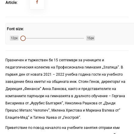
Article:
Font size:
12px
15px
Празничен и тържествен бе 15 септември за учениците и
педагогическия колектив на Професионална гимназия „Златица“. В
първия ден от новата 2021 – 2022 учебна година гости на учебното
заведение бяха кметът на общината инж. Стоян Генов, директорът на
Дирекция „Финанси“ Анна Ланкова, както и представителите на
компаниите партньори на гимназията в дуалното обучение – Гергана
Висариева от „Аурубис България“, Николина Рашкова от „Дънди
Прешъс Металс Челопеч“, Милена Христова и Мариана Вътева от“
Елаците-Мед“ и Татяна Ушева от „Геострой“.
Приветствие по повод началото на учебните занятия отправи към