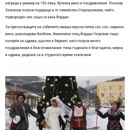
награда в размер на 100 лева, бутилка вино и поздравления. Лъчезар
Златанов получи подаръци и от семейство Старошалиеви, чийто
първороден син също се каза Йордан.
За присъстващите на събитието имаше вкусна питка със сол, червено
вино, шоколадови бонбони. Именникът отец Йордан Георгиев също
почерпи за здраве, щастие и берекет, като получи много
поздравления и благопожелания. Нека годината е благодатна, мирна
и здрава, радваха се в студеното време златичани.