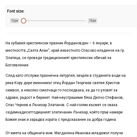
Font size:
12px
15px
На хубавия християнски празник Йордановден – 6 януари, в
местността „Салта Алан“, край известното Спасово кладенче на гр.
Златица, се проведе традиционният християнски обичай за
Богоявление.
След като отслужи празнична литургия, хвърли в студените води на
река Кору дере именникът отец Йордан Георгиев светия Христов
символ, а няколко смелчаци го последваха, за да го уловят за
здраве, радост и берекет. Най-неустрашими бяха Делчо Стефанов,
Спас Чернев и Лъчезар Златанов. С най-голям късмет се оказа
седемнадесетгодишният златичанин Лъчезар, който пръв намери
Божия знак и зарадва хората с предсказание за добра година.
От кмета на общината инж. Магдалена Иванова младежът получи