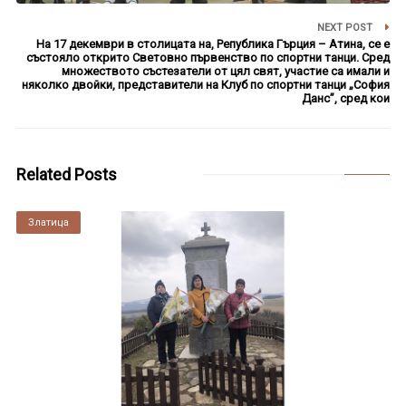
NEXT POST
На 17 декември в столицата на, Република Гърция – Атина, се е
състояло открито Световно първенство по спортни танци. Сред
множеството състезатели от цял свят, участие са имали и
няколко двойки, представители на Клуб по спортни танци „София
Данс”, сред кои
Related Posts
Златица