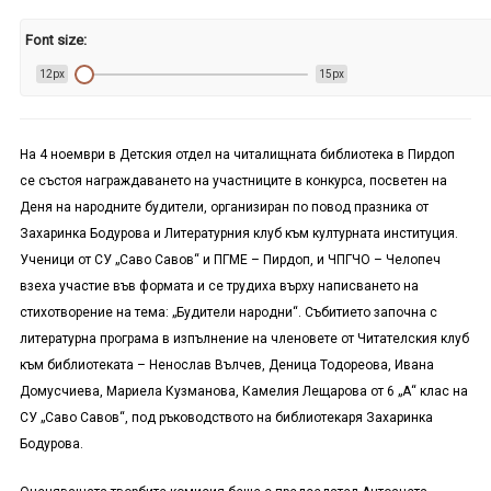
Font size:
12px
15px
На 4 ноември в Детския отдел на читалищната библиотека в Пирдоп
се състоя награждаването на участниците в конкурса, посветен на
Деня на народните будители, организиран по повод празника от
Захаринка Бодурова и Литературния клуб към културната институция.
Ученици от СУ „Саво Савов“ и ПГМЕ – Пирдоп, и ЧПГЧО – Челопеч
взеха участие във формата и се трудиха върху написването на
стихотворение на тема: „Будители народни“. Събитието започна с
литературна програма в изпълнение на членовете от Читателския клуб
към библиотеката – Ненослав Вълчев, Деница Тодореова, Ивана
Домусчиева, Мариела Кузманова, Камелия Лещарова от 6 „А“ клас на
СУ „Саво Савов“, под ръководството на библиотекаря Захаринка
Бодурова.