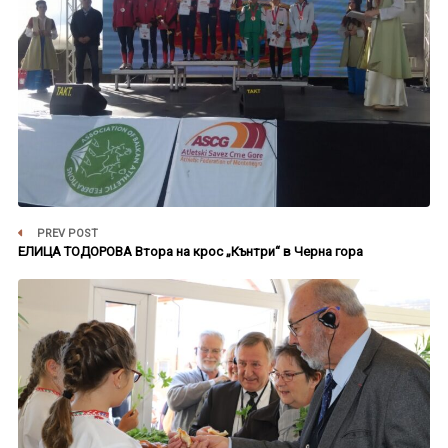
PREV POST
ЕЛИЦА ТОДОРОВА Втора на крос „Кънтри“ в Черна гора