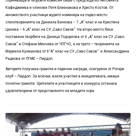
Оценяващата творбите комисия беше с председател Антоанета
Кафеджиева и членове Петя Близнакова и Христо Костов. От
множеството участници журито номинира на първо място
стихотворенията на Даниела Венкова – 7 „А“ клас и на Кристина
Цанева – 6 „А“ клас на СУ „Саво Савов“. На второ място бяха
поставени творбите на Деница Тодореова от 6 „А“ клас на СУ „Саво
Савов“ и Стефани Минчева от ЧПГЧО, а на трето – творенията на
Мариела Кузманова от 6“А“ клас на СУ „Саво Савов“ и Александрина
Радкова от ПГМЕ – Пирдоп.
Авторите получиха грамоти и парични награди, осигурени от Ротари
клуб – Пирдоп. За всички, взели участие в инициативата, имаше
почетни грамоти. Зрителите и участниците в конкурса останаха
удовлетворени от представянето на младите хора.