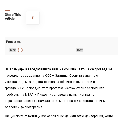
Share This
Article:
Font size:
12px
15px
На 17 януари в заседателната зала на община Златица се проведе 24
-то редовно заседание на ОбС – Златица. Сесията започна с
изказвания, питания, становища на общински съветници и
граждани
.
Беше повдигнат въпросът за изключително сериозните
проблеми на МБАЛ – Пирдоп и заповедта на министъра на
здравеопазването за намаляване нивото на отделенията по очни
болести и физиотерапия.
Общинските съветници взеха решение да излязат с декларация, която