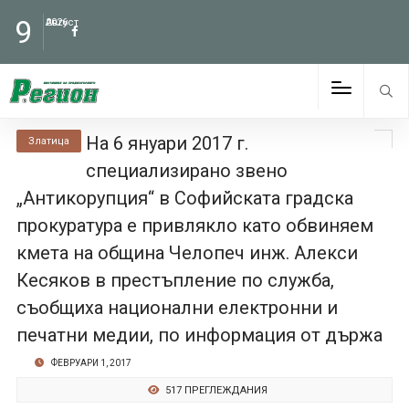
9
Август
2026
На 6 януари 2017 г.
Златица
специализирано звено
„Антикорупция“ в Софийската градска
прокуратура e привлякло като обвиняем
кмета на община Челопеч инж. Алекси
Кесяков в престъпление по служба,
съобщиха национални електронни и
печатни медии, по информация от държа
ФЕВРУАРИ 1, 2017
517 ПРЕГЛЕЖДАНИЯ