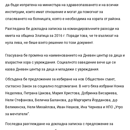
да бъде изпратена на министъра на здравеопазването и на всички
институции, които имат отношение и могат да помогнат за
спасяването на болницата, която е необходима на хората от района.
Разгледана бе докладна записка за
командировъчни
те разходи на
кмета на община Златица за 2016 г. Поради това, че те възлизат на
нула лева, не беше взето решение по този документ.
Гласувана бе промяна на наименованието на Дневен център за деца и
възрастни хора с увреждания. Социалното заведение вече ще се
казва Дневен център за деца и младежи с увреждания.
Обсъдена бе предложение за избиране на нов Обществен съвет,
съгласно Закон за социално подпомагане. В него бяха избрани Нонка
Неделева, Петрана Цакова, Мария Христова, Добринка Висариева,
Нели Стефанова, Величка Баланова, д-р Маргарита Йорданова, д-р
Великинска, Нели Михайлова, Иван Нешков, Ина Чернева и НПО „Утро
за мечтатели“.
Последва разглеждане на докладна записка с предложение за