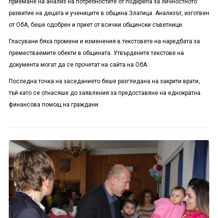
приемане на анализ на потребностите от подкрепа за личностното
развитие на децата и учениците в община Златица. Анализът, изготвен
от ОбА, беше одобрен и приет от всички общински съветници.
Гласувани бяха промени и изменения в текстовете на наредбата за
преместваемите обекти в общината. Утвърдените текстове на
документа могат да се прочетат на сайта на ОбА.
Последна точка на заседанието беше разгледана на закрити врати,
тъй като се отнасяше до заявления за предоставяне на еднократна
финансова помощ на граждани.