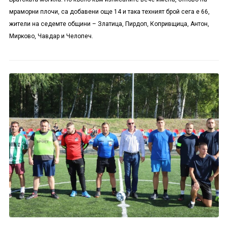
мраморни плочи, са добавени още 14 и така техният брой сега е 66,
жители на седемте общини – Златица, Пирдоп, Копривщица, Антон,
Мирково, Чавдар и Челопеч.