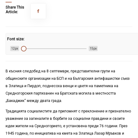
Share This
Article:
Font size:
12px
15px
В късния следобед на 8 септември, представителни групи на
общинските организации на БСП и на Българския антифашистки съюз
в Златица и Пирдоп, поднесоха венци и цветя на паметника на
Средногорския партизанин на Братската могила в местността
„Бакаджик“ между двата града.
Традицията социалистите да припомнят с преклонение и признателно
уважение за загиналите в борбите за социални правдини и своите
идеи жители на Средногорието, е установена преди 76 години. През
1945 година, по инициатива на кмета на Златица Лазар Мръвков и