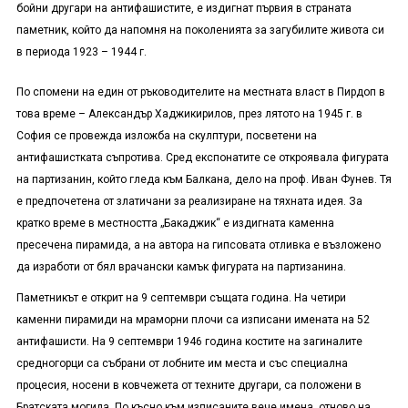
бойни другари на антифашистите, е издигнат първия в страната
паметник, който да напомня на поколенията за загубилите живота си
в периода 1923 – 1944 г.
По спомени на един от ръководителите на местната власт в Пирдоп в
това време – Александър Хаджикирилов, през лятото на 1945 г. в
София се провежда изложба на скулптури, посветени на
антифашистката съпротива. Сред експонатите се откроявала фигурата
на партизанин, който гледа към Балкана, дело на проф. Иван Фунев. Тя
е предпочетена от златичани за реализиране на тяхната идея. За
кратко време в местността „Бакаджик“ е издигната каменна
пресечена пирамида, а на автора на гипсовата отливка е възложено
да изработи от бял врачански камък фигурата на партизанина.
Паметникът е открит на 9 септември същата година. На четири
каменни пирамиди на мраморни плочи са изписани имената на 52
антифашисти. На 9 септември 1946 година костите на загиналите
средногорци са събрани от лобните им места и със специална
процесия, носени в ковчежета от техните другари, са положени в
Братската могила. По късно към изписаните вече имена, отново на