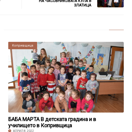
–
НА ЧАСОВНИКОВАТА КУЛА В
ЗЛАТИЦА
Копривщица
БАБА МАРТА В детската градина и в
училището в Копривщица
АПРИЛ 8, 2022