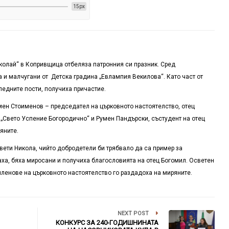
15px
иколай“ в Копривщица отбеляза патронния си празник. Сред
 и малчугани от Детска градина „Евлампия Векилова“. Като част от
ледните пости, получиха причастие.
умен Стоименов – председател на църковното настоятелство, отец
 „Свето Успение Богородично“ и Румен Пандърски, състудент на отец
яните.
вети Никола, чийто добродетели би трябвало да са пример за
аха, бяха миросани и получиха благословията на отец Богомил. Осветен
 членове на църковното настоятелство го раздадоха на миряните.
NEXT POST
КОНКУРС ЗА 240-ГОДИШНИНАТА