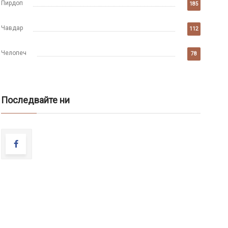
Пирдоп
185
Чавдар
112
Челопеч
78
Последвайте ни