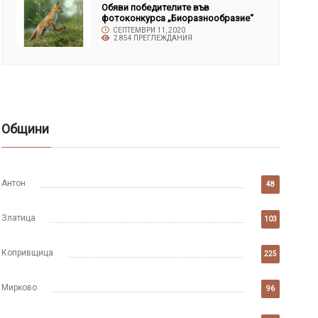
Обяви победителите във
фотоконкурса „Биоразнообразие“
СЕПТЕМВРИ 11, 2020
2 854 ПРЕГЛЕЖДАНИЯ
Общини
Антон
48
Златица
103
Копривщица
225
Мирково
96