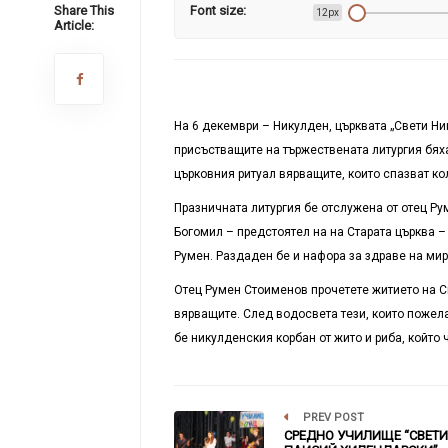
Share This
Font size:
12px
Article:
На 6 декември – Никулден, църквата „Свети Н
присъстващите на тържествената литургия бяха
църковния ритуал вярващите, които спазват ко
Празничната литургия бе отслужена от отец Р
Богомил – предстоятел на на Старата църква –
Румен. Раздаден бе и нафора за здраве на мир
Отец Румен Стоименов прочетете житието на С
вярващите. След водосвета тези, които пожел
бе никулденския корбан от жито и риба, който
PREV POST
СРЕДНО УЧИЛИЩЕ “СВЕТИ