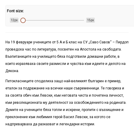
Font size:
12px
15px
На 19 февруари учениците от 5 А и Б клас на СУ „Саво Савов“ – Пирдоп
проведоха час по литература, посветен на Апостола на свободата.
Възпитаниците на училището бяха подготвили домашни работи, в
които изразяваха своите размисли и чувства към идеите и делото на
Дякона.
Петокласниците споделиха защо най-великият българин е пример,
еталон за подражание на всички наши съвременници. Те говориха и
за своята обич към Левски, към неговата чиста и почетена личност,
към революционната му деятелност за освобождението на родината.
Думите на учениците бяха топли и искрени, пропити с възхищение и
преклонение към любимия герой Васил Левски, за когото се
надпреварваха да разказват и легендарни истории.