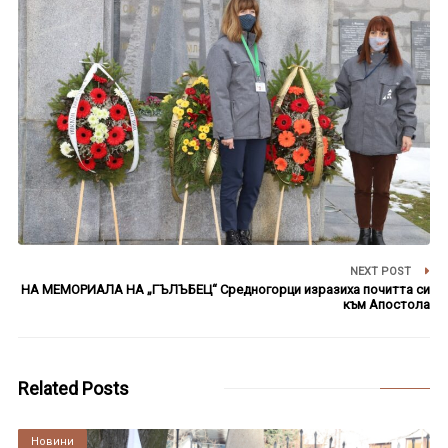
NEXT POST
НА МЕМОРИАЛА НА „ГЪЛЪБЕЦ“ Средногорци изразиха почитта си
към Апостола
Related Posts
Култура
Новини