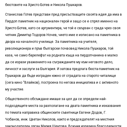
бюстовете на Христо Ботев и Никола Пушкаров.
Станислав Готев представи пред присъстващите своята идея да има в
Пирдоп паметник на национален герой и защо се е спрял именно на
Христо Ботев, като се аргументира, че той е свързан с града чрез своя
четник Димитър Тодоров Ночев, чието име е изписано на паметника в
двора на началното училище. За паметника на учителя,
революционера и пръв български почвовед Никола Пушкаров, той
каза, че само барелефът на родната къща на пирдопчанина е малко
да се изрази уважението на съгражданите му към неговото дело,
личност и заслуги за България. И затова предлага бюста-паметник на
Пушкаров да бъде изграден южно от сградата на старото читалище
(сега кино “Влайков), построена по негова инициатива и с активното
му участие.
Общественото обсъждане имаше за цел да се определи най-
подходящите места за разполагане на двата паметника и изказвания
по темата направиха общинските съветници Евгени Додов, Г.
Чобанов, инж. Цветан Николов, както и председателят на местния
законодателен орган Мария Шентова. Всички изразиха благодарности