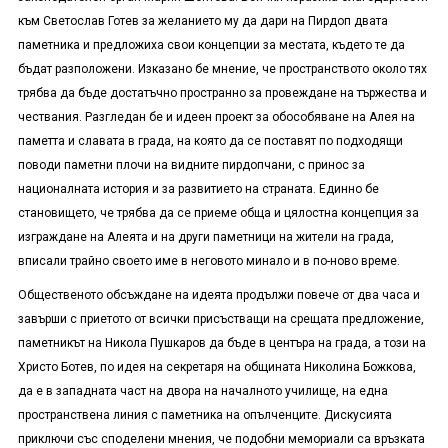
към Светослав Готев за желанието му да дари на Пирдоп двата
паметника и предложиха свои концепции за местата, където те да
бъдат разположени. Изказано бе мнение, че пространството около тях
трябва да бъде достатъчно пространно за провеждане на тържества и
чествания. Разгледан бе и идеен проект за обособяване на Алея на
паметта и славата в града, на която да се поставят по подходящи
поводи паметни плочи на видните пирдопчани, с принос за
националната история и за развитието на страната. Единно бе
становището, че трябва да се приеме обща и цялостна концепция за
изграждане на Алеята и на други паметници на жители на града,
вписали трайно своето име в неговото минало и в по-ново време.
Общественото обсъждане на идеята продължи повече от два часа и
завърши с приетото от всички присъстващи на срещата предложение,
паметникът на Никола Пушкаров да бъде в центъра на града, а този на
Христо Ботев, по идея на секретаря на общината Николина Божкова,
да е в западната част на двора на началното училище, на една
пространствена линия с паметника на опълченците. Дискусията
приключи със споделени мнения, че подобни мемориали са връзката