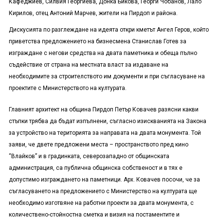
Кафеджиев, Силвия Георгиева, Донка Бикова, Георги Чобанов, Лало
Кирилов, отец Антоний Марчев, жители на Пирдоп и района.
Дискусията по разглеждане на идеята откри кметът Ангел Геров, който
приветства предложението на бизнесмена Станислав Готев за
изграждане с негови средства на двата паметника и обеща пълно
съдействие от страна на местната власт за издаване на
необходимите за строителството им документи и при съгласуване на
проектите с Министерството на културата.
Главният архитект на община Пирдоп Петър Ковачев разясни какви
стъпки трябва да бъдат изпълнени, съгласно изискванията на Закона
за устройство на територията за направата на двата монумента. Той
заяви, че двете предложени места – пространството пред кино
“Влайков” и в градинката, северозападно от общинската
администрация, са публична общинска собственост и в тях е
допустимо изграждането на паметници. Арх. Ковачев посочи, че за
съгласуването на предложението с Министерство на културата ще
необходимо изготвяне на работни проекти за двата монумента, с
количествено-стойностна сметка и визия на постаментите и