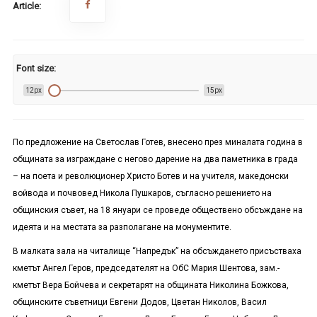
Article:
Font size:
12px
15px
По предложение на Светослав Готев, внесено през миналата година в
общината за изграждане с негово дарение на два паметника в града
– на поета и революционер Христо Ботев и на учителя, македонски
войвода и почвовед Никола Пушкаров, съгласно решението на
общинския съвет, на 18 януари се проведе обществено обсъждане на
идеята и на местата за разполагане на монументите.
В малката зала на читалище “Напредък” на обсъждането присъстваха
кметът Ангел Геров, председателят на ОбС Мария Шентова, зам.-
кметът Вера Бойчева и секретарят на общината Николина Божкова,
общинските съветници Евгени Додов, Цветан Николов, Васил