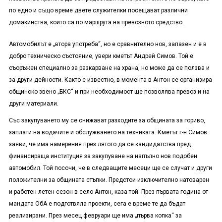
по едно и също време двете служителки посещават различни
домакинства, които са по маршрута на превозното средство.
Автомобилът е „втора употреба“, но е сравнително нов, запазен и е в
добро техническо състояние, увери кметът Андрей Симов. Той е
съоръжен специално за разкарване на храна, но може да се ползва и
за други дейности. Както е известно, в момента в Антон се организира
общинско звено „БКС“ и при необходимост ще позволява превоз и на
други материали.
Със закупуването му се снижават разходите за общината за гориво,
заплати на водачите и обслужването на техниката. Кметът г-н Симов
заяви, че има намерения през лятото да се кандидатства пред
финансираща институция за закупуване на напълно нов подобен
автомобил. Той посочи, че в следващите месеци ще се случат и други
положителни за общината стъпки. Предстои изключително натоварен
и работен летен сезон в село Антон, каза той. През първата година от
мандата ОбА е подготвяла проекти, сега е време те да бъдат
реализирани. През месец февруари ще има „първа копка“ за