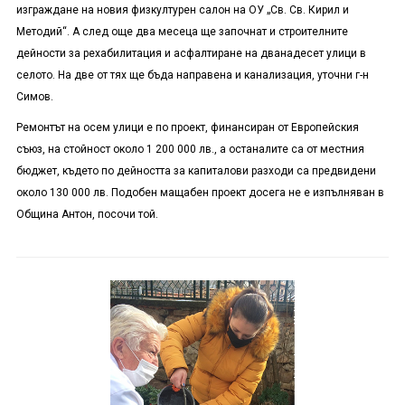
изграждане на новия физкултурен салон на ОУ „Св. Св. Кирил и
Методий“. А след още два месеца ще започнат и строителните
дейности за рехабилитация и асфалтиране на дванадесет улици в
селото. На две от тях ще бъда направена и канализация, уточни г-н
Симов.
Ремонтът на осем улици е по проект, финансиран от Европейския
съюз, на стойност около 1 200 000 лв., а останалите са от местния
бюджет, където по дейността за капиталови разходи са предвидени
около 130 000 лв. Подобен мащабен проект досега не е изпълняван в
Община Антон, посочи той.