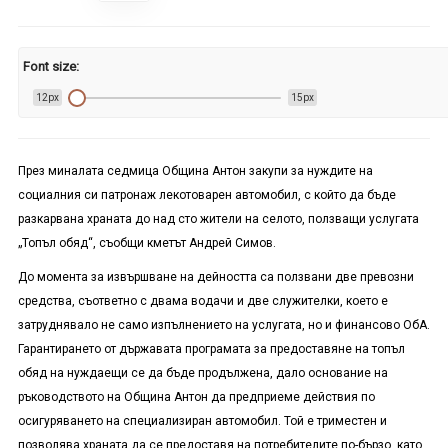
Font size:
12px
15px
През миналата седмица Община Антон закупи за нуждите на
социалния си патронаж лекотоварен автомобил, с който да бъде
разкарвана храната до над сто жители на селото, ползващи услугата
„Топъл обяд“, съобщи кметът Андрей Симов.
До момента за извършване на дейността са ползвани две превозни
средства, съответно с двама водачи и две служителки, което е
затруднявало не само изпълнението на услугата, но и финансово ОбА.
Гарантирането от държавата програмата за предоставяне на топъл
обяд на нуждаещи се да бъде продължена, дало основание на
ръководството на Община Антон да предприеме действия по
осигуряването на специализиран автомобил. Той е триместен и
позволява храната да се предоставя на потребителите по-бързо, като