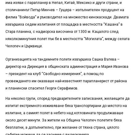
има изяви с парапланер в Непал, Китай, Мексико и други страни, и
столичанинът Петър Минчев – Гущера – изпълнителен продуцент на
филма “Войвода” и ръководител на множество кинокаскади. Двамата
извършиха седем излитания от площадка в местността “Кашана” в
Стара планина, с надморска височина от 1300 м. Кацалото след
няколкоминутния полет пък бе в местността “Могилата”, между селата
Челопеч и Църквище.
Организацията на тандемните полети извършиха Сашка Вътева –
директор на Дирекция в общинската администрация и Мария Иванова
– президент на клуб “Свободно измерения”, а помощ по
провеждането им оказваше най-известният парапланерист от района
и планински спасител Георги Серафимов.
На няколко групи, според предварителните записвания, желаещите да
изпитат екстремното изживяване бяха транспортирани до мястото на
излитане, а самият полет в небето над котловината продължаваше
около десет минути. За жители на Община Челопеч полетите бяха
безплатни, а допълнително, при желание от тяхна страна, цялото
събитие можеше да се заснеме с видеокамера.