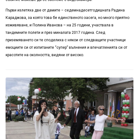
Първи излетяха две от дамите – седемнадесетгодишната Радина
Караджова, за която това бе единственото засега, но много приятно
изживяване, и Полина Иванова – на 25 години, участвала в
тандемните полети и през миналата 2017 година. След
приземяването си те споделиха с някои от следващите участници
емоциите си от изпитаните “супер” вълнения и впечатленията си от
красотите на околността, видяни от високо.