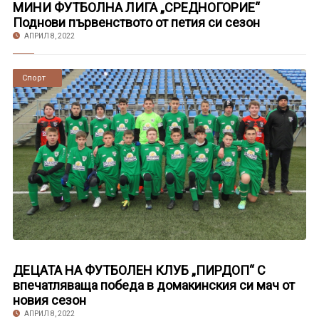
МИНИ ФУТБОЛНА ЛИГА „СРЕДНОГОРИЕ“
Поднови първенството от петия си сезон
АПРИЛ 8, 2022
Новини
Спорт
ДЕЦАТА НА ФУТБОЛЕН КЛУБ „ПИРДОП“ С
впечатляваща победа в домакинския си мач от
новия сезон
АПРИЛ 8, 2022