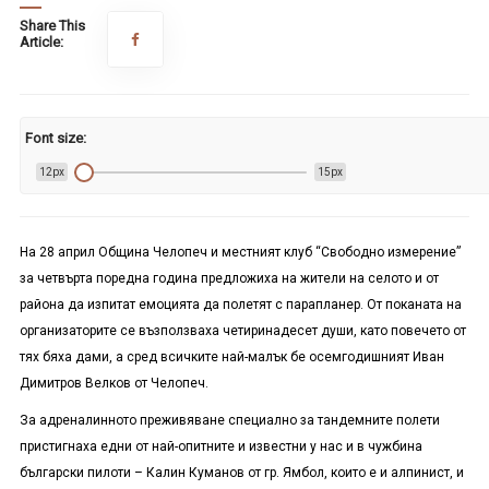
Share This
Article:
Font size:
12px
15px
На 28 април Община Челопеч и местният клуб “Свободно измерение”
за четвърта поредна година предложиха на жители на селото и от
района да изпитат емоцията да полетят с парапланер. От поканата на
организаторите се възползваха четиринадесет души, като повечето от
тях бяха дами, а сред всичките най-малък бе осемгодишният Иван
Димитров Велков от Челопеч.
За адреналинното преживяване специално за тандемните полети
пристигнаха едни от най-опитните и известни у нас и в чужбина
български пилоти – Калин Куманов от гр. Ямбол, които е и алпинист, и