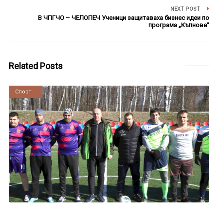
NEXT POST
В ЧПГЧО – ЧЕЛОПЕЧ Ученици защитаваха бизнес идеи по
програма „Кълнове“
Related Posts
Новини
Спорт