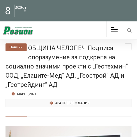
8
Август
2026
ОБЩИНА ЧЕЛОПЕЧ Подписа
Новини
споразумение за подкрепа на
социално значими проекти с „Геотехмин“
ООД, „Елаците-Мед“ АД, „Геострой“ АД и
„Геотрейдинг“ АД
МАРТ 1, 2021
434 ПРЕГЛЕЖДАНИЯ