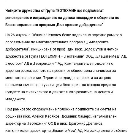
Четирите дружества от Група ГЕОТЕХМИН ще подпомагат
реновирането и изграждането на детски площадки в общината по
Благотворителната програма „Българските добродетели“
На 26 януари в Община Челопеч беше подписано поредно рамково
споразумение по Благотворителната програма „Българските
добродетели“, инициирана от проф. дтн. инж. Цоло Вутов и четири
дружества от Група ГЕОТЕХМИН – „Геотехмин“ ООД, „Елаците-Мед“ АД,
„Геострой“ АД и „Геотрейдинг“ АД. Компаниите ще подкрепят с
дарения реализирането на проекти от обществена значимост за
местното население. Първите предвидени проекти са изцяло
насочени към спорт в училище и благоприятна външна среда за
нуждите на физическото и двигателното развитие на децата и
младежите.
Под рамковото споразумение положиха подписите си кметът на
общината инж. Алекси Кесяков, Доминик Хамерс, изпълнителен
директор на „Геотехмин“ ООД и инж. Драгомир Драганов,
изпълнителен директор на „Елаците-Мед“ АД. На официалното събитие