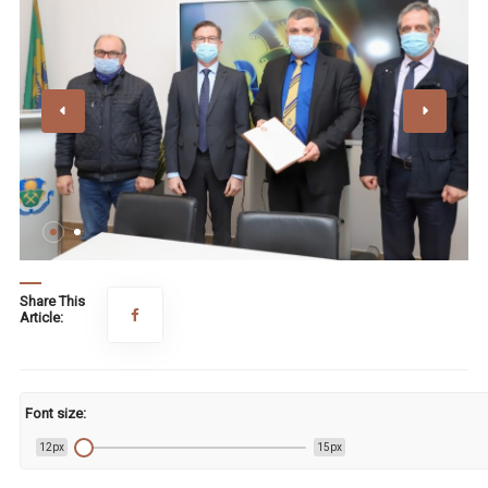
Share This
Article:
Font size:
12px
15px