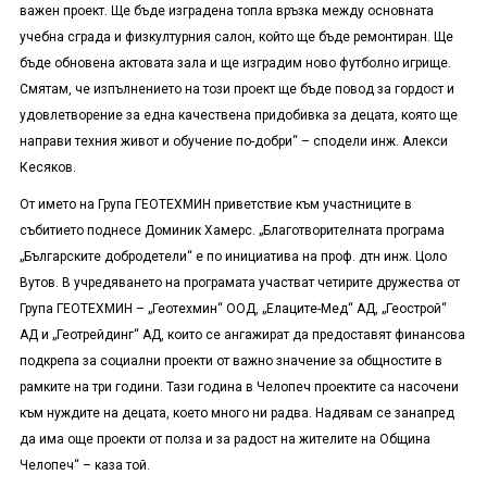
важен проект. Ще бъде изградена топла връзка между основната
учебна сграда и физкултурния салон, който ще бъде ремонтиран. Ще
бъде обновена актовата зала и ще изградим ново футболно игрище.
Смятам, че изпълнението на този проект ще бъде повод за гордост и
удовлетворение за една качествена придобивка за децата, която ще
направи техния живот и обучение по-добри“ – сподели инж. Алекси
Кесяков.
От името на Група ГЕОТЕХМИН приветствие към участниците в
събитието поднесе Доминик Хамерс. „Благотворителната програма
„Българските добродетели“ е по инициатива на проф. дтн инж. Цоло
Вутов. В учредяването на програмата участват четирите дружества от
Група ГЕОТЕХМИН – „Геотехмин“ ООД, „Елаците-Мед“ АД, „Геострой“
АД и „Геотрейдинг“ АД, които се ангажират да предоставят финансова
подкрепа за социални проекти от важно значение за общностите в
рамките на три години. Тази година в Челопеч проектите са насочени
към нуждите на децата, което много ни радва. Надявам се занапред
да има още проекти от полза и за радост на жителите на Община
Челопеч“ – каза той.