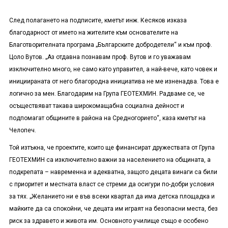
След полагането на подписите, кметът инж. Кесяков изказа
благодарност от името на жителите към основателите на
Благотворителната програма „Българските добродетели“ и към проф.
Цоло Вутов. „Аз отдавна познавам проф. Вутов и го уважавам
изключително много, не само като управител, а най-вече, като човек и
инициираната от него благородна инициатива не ме изненадва. Това е
логично за мен. Благодарим на Група ГЕОТЕХМИН. Радваме се, че
осъществяват такава широкомащабна социална дейност и
подпомагат общините в района на Средногорието“, каза кметът на
Челопеч.
Той изтъкна, че проектите, които ще финансират дружествата от Група
ГЕОТЕХМИН са изключително важни за населението на общината, а
подкрепата – навременна и адекватна, защото децата винаги са били
с приоритет и местната власт се стреми да осигури по-добри условия
за тях. „Желанието ни е във всеки квартал да има детска площадка и
майките да са спокойни, че децата им играят на безопасни места, без
риск за здравето и живота им. Основното училище също е особено