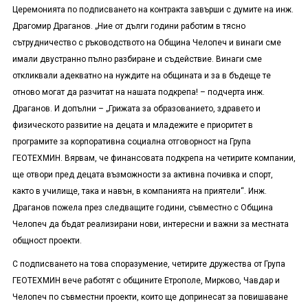
Церемонията по подписването на контракта завърши с думите на инж.
Драгомир Драганов. „Ние от дълги години работим в тясно
сътрудничество с ръководството на Община Челопеч и винаги сме
имали двустранно пълно разбиране и съдействие. Винаги сме
откликвали адекватно на нуждите на общината и за в бъдеще те
отново могат да разчитат на нашата подкрепа! – подчерта инж.
Драганов. И допълни – „Грижата за образованието, здравето и
физическото развитие на децата и младежите е приоритет в
програмите за корпоративна социална отговорност на Група
ГЕОТЕХМИН. Вярвам, че финансовата подкрепа на четирите компании,
ще отвори пред децата възможности за активна почивка и спорт,
както в училище, така и навън, в компанията на приятели“. Инж.
Драганов пожела през следващите години, съвместно с Община
Челопеч да бъдат реализирани нови, интересни и важни за местната
общност проекти.
С подписването на това споразумение, четирите дружества от Група
ГЕОТЕХМИН вече работят с общините Етрополе, Мирково, Чавдар и
Челопеч по съвместни проекти, които ще допринесат за повишаване