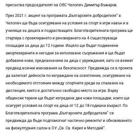
присъства председателят на ОбС Челопеч Димитър Въжаров.
През 2021 г. акцент на програмата „Българските добродетели“ в
Челопеч ще бъде осигуряване на условия за спорт и игри навън и в
училище за децата и подрастващите. Благотворителната програма ще
стартира с проектирането и реновирането на 4 съществуващи
площадки за деца до 12 години. Изцяло ще бъдат подменени
амортизираните и негодни за използване съоръжения и ще бъдат
добавени нови, предназначени за деца с увреждания, като се вземат
предвид всички изисквания за безопасност. Предвижда се в проекта
да залегнат дейности по изграждане на осветление, осигуряване на
необходимото отстояние между спортните уреди за спазване на
дистанция, както и достатъчно свободно място за игра. Върху
общински терени ще бъдат изградени две нови площадки, които ще
осигурят условия за спорт на деца от 12 до 18-годишна възраст. По
Благотворителната програма „Българските добродетели“ се
предвижда да бъде подпомогнат частично ремонтът и обновяването
на физкултурния салон в ОУ „Св. Св. Кирил и Методий“.