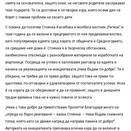
смята за основателна, защото знае, че неговите родители заслужават
тази подкрепа. Те са достойни и отговорни хора, които всеки ден се
борят с тежкия проблем на своето дете.
С покана да посетим Стоянка Касабова и молбата вестник „Регион” и
тази година да се включи в предприетото от нея предизвикателство,
като популяризира идеята сред хората от общината и Средногорието,
се срещаме нея дома й. Стоянка е в творческа обстановка,
заобиколена отвсякъде с разнообразни материали за изработката на
мартеници. Посреща ни учтиво и започваме разговор за идеята и
начина на реализацията на инициативата „Нека бъдем по-добри”. Тя е
убедена, че трябва да се прави добро, защото това ни прави по-
щастливи, по-отговорни и удовлетворени от постигнатите успехи. Иска
й се хората да се обединяват и да се променят, защото в днешните
трудни времена това ни е нужно повече от всякога.
„Нека с това добро да приветстваме Пролетта! Благодаря много на
„отряда за бързо реагиране! – казва Стоянка. – Нека бъдем снежната
топка, която като се движи напред да направи лавина от добро!“.
Авторката на инициативата призовава всички хора да се включат в