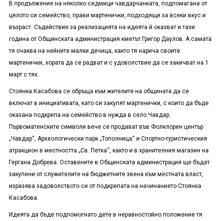
В продължение на няколко седмици чавдарчанката, подпомагана от
цялото си семейство, прави мартенички, подходящи за всеки вкус и
възраст. Съдействие за реализацията на идеята й оказват и тази
година от Общинската администрация кметът Григор Даулов. А самата
тя очаква на нейните малки дечица, както тя нарича своите
мартенички, хората да се радват и с удоволствие да се закичват на 1
март с тях.
Стоянка Касабова се обръща към жителите на общината да се
включат в инициативата, като си закупят мартенички, с които да бъде
оказана подкрепа на семейство в нужда в село Чавдар.
Първоматенските символи вече се продават във Фолклорен център
„Чавдар“, Археологически парк „Тополница“ и Спортно-туристическия
атракцион в местността „Св. Петка“, както и в хранителния магазин на
Гергана Добрева. Оставените в Общинската администрация ще бъдат
закупени от служителите на бюджетните звена към местната власт,
изразява задоволството си от подкрепата на начинанието Стоянка
Касабова.
Идеята да бъде подпомогнато дете в неравностойно положение тя