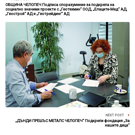
ОБЩИНА ЧЕЛОПЕЧ Подписа споразумение за подкрепа на
социално значими проекти с „Геотехмин“ ООД, „Елаците-Мед“ АД,
„Геострой“ АД и „Геотрейдинг“ АД
NEXT POST
„ДЪНДИ ПРЕШЪС МЕТАЛС ЧЕЛОПЕЧ“ Подкрепи фондация „За
нашите деца“