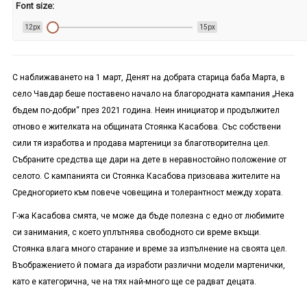
Font size:
12px
15px
С наближаването на 1 март, Денят на добрата старица баба Марта, в
село Чавдар беше поставено начало на благородната кампания „Нека
бъдем по-добри“ през 2021 година. Неин инициатор и продължител
отново е жителката на общината Стоянка Касабова. Със собствени
сили тя изработва и продава мартеници за благотворителна цел.
Събраните средства ще дари на дете в неравностойно положение от
селото. С кампанията си Стоянка Касабова призовава жителите на
Средногорието към повече човещина и толерантност между
хората
.
Г-жа Касабова смята, че може да бъде полезна с едно от любимите
си занимания, с което уплътнява свободното си време вкъщи.
Стоянка влага много старание и време за изпълнение на своята цел.
Въображението й помага да изработи различни модели мартенички,
като е категорична, че на тях най-много ще се радват децата.