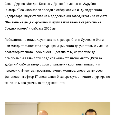
Стоян Дурчев, Младен Божков и Делко Стаменов от „Аурубис
България“ са извоювали победи в отборната и в индивидуалната
надпревара. Служителите на медодобивния завод играли за каузата
“Лечение на деца с хронични и други заболявания от региона на
Средногорието” и събраха 2000 лв.
Победителят в индивидуалната надпревара Стоян Дурчев е бил и
най-младият състезател в турнира. „Причината да участвам е именно
благотворителната насоченост. Щастлив съм, че успяхме да
помогнем“, е заявил той след спечеленото първо място. „Игри за
добрини“ събира заедно хора от различни компании, възрасти и
професии. Инженер, проектант, техник, монтьор, оператор, шлосер,
финансист, шофьор, IT специалист бяха сред участниците в турнира по
тенис на маса, уточниха от дружеството.