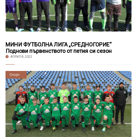
МИНИ ФУТБОЛНА ЛИГА „СРЕДНОГОРИЕ“
Поднови първенството от петия си сезон
АПРИЛ 8, 2022
Новини
Спорт