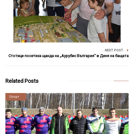
NEXT POST
Стотици посетиха щанда на „Аурубис България“ в Деня на бащата
Related Posts
Новини
Спорт