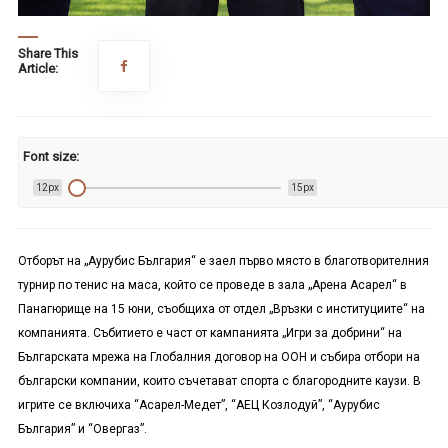
Share This
Article:
Font size:
12px
15px
Отборът на „Аурубис България“ е заел първо място в благотворителния
турнир по тенис на маса, който се проведе в зала „Арена Асарел“ в
Панагюрище на 15 юни, съобщиха от отдел „Връзки с институциите“ на
компанията. Събитието е част от кампанията „Игри за добрини“ на
Българската мрежа на Глобалния договор на ООН и събира отбори на
български компании, които съчетават спорта с благородните каузи. В
игрите се включиха “Асарел-Медет”, “АЕЦ Козлодуй”, “Аурубис
България” и “Овергаз”.