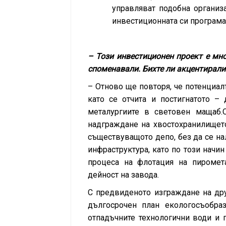
управляват подобна организ
инвестиционната си програма,
–
Този инвестиционен проект е мно
споменавали. Бихте ли акцентирали
–
Отново ще повторя, че потенциалъ
като се отчита и постигнатото –
металургиите в световен мащаб.
надграждане на хвостохранилищет
съществуващото депо, без да се на
инфраструктура, като по този начи
процеса на флотация на пиромета
дейност на завода.
С предвиденото изграждане на дру
дългосрочен план екологосъобра
отпадъчните технологични води и