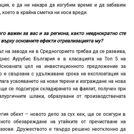
ация, е да ни накара да изгубим време и да забавим
 което в крайна сметка ни носи вреди.
го важен за вас и за региона, както нееднократно сте
 върху основните ефекти от
реализацията му?
т на завода ни в Средногорието трябва да се развива,
 днес Аурубис България е в класацията на Топ 5 на
Основната цел на инвестиционното предложение за
о е свързана с удължаване срока на експлоатация на
лага усвояването на нови терени и изграждане на нова
н ще се подсигури складирането на фаялит, получен при
лургичните шлаки, образувани от производствената
гия обект – новото депо за сух кек, ще се осигури в
зното обезвреждане на утайките от пречистване на
 газове. Дружеството е твърдо решено неотклонно да