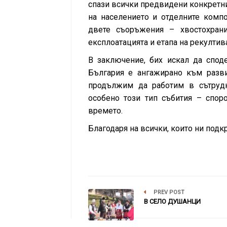
спази всички предвидени конкретн
на населението и отделните комп
двете съоръжения – хвостохран
експлоатацията и етапа на рекултив
В заключение, бих искал да спод
България е ангажирано към разви
продължим да работим в сътрудн
особено този тип събития – спор
времето.
Благодаря на всички, които ни подк
PREV POST
В СЕЛО ДУШАНЦИ