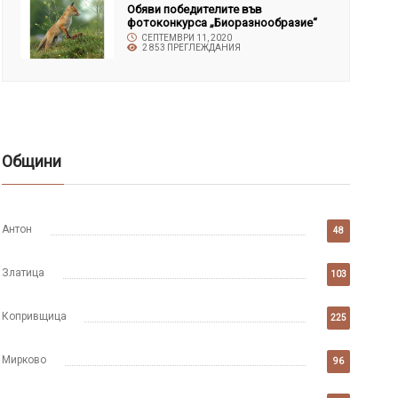
Обяви победителите във
фотоконкурса „Биоразнообразие“
СЕПТЕМВРИ 11, 2020
2 853 ПРЕГЛЕЖДАНИЯ
Общини
Антон
48
Златица
103
Копривщица
225
Мирково
96