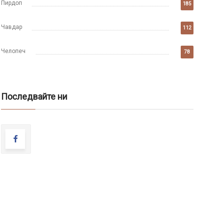
Пирдоп
185
Чавдар
112
Челопеч
78
Последвайте ни