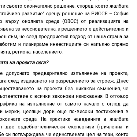
ти своето окончателно решение, според което жалбата
устойчиво развитие” срещу решение на РИОСВ – София
о върху околната среда (ОВОС) от реализацията на
явена за неоснователна, а решението е действително и
ен съм, че след предприетия подход от наша страна за
работим и планираме инвестициите си напълно спрямо
ията, региона, населението.
та на проекта сега?
е допуснато предварително изпълнение на проекта,
ага след издаването на разрешението за строеж. Днес
ествяването на проекта без никакви съмнения, че
ответствие с всички законови изисквания. В отговор
графика на изпълнение от самото начало с оглед да
и мерки, целящи дори още по-високи постижения в
 околната среда. На практика наведените в жалбата
т две съдебно-технически експертизи (тричленна и
бе си потвърждава, че единствената цел на тези, които