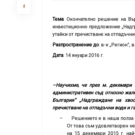
Тема
:
Окончателно решение на Въ
инвестиционно предложение „Надг
утайки от пречистване на отпадъчни
Разпространение до
:
в-к „Регион”, 
Дата
: 14 януари 2016 г.
–
Научихме, че през м. декември 
административен съд относно жал
България” „Надграждане на хво
пречистване на отпадъчни води и г
–
Решението е в наша полза 
От това съм удовлетворен не с
на 15 декември 2015 г. най