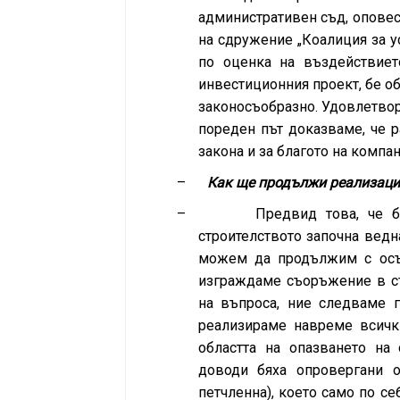
административен съд, оповес
на сдружение „Коалиция за 
по оценка на въздействиет
инвестиционния проект, бе об
законосъобразно. Удовлетвор
пореден път доказваме, че 
закона и за благото на компан
–
Как ще продължи реализация
–
Предвид това, че б
строителството започна ведн
можем да продължим с осъщ
изграждаме съоръжение в съ
на въпроса, ние следваме 
реализираме навреме всичк
областта на опазването на
доводи бяха опровергани о
петчленна), което само по се