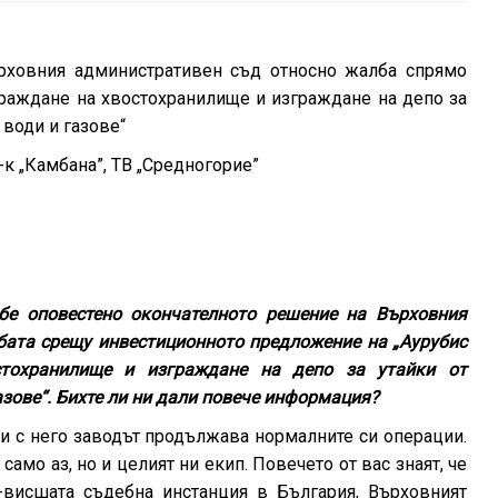
рховния административен съд относно жалба спрямо
раждане на хвостохранилище и изграждане на депо за
 води и газове“
в-к „Камбана”, ТВ „Средногорие”
бе оповестено окончателното решение на Върховния
бата срещу инвестиционното предложение на „Аурубис
стохранилище и изграждане на депо за утайки от
азове“. Бихте ли ни дали повече информация?
и с него заводът продължава нормалните си операции.
амо аз, но и целият ни екип. Повечето от вас знаят, че
-висшата съдебна инстанция в България, Върховният