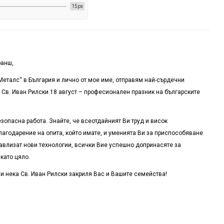
15px
ранш,
Металс“ в България и лично от мое име, отправям най-сърдечни
 Св. Иван Рилски 18 август – професионален празник на българските
зопасна работа. Знайте, че всеотдайният Ви труд и висок
агодарение на опита, който имате, и уменията Ви за приспособяване
навлизат нови технологии, всички Вие успешно допринасяте за
като цяло.
 нека Св. Иван Рилски закриля Вас и Вашите семейства!