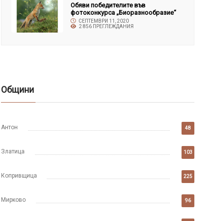
Обяви победителите във
фотоконкурса „Биоразнообразие“
СЕПТЕМВРИ 11, 2020
2 856 ПРЕГЛЕЖДАНИЯ
Общини
Антон
48
Златица
103
Копривщица
225
Мирково
96