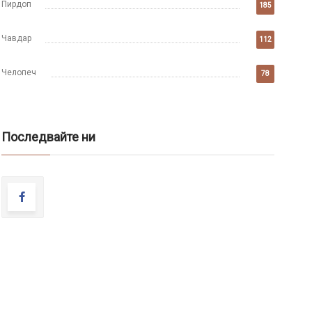
Пирдоп
185
Чавдар
112
Челопеч
78
Последвайте ни