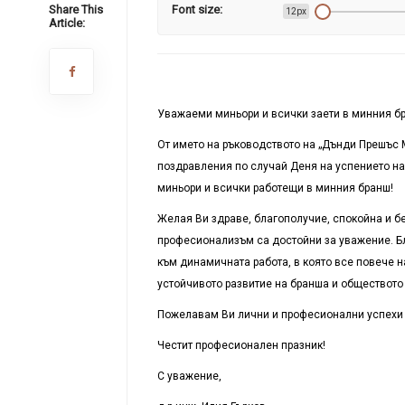
Share This
Font size:
12px
Article:
Уважаеми миньори и всички заети в минния б
От името на ръководството на „Дънди Прешъс 
поздравления по случай Деня на успението на
миньори и всички работещи в минния бранш!
Желая Ви здраве, благополучие, спокойна и бе
професионализъм са достойни за уважение. Бл
към динамичната работа, в която все повече 
устойчивото развитие на бранша и обществото 
Пожелавам Ви лични и професионални успехи и
Честит професионален празник!
С уважение,