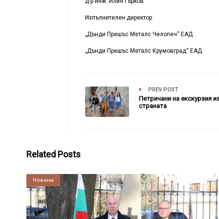
д-р инж. Илия Гърков
Изпълнителен директор
„Дънди Прешъс Металс Челопеч“ ЕАД
„Дънди Прешъс Металс Крумовград“ ЕАД
PREV POST
Петричани на екскурзия и
страната
Related Posts
Култура
Новини