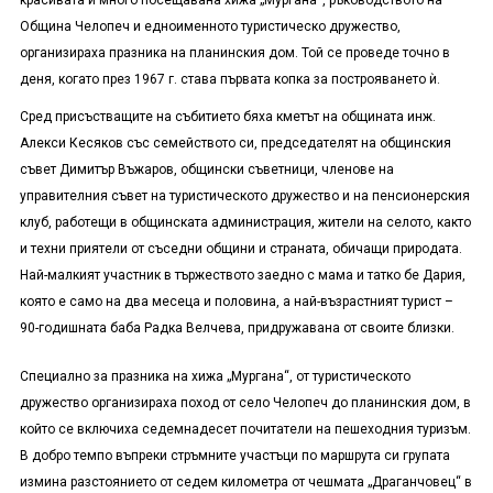
красивата и много посещавана хижа „Мургана“, ръководството на
Община Челопеч и едноименното туристическо дружество,
организираха празника на планинския дом. Той се проведе точно в
деня, когато през 1967 г. става първата копка за построяването ѝ.
Сред присъстващите на събитието бяха кметът на общината инж.
Алекси Кесяков със семейството си, председателят на общинския
съвет Димитър Въжаров, общински съветници, членове на
управителния съвет на туристическото дружество и на пенсионерския
клуб, работещи в общинската администрация, жители на селото, както
и техни приятели от съседни общини и страната, обичащи природата.
Най-малкият участник в тържеството заедно с мама и татко бе Дария,
която е само на два месеца и половина, а най-възрастният турист –
90-годишната баба Радка Велчева, придружавана от своите близки.
Специално за празника на хижа „Мургана“, от туристическото
дружество организираха поход от село Челопеч до планинския дом, в
който се включиха седемнадесет почитатели на пешеходния туризъм.
В добро темпо въпреки стръмните участъци по маршрута си групата
измина разстоянието от седем километра от чешмата „Драганчовец“ в