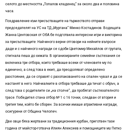
селото до местността „Топалов кладенец“ за около два и половина
часа.
Поздравление към присъстващите на тържеството отправи
председателят на УС на ТД „Мургана“ Минко Костадинов. Водещата
Жанна Центовская от ОбА бе подготвила интересни игри и викторина
за присъстващите. Най-много верни отговори на нейните въпроси
даде и с най-много награди се сдоби Цветомир Михайлов от групата,
стигнала пеша до хижата. В организираните семейни състезания се
включиха три отбора, които трябваше всеки от членовете му по
единично, а след това в екип, да преодоляват определено
разстояние, да се справят с разопаковането на спален чувал и да се
настанят в него. Най-малките в отбора трябваше да тичат с обръч, а
след това с родителите си „на столче“, да пробягат състезателното
трасе. Победител стана отбор № 1 с 16 точки, следван от втория и
третия тим, който бе сборен. За всички имаше атрактивни награди,
осигурени от Община Челопеч.
Две овце бяха жертвани за традиционния курбан, приготвен тази
година от майстор-готвача Илиян Алексиев и помощниците му Петко