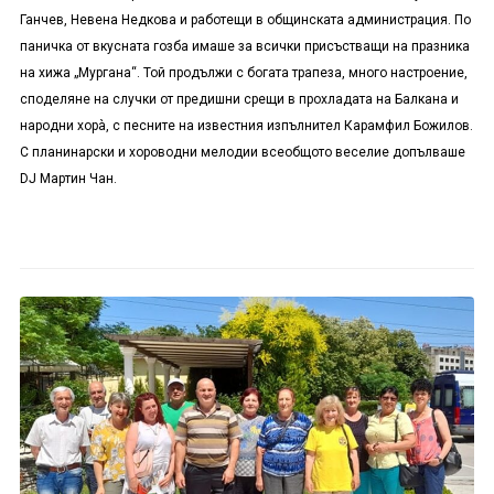
Ганчев, Невена Недкова и работещи в общинската администрация. По
паничка от вкусната гозба имаше за всички присъстващи на празника
на хижа „Мургана“. Той продължи с богата трапеза, много настроение,
споделяне на случки от предишни срещи в прохладата на Балкана и
народни хорà, с песните на известния изпълнител Карамфил Божилов.
С планинарски и хороводни мелодии всеобщото веселие допълваше
DJ
Мартин Чан.