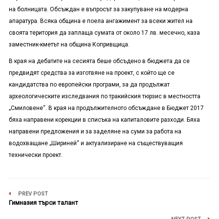
на болницата. Обсъждан е въпросът за закупуване на модерна
апаратура. Всяка община е поела ангажимент за всеки жител на
своята територия да заплаща сумата от около 17 лв. месечно, каза
заместник-кметът на община Копривщица.
В края на дебатите на сесията беше обсъдено в бюджета да се
предвидят средства за изготвяне на проект, с който ще се
кандидатства по европейски програми, за да продължат
археологическите изследвания по тракийския тюрзис в местността
„Смиловене“. В края на продължителното обсъждане в Бюджет 2017
бяха направени корекции в списъка на капиталовите разходи. Бяха
направени предложения и за заделяне на суми за работа на
водохващане „Шириней“ и актуализиране на съществуващия
технически проект.
PREV POST
Гимназия търси талант