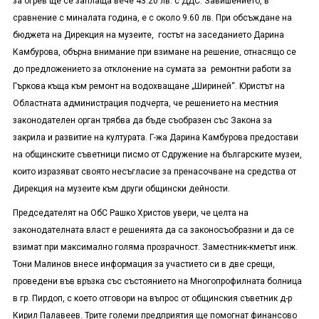
за огрев ще се заплаща вече 43.20 лв. с ДДС. Завишението, в
сравнение с миналата година, е с около 9.60 лв. При обсъждане на
бюджета на Дирекция на музеите, гостът на заседанието Дарина
Камбурова, обърна внимание при взимане на решение, отнасящо се
до предложението за отклонение на сумата за ремонтни работи за
Гъркова къща към ремонт на водохващане „Шириней“. Юристът на
Областната администрация подчерта, че решението на местния
законодателен орган трябва да бъде съобразен със Закона за
закрила и развитие на културата. Г-жа Дарина Камбурова предостави
на общинските съветници писмо от Сдружение на българските музеи,
които изразяват своято несъгласие за пренасочване на средства от
Дирекция на музеите към други общински дейности.
Председателят на ОбС Рашко Христов увери, че целта на
законодателната власт е решенията да са законосъобразни и да се
взимат при максимално голяма прозрачност. Заместник-кметът инж.
Тони Малинов внесе информация за участието си в две срещи,
проведени във връзка със състоянието на Многопрофилната болница
в гр. Пирдоп, с което отговори на въпрос от общинския съветник д-р
Кирил Палавеев. Трите големи предприятия ще помогнат финансово