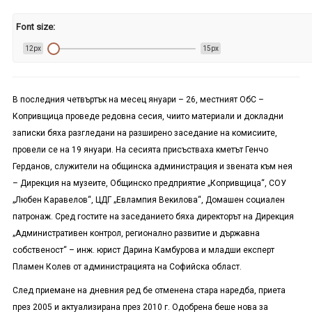
Font size:
12px
15px
В последния четвъртък на месец януари – 26, местният ОбС –
Копривщица проведе редовна сесия, чиито материали и докладни
записки бяха разгледани на разширено заседание на комисиите,
провели се на 19 януари. На сесията присъстваха кметът Генчо
Герданов, служители на общинска администрация и звената към нея
– Дирекция на музеите, Общинско предприятие „Копривщица“, СОУ
„Любен Каравелов“, ЦДГ „Евлампия Векилова“, Домашен социален
патронаж. Сред гостите на заседанието бяха директорът на Дирекция
„Административен контрол, регионално развитие и държавна
собственост“ – инж. юрист Дарина Камбурова и младши експерт
Пламен Колев от администрацията на Софийска област.
След приемане на дневния ред бе отменена стара наредба, приета
през 2005 и актуализирана през 2010 г. Одобрена беше нова за