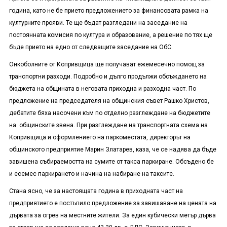
година, като не бе прието предложението за финансовата рамка на
културните прояви. Те ще бъдат разгледани на заседание на
постоянната комисия по култура и образование, а решение по тях ще
бъде прието на едно от следващите заседание на ОбС.
Онкоболните от Копривщица ще получават ежемесечно помощ за
транспортни разходи. Подробно и дълго продължи обсъждането на
бюджета на общината в неговата приходна и разходна част. По
предложение на председателя на общинския съвет Рашко Христов,
дебатите бяха насочени към по отделно разглеждане на бюджетите
на общинските звена. При разглеждане на транспортната схема на
Копривщица и оформлението на паркоместата, директорът на
общинското предприятие Марин Златарев, каза, че се надява да бъде
завишена събираемостта на сумите от такса паркиране. Обсъдено бе
и есемес паркирането и начина на набиране на таксите.
Стана ясно, че за настоящата година в приходната част на
предприятието е постъпило предложение за завишаване на цената на
дървата за огрев на местните жители. За един кубически метър дърва