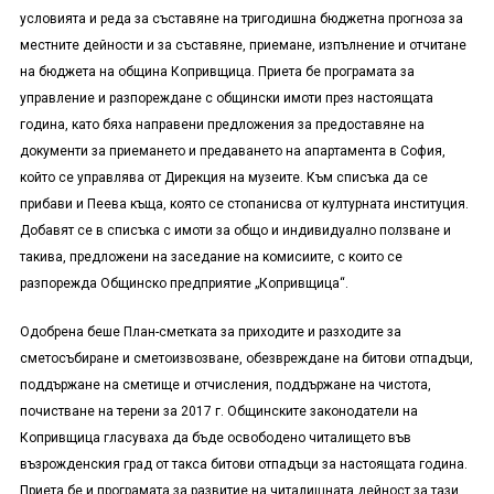
условията и реда за съставяне на тригодишна бюджетна прогноза за
местните дейности и за съставяне, приемане, изпълнение и отчитане
на бюджета на община Копривщица. Приета бе програмата за
управление и разпореждане с общински имоти през настоящата
година, като бяха направени предложения за предоставяне на
документи за приемането и предаването на апартамента в София,
който се управлява от Дирекция на музеите. Към списъка да се
прибави и Пеева къща, която се стопанисва от културната институция.
Добавят се в списъка с имоти за общо и индивидуално ползване и
такива, предложени на заседание на комисиите, с които се
разпорежда Общинско предприятие „Копривщица“.
Одобрена беше План-сметката за приходите и разходите за
сметосъбиране и сметоизвозване, обезвреждане на битови отпадъци,
поддържане на сметище и отчисления, поддържане на чистота,
почистване на терени за 2017 г. Общинските законодатели на
Копривщица гласуваха да бъде освободено читалището във
възрожденския град от такса битови отпадъци за настоящата година.
Приета бе и програмата за развитие на читалищната дейност за тази