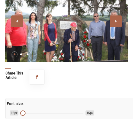
Share This
Article:
Font size:
12px
15px