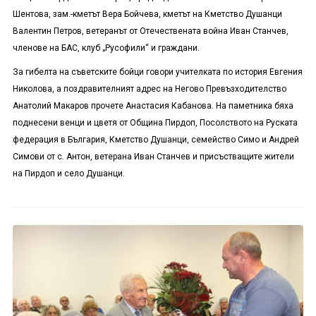
Шентова, зам.-кметът Вера Бойчева, кметът на Кметство Душанци
Валентин Петров, ветеранът от Отечествената война Иван Станчев,
членове на БАС, клуб „Русофили“ и граждани.
За гибелта на съветските бойци говори учителката по история Евгения
Николова, а поздравителният адрес на Негово Превъзходителство
Анатолий Макаров прочете Анастасия Кабанова. На паметника бяха
поднесени венци и цветя от Община Пирдоп, Посолството на Руската
федерация в България, Кметство Душанци, семейство Симо и Андрей
Симови от с. Антон, ветерана Иван Станчев и присъстващите жители
на Пирдоп и село Душанци.