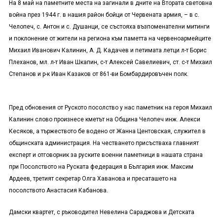
На 8 май на паметните места на загинали в дните на Втората световна
война през 1944 г. в нашия район бойци от Червената армия, – в с.
Челопеч, с. Антон и с. Душанци, се състояха възпоменателни митинги
и поклонение от жители на региона към паметта на червеноармейците
Михаил Иванович Калинин, А. Д. Кадачев и петимата летци л-т Борис
Плеханов, мл. л-т Иван Шкапин, с-т Алексей Савелиевич, ст. с-т Михаил
Степанов и р-к Иван Казаков от 861-ви Бомбардировъчен полк.
Пред обновения от Руското посолство у нас паметник на героя Михаил
Калинин слово произнесе кметът на Община Челопеч инж. Алекси
Кесяков, а тържеството бе водено от Жанна Центовская, служител в
общинската администрация. На честването присъстваха главният
експерт и отговорник за руските военни паметници в нашата страна
при Посолството на Руската федерация в България инж. Максим
Ардеев, третият секретар Олга Хаванова и пресаташето на
посолството Анастасия Кабанова.
Дамски квартет, с ръководител Невелина Сараджова и Детската