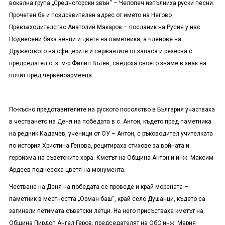
вокална група „Средногорски звън“ – Челопеч изпълниха руски песни.
Прочетен бе и поздравителен адрес от името на Негово
Превъзходителство Анатолий Макаров – посланик на Русия у нас.
Поднесени бяха венци и цветя на паметника, а членове на
Дружеството на офицерите и сержантите от запаса и резерва с
председател о. з. м-р Филип Вътев, сведоха своето знаме в знак на
почит пред червеноармееца.
По-късно представителите на руското посолство в България участваха
в честването на Деня на победата в с. Антон, където пред паметника
на редник Кадачев, ученици от ОУ – Антон, с ръководител учителката
по история Христина Генова, рецитираха стихове за войната и
героизма на съветските хора. Кметът на Община Антон и инж. Максим
Ардеев поднесоха цветя на монумента.
Честване на Деня на победата се проведе и край морената –
паметник в местността „Орман баш“, край село Душанци, където са
загинали петимата съветски летци. На него присъстваха кметът на
Община Пирдоп Ангел Геров, председателят на ОбС инж. Мария