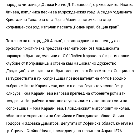
народно читалище „Хаджи Ненчо Д. Палавеев“, с ръководител Иванка
Личева, изпълниха песни за възрожденския град. А седемгодишната
Кристалина Топалова от с. Горна Малина, потомка на стар
копривщенски род, изпълни песента „Роден край, бащин край“.
По-късно на площад „20 Април“, предвождани от военен духов
оркестър пристигнаха представителните роти от Пловдивската
парашутна бригада, ученици от СУ “Любен Каравелов“ и регионални
клубове от Копривщица и страна към Национално дружество
„Традиция“, командвани от бригаден генерал Явор Матеев. Специално
за тържествата в гр. Копривщица председателят на 44-то Народно
събрание Цвета Караянчева, която в следобедните часове бе гр.
Клисура. Г-жа Караянчева направи преглед на строените роти и ги
поздрави. На трибуната застанаха уважилите тържеството гости на
Копривщица – г-жа Караянчева, Пловдивският митрополит Николай,
областните управители на Софийска и Пловдивска област Илиян
Тодоров и Здравка Димитров, депутати от Софийска област, кметът на
гр. Стрелча Стойно Чачов, наследници на героите от Април 1876.