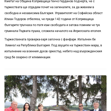
Кметът на Община Копривщица Генчо Герданов подчерта, че с
тържествата ще отдадем почит на загиналите, за да живеем в
свободна и независима България. Управителят на Софийска област
Илиан Тодоров отбеляза, че преди 142 години от Копривщица
българите тръгнаха по пътя към свободата и затова помним че тук
гръмнала Първата пушка, сложила началото на Априлската епопея.
Тържествената проверка-заря започна с фанфари. Изпълнен бе
Химнът на Република България. Под звуците на тържествен марш, в
изпълнение на военния духов оркестър, небето над възрожденския
град бе озарено от илюминации.