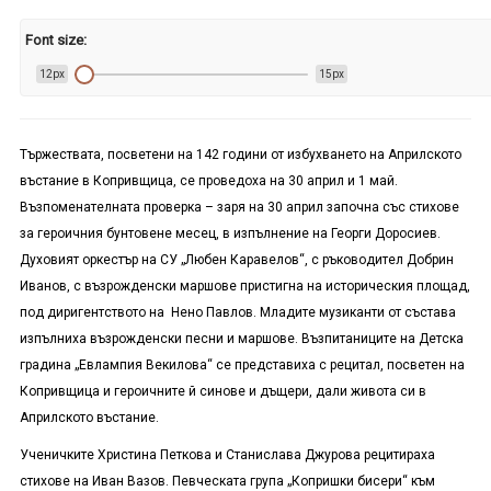
Font size:
12px
15px
Тържествата, посветени на 142 години от избухването на Априлското
въстание в Копривщица, се проведоха на 30 април и 1 май.
Възпоменателната проверка – заря на 30 април започна със стихове
за героичния бунтовене месец, в изпълнение на Георги Доросиев.
Духовият оркестър на СУ „Любен Каравелов“, с ръководител Добрин
Иванов, с възрожденски маршове пристигна на историческия площад,
под диригентството на Нено Павлов. Младите музиканти от състава
изпълниха възрожденски песни и маршове. Възпитаниците на Детска
градина „Евлампия Векилова“ се представиха с рецитал, посветен на
Копривщица и героичните й синове и дъщери, дали живота си в
Априлското въстание.
Ученичките Христина Петкова и Станислава Джурова рецитираха
стихове на Иван Вазов. Певческата група „Копришки бисери“ към