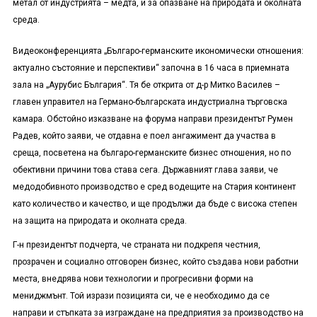
метал от индустрията – медта, и за опазване на природата и околната
среда.
Видеоконференцията „Българо-германските икономически отношения:
актуално състояние и перспективи“ започна в 16 часа в приемната
зала на „Аурубис България“. Тя бе открита от д-р Митко Василев –
главен управител на Германо-българската индустриална търговска
камара. Обстойно изказване на форума направи президентът Румен
Радев, който заяви, че отдавна е поел ангажимент да участва в
среща, посветена на българо-германските бизнес отношения, но по
обективни причини това става сега. Държавният глава заяви, че
медодобивното производство е сред водещите на Стария континент
като количество и качество, и ще продължи да бъде с висока степен
на защита на природата и околната среда.
Г-н президентът подчерта, че страната ни подкрепя честния,
прозрачен и социално отговорен бизнес, който създава нови работни
места, внедрява нови технологии и прогресивни форми на
мениджмънт. Той изрази позицията си, че е необходимо да се
направи и стъпката за изграждане на предприятия за производство на