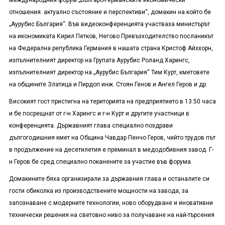
международния форум „Българо-германските икономически
отношения: актуално състояние и перспективи“, домакин на който бе
„Аурубис България“. Във видеоконференцията участваха министърът
на икономиката Кирил Петков, Негово Превъзходителство посланикът
на Федерална република Германия в нашата страна Кристоф Айххорн,
изпълнителният директор на Групата Аурубис Роланд Харингс,
изпълнителният директор на „Аурубис България“ Тим Курт, кметовете
на общините Златица и Пирдоп инж. Стоян Генов и Ангел Геров и др.
Високият гост пристигна на територията на предприятието в 13:50 часа
и бе посрещнат от г-н Харингс и г-н Курт и другите участници в
конференцията. Държавният глава специално поздрави
дългогодишния кмет на Община Чавдар Пенчо Геров, чийто трудов път
в продължение на десетилетия е преминал в медодобивния завод. Г-
н Геров бе сред специално поканените за участие във форума.
Домакините бяха организирали за държавния глава и останалите си
гости обиколка из производствените мощности на завода, за
запознаване с модерните технологии, ново оборудване и иновативни
технически решения на световно ниво за получаване на най-търсения