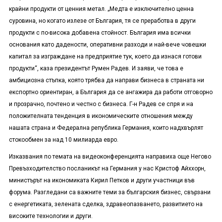
крайни продукти от ценния метал. „Медта е изключително ценна
суровина, но когато излезе от България, тя се преработва в други
продукти с по-висока добавена стойност. България има всички
основания като дадености, оперативни разходи и най-вече човешки
капитал за изграждане на предприятие тук, което да изнася готови
продукти“, каза президентът Румен Радев. И заяви, че това е
амбициозна стъпка, която трябва да направи бизнеса в страната ни
експортно ориентиран, а България да се ангажира да работи отговорно
и прозрачно, почтено и честно с бизнеса. Г-н Радев се спря и на
положителната тенденция в икономическите отношения между
нашата страна и Федерална република Германия, които надхвърлят
стокообмен за над 10 милиарда евро.
Изказвания по темата на видеоконференцията направиха още Негово
Превъзходителство посланикът на Германия у нас Кристоф Айххорн,
министърът на икономиката Кирил Петков и други участници във
форума. Разгледани са важните теми за българския бизнес, свързани
с енергетиката, зелената сделка, здравеопазването, развитието на
високите технологии и други.