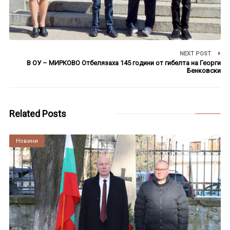
NEXT POST
В ОУ – МИРКОВО Отбелязаха 145 години от гибелта на Георги
Бенковски
Related Posts
Култура
Новини