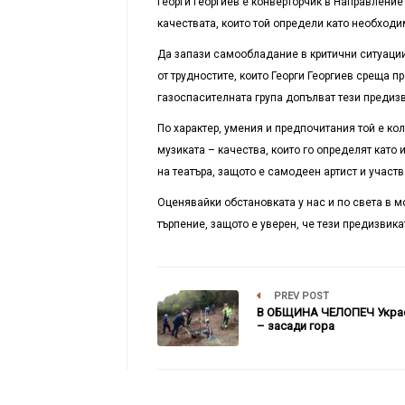
Георги Георгиев е конверторчик в Направление 
качествата, които той определи като необходи
Да запази самообладание в критични ситуации,
от трудностите, които Георги Георгиев среща 
газоспасителната група допълват тези предиз
По характер, умения и предпочитания той е кол
музиката – качества, които го определят като
на театъра, защото е самодеен артист и участ
Оценявайки обстановката у нас и по света в м
търпение, защото е уверен, че тези предизвик
PREV POST
В ОБЩИНА ЧЕЛОПЕЧ Украс
– засади гора