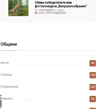
Обяви победителите във
фотоконкурса „Биоразнообразие“
СЕПТЕМВРИ 11, 2020
2 851 ПРЕГЛЕЖДАНИЯ
Общини
Антон
48
Златица
103
Копривщица
225
Мирково
96