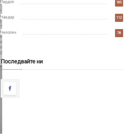
Пирдоп
185
Чавдар
112
Челопеч
78
Последвайте ни