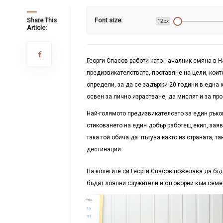
Share This
Font size:
12px
Article:
Георги Спасов работи като началник смяна в 
предизвикателствата, поставяне на цели, които
определи, за да се задържи 20 години в една 
освен за лично израстване, да мислят и за пр
Най-голямото предизвикателсвто за един ръко
стиковането на един добър работещ екип, заяв
така той обича да пътува както из страната, т
дестинации.
На колегите си Георги Спасов пожелава да бъда
бъдат лоялни служители и отговорни към семе