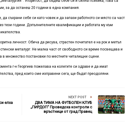
„Металургия“. Упоритост, да бъдеш себе си и силна психика, това са
ми, за да останеш 20 години в една компания.
 да съхрани себе си като човек и да запази работното си място са част
през тези години. Допълнителните квалификации и работата му към
викателства.
оритна личност. Обича да рисува, страстен почитател е на рок и метъл
 истински металург. Не малка част от свободното си време посвещава и
ва в множество постановки по местните читалищни сцени.
омента г-н Георгиев пожелава на колегите си здраве и да имат
ателства, пред които сме изправени сега, ще бъдат преодоляни.
NEXT POST
и елха
ДВА ТИМА НА ФУТБОЛЕН КЛУБ
„ПИРДОП“ Проведоха контроли с
връстници от град Правец