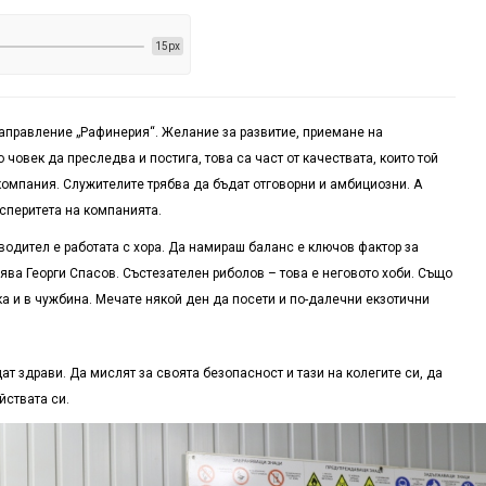
15px
Направление „Рафинерия“. Желание за развитие, приемане на
 човек да преследва и постига, това са част от качествата, които той
компания. Служителите трябва да бъдат отговорни и амбициозни. А
осперитета на компанията.
водител е работата с хора. Да намираш баланс е ключов фактор за
ява Георги Спасов. Състезателен риболов – това е неговото хоби. Също
ака и в чужбина. Мечате някой ден да посети и по-далечни екзотични
т здрави. Да мислят за своята безопасност и тази на колегите си, да
йствата си.